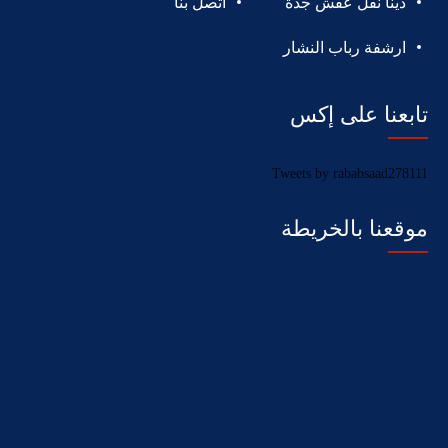
دينا نقل عفش جدة
اتصل بنا
ارشفة رباب النشار
تابعنا على إكس
Tweets by rababsaad278111
موقعنا بالخريطة