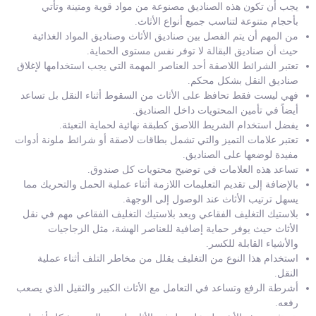
يجب أن تكون هذه الصناديق مصنوعة من مواد قوية ومتينة وتأتي
بأحجام متنوعة لتناسب جميع أنواع الأثاث.
من المهم أن يتم الفصل بين صناديق الأثاث وصناديق المواد الغذائية
حيث أن صناديق البقالة لا توفر نفس مستوى الحماية.
تعتبر الشرائط اللاصقة أحد العناصر المهمة التي يجب استخدامها لإغلاق
صناديق النقل بشكل محكم.
فهي ليست فقط تحافظ على الأثاث من السقوط أثناء النقل بل تساعد
أيضاً في تأمين المحتويات داخل الصناديق.
يفضل استخدام الشريط اللاصق كطبقة نهائية لحماية التعبئة.
تعتبر علامات التميز والتي تشمل بطاقات لاصقة أو شرائط ملونة أدوات
مفيدة لوضعها على الصناديق.
تساعد هذه العلامات في توضيح محتويات كل صندوق.
بالإضافة إلى تقديم التعليمات اللازمة أثناء عملية الحمل والتحريك مما
يسهل ترتيب الأثاث عند الوصول إلى الوجهة.
بلاستيك التغليف الفقاعي ويعد بلاستيك التغليف الفقاعي مهم في نقل
الأثاث حيث يوفر حماية إضافية للعناصر الهشة، مثل الزجاجيات
والأشياء القابلة للكسر.
استخدام هذا النوع من التغليف يقلل من مخاطر التلف أثناء عملية
النقل.
أشرطة الرفع وتساعد في التعامل مع الأثاث الكبير والثقيل الذي يصعب
رفعه.