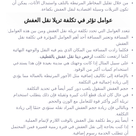
من خلال تقليل المخاطر المرتبطة بالتلف واستبدال الأثاث، يمكن أن
تكون التريلات وسيلة اقتصادية لنقل العفش بكفاءة.
عوامل تؤثر في تكلفة تريلا نقل العفش
تتعدد العوامل التي تحدد تكلفة تريلة نقل العفش ومن بين هذه العوامل:
المسافة وتعتبر المسافة أحد أهم العوامل المؤثرة في تكلفة نقل
العفش.
فكلما زادت المسافة بين المكان الذي يتم فيه النقل والوجهة النهائية
كلما ارتفعت تكلفت
.
ارخص دينا نقل عفش بالقطيف
على سبيل المثال إذا كانت وجهتك هي مدينة بعيدة فإن هذا يستدعي
استخدام كميات أكبر من الوقود.
بالإضافة إلى تكاليف إضافية مثل الأجور المرتبطة بالعمالة مما يؤدي
إلى زيادة إجمالية في التكلفة.
حجم العفش المنقول يلعب دور كبير أيضاً في تحديد التكلفة.
في حال كان لديك قطع أثاث كبيرة وثقيلة فإن ذلك يتطلب استخدام
تريلة أكبر وأكثر قوة للتعامل مع الوزن والحجم.
وبالتالي فإن زيادة حجم العفش المراد نقله ستؤدي حتمًا إلى زيادة
التكلفة.
أيضاً يتم ربط تكلفة نقل العفش بالوقت اللازم لإتمام العملية.
إذا كنت بحاجة إلى نقل العفش في فترة زمنية قصيرة فمن المحتمل
أن تتطلب الخدمة رسوم إضافية.