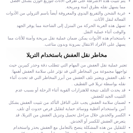
يتم تثبيت هذه الأشرطة على طرفي الأثاث لتوزيع الوزن بشكل أفضل
مما يسهل نقله بطرق آمنة ومريحة.
عربة الشحن والتفريغ اليدوي والمعروفة أيضاً باسم الترولي من الأدوات
الفعالة لنقل الأثاث.
تسهل هذه العربة الحركة من المنزل إلى الشاحنة مما يوفر الجهد
والوقت أثناء عملية النقل.
باستخدام هذه الأدوات يمكن ضمان عملية نقل مريحة وآمنة للأثاث مما
يسهل على الأفراد الانتقال بمرونة وبدون متاعب.
مخاطر نقل العفش باستخدام التريلا
تعتبر عملية نقل العفش من المهام التي تتطلب دقة وحذر كبيرين حيث
تواجهها مجموعة من المخاطر التي قد تؤثر على سلامة العفش أهمها:
تلف العفش ويعتبر تلف العفش من أبرز المخاطر التي قد تحدث أثناء
نقله بواسطة تريلا في القطيف .
قد يحدث التلف نتيجة للاهتزازات القوية أثناء الرحلة أو بسبب عدم
التثبيت الجيد للعفش.
لضمان سلامة العفش يجب على الناقل التأكد من تثبيت العفش بشكل
آمن واستخدام أغطية ووسائد حماية لتقليل فرص حدوث أي تلف.
الكسر والخدش خلال مراحل تحميل وتنزيل العفش من التريلا، قد
يتعرض العفش للكسر أو الخدش.
للتقليل من هذه المشكلة ينصح بالتعامل مع العفش بحذر واستخدام