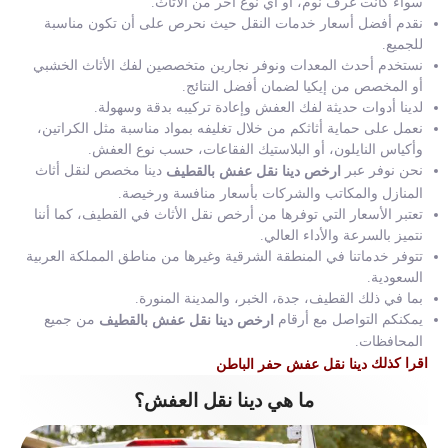
سواء كانت غرف نوم، أو أي نوع آخر من الأثاث.
نقدم أفضل أسعار خدمات النقل حيث نحرص على أن تكون مناسبة
للجميع.
نستخدم أحدث المعدات ونوفر نجارين متخصصين لفك الأثاث الخشبي
أو المخصص من إيكيا لضمان أفضل النتائج.
لدينا أدوات حديثة لفك العفش وإعادة تركيبه بدقة وسهولة.
نعمل على حماية أثاثكم من خلال تغليفه بمواد مناسبة مثل الكراتين،
وأكياس النايلون، أو البلاستيك الفقاعات، حسب نوع العفش.
نحن نوفر عبر
دينا مخصص لنقل أثاث
ارخص دينا نقل عفش بالقطيف
المنازل والمكاتب والشركات بأسعار منافسة ورخيصة.
تعتبر الأسعار التي توفرها من أرخص نقل الأثاث في القطيف، كما أننا
نتميز بالسرعة والأداء العالي.
تتوفر خدماتنا في المنطقة الشرقية وغيرها من مناطق المملكة العربية
السعودية.
بما في ذلك القطيف، جدة، الخبر، والمدينة المنورة.
يمكنكم التواصل مع أرقام
من جميع
ارخص دينا نقل عفش بالقطيف
المحافظات.
اقرا كذلك
دينا نقل عفش حفر الباطن
ما هي دينا نقل العفش؟