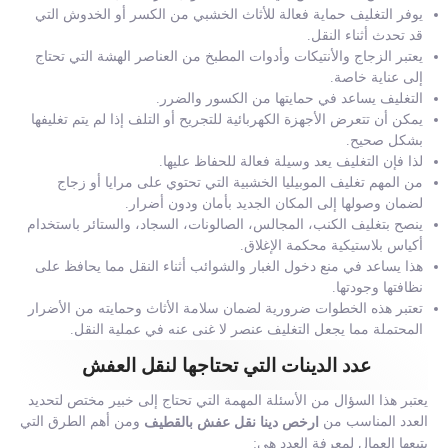
يوفر التغليف حماية فعالة للأثاث الخشبي من الكسر أو الخدوش التي
قد تحدث أثناء النقل.
يعتبر الزجاج والأنتيكات وأدوات المطبخ من العناصر الهشة التي تحتاج
إلى عناية خاصة.
التغليف يساعد في حمايتها من الكسور والضرر.
يمكن أن تتعرض الأجهزة الكهربائية للتجريح أو التلف إذا لم يتم تغليفها
بشكل صحيح.
لذا فإن التغليف يعد وسيلة فعالة للحفاظ عليها.
من المهم تغليف الموبيليا الخشبية التي تحتوي على مرايا أو زجاج
لضمان وصولها إلى المكان الجديد بأمان ودون أضرار.
ينصح بتغليف الكنب، المجالس، الصالونات، السجاد، والستائر باستخدام
أكياس بلاستيكية محكمة الإغلاق.
هذا يساعد في منع دخول الغبار والشوائب أثناء النقل مما يحافظ على
نظافتها وجودتها.
تعتبر هذه الخطوات ضرورية لضمان سلامة الأثاث وحمايته من الأضرار
المحتملة مما يجعل التغليف عنصر لا غنى عنه في عملية النقل.
عدد الدينات التي تحتاجها لنقل العفش
يعتبر هذا السؤال من الأسئلة المهمة التي تحتاج إلى خبير مختص لتحديد
العدد المناسب من
ومن أهم الطرق التي
ارخص دينا نقل عفش بالقطيف
يتبعها العمال لمعرفة العدد هي: