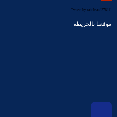
Tweets by rababsaad278111
موقعنا بالخريطة