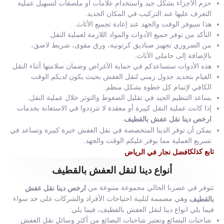
حزم الأجزاء بشكل جيد واستخدام علامات أو ملصقات لتسهيل عملية
التعرف عليها عند التركيب في المكان الجديد.
هذا سيوفر الوقت والجهد عند إعادة تجميع الأثاث.
التأكد من توفر جميع الأدوات والمواد اللازمة لعملية النقل.
من الضروري تجهيز صناديق كرتونية، ورق مقوى، شريط لاصق،
بالإضافة إلى حاملي الأثاث.
هذه الأدوات ستساعدكم في حماية الأغراض وضمان سلامتها أثناء النقل.
القيام بتحديد جدول زمني لنقل العفش بحيث يكون لديكم الوقت
الكافي لإتمام كل خطوة بشكل منظم.
يساعد التنظيم الجيد في تقليل الضغوط والتوتر خلال عملية النقل.
إذا كانت عملية النقل كبيرة أو معقدة لا تترددوا في الاستعانة بخدمات
.
ارخص دينا نقل عفش بالقطيف
يمكن أن توفر الدينا المتخصصة في نقل العفش خبرة كبيرة وتساعد في
تسريع العملية مما يوفر عليكم الوقت والجهد.
تابع كذلك
افضل نجار في الرياض
أنواع دينا لنقل العفش بالقطيف
تتوفر في عصرنا الحالي مجموعة متنوعة من
ارخص دينا نقل عفش
وهي مصممة لتلبية احتياجات الأفراد والشركات على حد سواء
بالقطيف
فيما يلي انواع دينا لنقل العفش بالقطيف، فيما يلي:
شاحنات البضائع وتعتبر شاحنات البضائع من أكثر وسائل نقل العفش