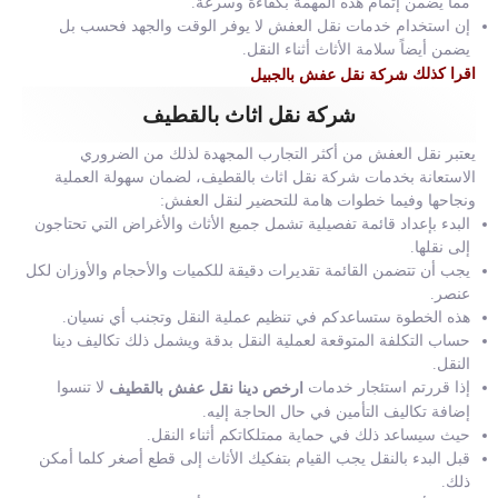
مما يضمن إتمام هذه المهمة بكفاءة وسرعة.
إن استخدام خدمات نقل العفش لا يوفر الوقت والجهد فحسب بل
يضمن أيضاً سلامة الأثاث أثناء النقل.
اقرا كذلك
شركة نقل عفش بالجبيل
شركة نقل اثاث بالقطيف
يعتبر نقل العفش من أكثر التجارب المجهدة لذلك من الضروري
الاستعانة بخدمات شركة نقل اثاث بالقطيف، لضمان سهولة العملية
ونجاحها وفيما خطوات هامة للتحضير لنقل العفش:
البدء بإعداد قائمة تفصيلية تشمل جميع الأثاث والأغراض التي تحتاجون
إلى نقلها.
يجب أن تتضمن القائمة تقديرات دقيقة للكميات والأحجام والأوزان لكل
عنصر.
هذه الخطوة ستساعدكم في تنظيم عملية النقل وتجنب أي نسيان.
حساب التكلفة المتوقعة لعملية النقل بدقة ويشمل ذلك تكاليف دينا
النقل.
إذا قررتم استئجار خدمات
لا تنسوا
ارخص دينا نقل عفش بالقطيف
إضافة تكاليف التأمين في حال الحاجة إليه.
حيث سيساعد ذلك في حماية ممتلكاتكم أثناء النقل.
قبل البدء بالنقل يجب القيام بتفكيك الأثاث إلى قطع أصغر كلما أمكن
ذلك.