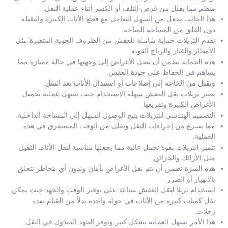
منظم مما يقلل من فرص التلف أو الكسر أثناء عملية النقل.
هذا الجانب يجعل من السهل التعامل مع قطع الأثاث الكبيرة والثقيلة
دون القلق من المساحة المتاحة.
تقدم التريلات حماية شاملة للعفش من الظروف الجوية المتغيرة مثل
الأمطار والغبار والرياح القوية.
هذه الحماية تضمن أن تصل الأغراض إلى وجهتها في حالة ممتازة مما
يساهم في الحفاظ على جودة العفش.
ويقلل من الحاجة إلى إصلاحات أو استبدال الأثاث بعد النقل.
تعتبر تريلات نقل العفش سهلة الاستخدام حيث تسهل عملية تحميل
الأغراض الكبيرة وتفريغها.
التصميم الهندسي للتريلات يتيح الوصول السهل إلى المساحة الداخلية.
مما يسرع من إجراءات النقل ويقلل من الوقت المستغرق في هذه
العملية.
تتميز التريلات بقوة تحمل عالية مما يجعلها مناسبة لنقل الأثاث الثقيل
مثل الأرائك والخزائن.
هذه الميزة تضمن أن يتم نقل الأغراض بأمان وبدون أي مخاطر تتعلق
بالانهيار أو الضرر.
استخدام تريلا لنقل العفش يساعد على توفير الوقت والجهد حيث يمكن
نقل كميات كبيرة من الأثاث في جولة واحدة بدلاً من القيام بعدة
رحلات.
هذا الأمر يسهل العملية بشكل كبير ويوفر الجهد المبذول في النقل.