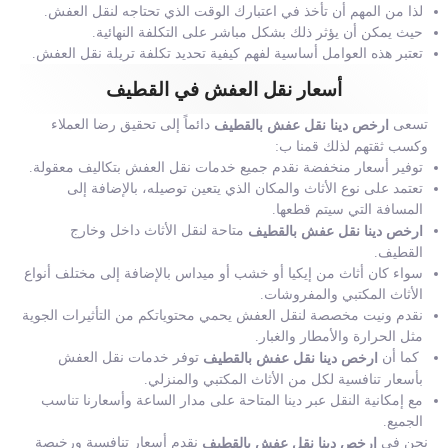
لذا من المهم أن تأخذ في اعتبارك الوقت الذي تحتاجه لنقل العفش.
حيث يمكن أن يؤثر ذلك بشكل مباشر على التكلفة النهائية.
تعتبر هذه العوامل أساسية لفهم كيفية تحديد تكلفة تريلة نقل العفش.
أسعار نقل العفش في القطيف
تسعى
دائماً إلى تحقيق رضا العملاء
ارخص دينا نقل عفش بالقطيف
وكسب ثقتهم لذلك قمنا ب:
توفير أسعار منخفضة نقدم جميع خدمات نقل العفش بتكاليف معقولة.
تعتمد على نوع الأثاث والمكان الذي يتعين توصيله، بالإضافة إلى
المسافة التي سيتم قطعها.
متاحة لنقل الأثاث داخل وخارج
ارخص دينا نقل عفش بالقطيف
القطيف.
سواء كان أثاث من إيكيا أو خشب أو ميداس بالإضافة إلى مختلف أنواع
الأثاث المكتبي والمفروشات.
نقدم ونيت مخصصة لنقل العفش يحمي محتوياتكم من التأثيرات الجوية
مثل الحرارة والأمطار والغبار.
كما أن
توفر خدمات نقل العفش
ارخص دينا نقل عفش بالقطيف
بأسعار تنافسية لكل من الأثاث المكتبي والمنزلي.
مع إمكانية النقل عبر دينا المتاحة على مدار الساعة وأسعارنا تناسب
الجميع.
نحن في
نقدم أسعار تنافسية ورخيصة
ارخص دينا نقل عفش بالقطيف