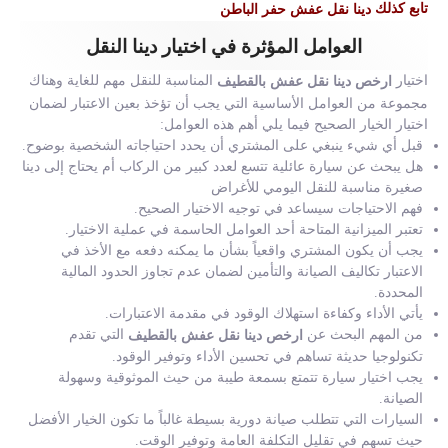
تابع كذلك
دينا نقل عفش حفر الباطن
العوامل المؤثرة في اختيار دينا النقل
اختيار
المناسبة للنقل مهم للغاية وهناك
ارخص دينا نقل عفش بالقطيف
مجموعة من العوامل الأساسية التي يجب أن تؤخذ بعين الاعتبار لضمان
اختيار الخيار الصحيح فيما يلي أهم هذه العوامل:
قبل أي شيء ينبغي على المشتري أن يحدد احتياجاته الشخصية بوضوح.
هل يبحث عن سيارة عائلية تتسع لعدد كبير من الركاب أم يحتاج إلى دينا
صغيرة مناسبة للنقل اليومي للأغراض
فهم الاحتياجات سيساعد في توجيه الاختيار الصحيح.
تعتبر الميزانية المتاحة أحد العوامل الحاسمة في عملية الاختيار.
يجب أن يكون المشتري واقعياً بشأن ما يمكنه دفعه مع الأخذ في
الاعتبار تكاليف الصيانة والتأمين لضمان عدم تجاوز الحدود المالية
المحددة.
يأتي الأداء وكفاءة استهلاك الوقود في مقدمة الاعتبارات.
من المهم البحث عن
التي تقدم
ارخص دينا نقل عفش بالقطيف
تكنولوجيا حديثة تساهم في تحسين الأداء وتوفير الوقود.
يجب اختيار سيارة تتمتع بسمعة طيبة من حيث الموثوقية وسهولة
الصيانة.
السيارات التي تتطلب صيانة دورية بسيطة غالباً ما تكون الخيار الأفضل
حيث تسهم في تقليل التكلفة العامة وتوفير الوقت.