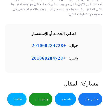
تجعلنا الخيار الأول، لكل من يبحث عن خدمات نقل موثوقة اختر دينا
لنقل العفش الخاصة بنا حيث نضمن لك الجودة والاحترافية في كل
خطوة من خطوات النقل.
لطلب الخدمة أو للإستفسار
+201060284728
جوال:
+201060284728
واتس:
مشاركة المقال
فيس بوك
ماسنجر
واتس اب
twitter