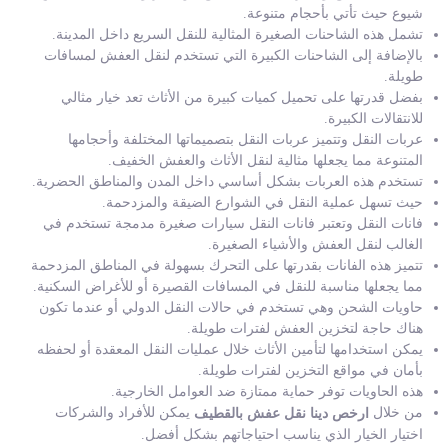
شيوع حيث تأتي بأحجام متنوعة.
تشمل هذه الشاحنات الصغيرة المثالية للنقل السريع داخل المدينة.
بالإضافة إلى الشاحنات الكبيرة التي تستخدم لنقل العفش لمسافات
طويلة.
بفضل قدرتها على تحميل كميات كبيرة من الأثاث تعد خيار مثالي
للانتقالات الكبيرة.
عربات النقل وتتميز عربات النقل بتصميماتها المختلفة وأحجامها
المتنوعة مما يجعلها مثالية لنقل الأثاث والعفش الخفيف.
تستخدم هذه العربات بشكل أساسي داخل المدن والمناطق الحضرية.
حيث تسهل عملية النقل في الشوارع الضيقة والمزدحمة.
فانات النقل وتعتبر فانات النقل سيارات صغيرة مدمجة تستخدم في
الغالب لنقل العفش والأشياء الصغيرة.
تتميز هذه الفانات بقدرتها على التحرك بسهولة في المناطق المزدحمة
مما يجعلها مناسبة للنقل في المسافات القصيرة أو للأغراض السكنية.
حاويات الشحن وهي تستخدم في حالات النقل الدولي أو عندما تكون
هناك حاجة لتخزين العفش لفترات طويلة.
يمكن استخدامها لتأمين الأثاث خلال عمليات النقل المعقدة أو لحفظه
بأمان في مواقع التخزين لفترات طويلة.
هذه الحاويات توفر حماية ممتازة ضد العوامل الخارجية.
من خلال
يمكن للأفراد والشركات
ارخص دينا نقل عفش بالقطيف
اختيار الخيار الذي يناسب احتياجاتهم بشكل أفضل.