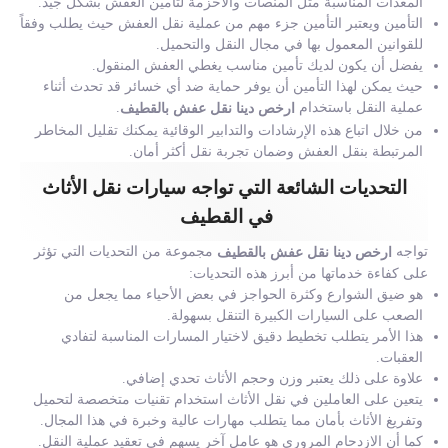
المعدات المناسبة مثل المنصات والأحزمة لتأمين العفش بشكل جيد.
التأمين ويعتبر التأمين جزء مهم من عملية نقل العفش حيث يطلب وفقاً
للقوانين المعمول بها في مجال النقل والتحميل.
يفضل أن يكون لديك تأمين مناسب يغطي العفش المنقول.
حيث يمكن لهذا التأمين أن يوفر حماية ضد أي خسائر قد تحدث أثناء
عملية النقل باستخدام
.
ارخص دينا نقل عفش بالقطيف
من خلال اتباع هذه الإرشادات والتدابير الوقائية يمكنك تقليل المخاطر
المرتبطة بنقل العفش وضمان تجربة نقل أكثر أمان.
التحديات الشائعة التي تواجه سيارات نقل الأثاث
في القطيف
تواجه
مجموعة من التحديات التي تؤثر
ارخص دينا نقل عفش بالقطيف
على كفاءة خدماتها من أبرز هذه التحديات:
هو ضيق الشوارع وكثرة الحواجز في بعض الأحياء مما يجعل من
الصعب على السيارات الكبيرة التنقل بسهولة.
هذا الأمر يتطلب تخطيط دقيق لاختيار المسارات المناسبة لتفادي
العقبات.
علاوة على ذلك يعتبر وزن وحجم الأثاث تحدي إضافي.
يتعين على العاملين في نقل الأثاث استخدام تقنيات متخصصة لتحميل
وتفريغ الأثاث بأمان مما يتطلب مهارات عالية وخبرة في هذا المجال.
كما أن الازدحام المروري هو عامل آخر يسهم في تعقيد عملية النقل.