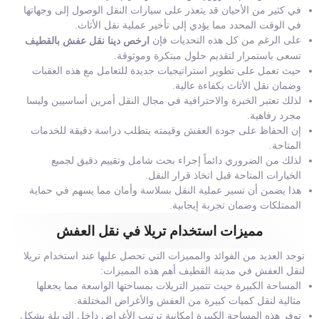
في كثير من الأحيان قد يتعذر على سيارات النقل الوصول إلى وجهاتها
في الوقت المحدد مما يؤدي إلى تأخير عملية نقل الأثاث.
على الرغم من كل هذه التحديات فإن
ارخص دينا نقل عفش بالقطيف
تسعى باستمرار لتقديم حلول مبتكرة وموثوقة.
حيث تعمل على تطوير استراتيجيات جديدة للتعامل مع هذه العقبات
وضمان نقل الأثاث بكفاءة عالية.
لذلك تعتبر الخبرة والاحترافية في مجال النقل أمرين أساسيين وليسا
مجرد رفاهية.
إن الحفاظ على جودة العفش وقيمته يتطلب دراسة دقيقة للخدمات
المتاحة.
لذلك من الضروري دائماً إجراء بحث شامل وتقييم دقيق لجميع
الخيارات المتاحة قبل اتخاذ قرار النقل.
هذا يضمن أن تسير عملية النقل بسلاسة وأمان مما يسهم في حماية
الممتلكات وضمان تجربة إيجابية.
مميزات استخدام تريلا في نقل العفش
توجد العديد من الفوائد والمميزات التي تحصل عليها عند استخدام تريلا
لنقل العفش في مدينة القطيف أهم هذه المميزات:
المساحة الكبيرة حيث تتميز التريلات بمساحتها الواسعة مما يجعلها
مثالية لنقل كميات كبيرة من العفش والأغراض المختلفة.
توفر هذه المساحة الكبيرة إمكانية ترتيب الأغراض داخل التريلة بشكل