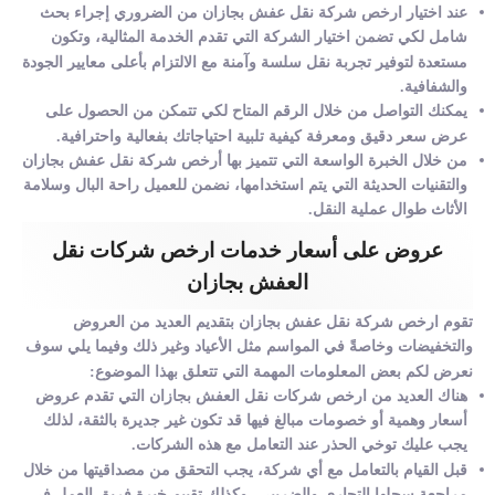
عند اختيار ارخص شركة نقل عفش بجازان من الضروري إجراء بحث
شامل لكي تضمن اختيار الشركة التي تقدم الخدمة المثالية، وتكون
مستعدة لتوفير تجربة نقل سلسة وآمنة مع الالتزام بأعلى معايير الجودة
والشفافية.
يمكنك التواصل من خلال الرقم المتاح لكي تتمكن من الحصول على
عرض سعر دقيق ومعرفة كيفية تلبية احتياجاتك بفعالية واحترافية.
من خلال الخبرة الواسعة التي تتميز بها أرخص شركة نقل عفش بجازان
والتقنيات الحديثة التي يتم استخدامها، نضمن للعميل راحة البال وسلامة
الأثاث طوال عملية النقل.
عروض على أسعار خدمات ارخص شركات نقل
العفش بجازان
تقوم ارخص شركة نقل عفش بجازان بتقديم العديد من العروض
والتخفيضات وخاصةً في المواسم مثل الأعياد وغير ذلك وفيما يلي سوف
نعرض لكم بعض المعلومات المهمة التي تتعلق بهذا الموضوع:
هناك العديد من ارخص شركات نقل العفش بجازان التي تقدم عروض
أسعار وهمية أو خصومات مبالغ فيها قد تكون غير جديرة بالثقة، لذلك
يجب عليك توخي الحذر عند التعامل مع هذه الشركات.
قبل القيام بالتعامل مع أي شركة، يجب التحقق من مصداقيتها من خلال
مراجعة سجلها التجاري والضريبي، وكذلك تقييم خبرة فريق العمل في