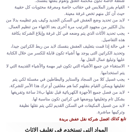
شنطة خاصة تكون محكمة الغلق وتقوم بنقلها بنفسك.
القيام بفرز الملابس في حقائب خاصة ومعرفة محتويات كل حقيبة
حيث أن كل منهم تخص غرفة معينة.
لابد من تحديد وضع العفش في السكن الجديد وكيف يتم تنظيمه بدلا من
بذل الكثير من مجهود الترتيب مرة أخرى بعد الانتهاء من تنظيم العمال.
يجب تحديد الأثاث الذي يتم وضعه في كل غرفة وإبلاغ الشركة بكافة
هذه التفاصيل.
في حالة إذا قمت بتغليف العفش بنفسك لابد من ربط الكراتين جيدا،
وتحديد الكراتين التى يوجد بها أشياء تكون قابلة للكسر من خلال الكتابة
عليها وتبليغ عمال النقل بها.
الاستغناء عن جميع الأشياء التي تكون غير مهمة والأشياء القديمة التي لا
يتم استخدامها.
يجب غسيل كلا من السجاد والستاير والبطاطين في مغسلة لكي يتم
تغليفها ويمكن القيام بنقلهم كما هم مغلفين أو ترك هذا الأمر للشركة.
لابد من فصل جميع الأجهزة الكهربائية قبل نقلها ب24 ساعة وتفريغها
بشكل تام وتغليفها ووضعها في كراتين تكون مناسبة لها.
لابد من غسيل المكيفات في السكن القديم لكي يتم نقلها نظيفة
وتركيبها مباشرة.
تابع كذلك
افضل شركة نقل عفش بريدة
المواد التي تستخدم في تغليف الاثاث