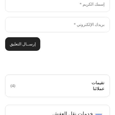
إرســال التعليق
تقيمات
(4)
عملائنا
خدمات نقل العفش