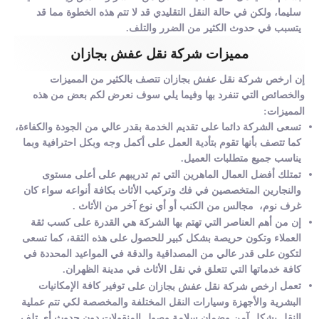
سليما، ولكن في حالة النقل التقليدي قد لا تتم هذه الخطوة مما قد
يتسبب في حدوث الكثير من الضرر والتلف.
مميزات شركة نقل عفش بجازان
إن ارخص شركة نقل عفش بجازان تتصف بالكثير من المميزات
والخصائص التي تنفرد بها وفيما يلي سوف نعرض لكم بعض من هذه
المميزات:
تسعى الشركة دائما على تقديم الخدمة بقدر عالي من الجودة والكفاءة،
كما تتصف بأنها تقوم بتأدية العمل على أكمل وجه وبكل احترافية وبما
يناسب جميع متطلبات العميل.
تمتلك أفضل العمال الماهرين التي تم تدريبهم على أعلى مستوى
والنجارين المتخصصين في فك وتركيب الأثاث بكافة أنواعه سواء كان
غرف نوم، مجالس من الكنب أو أي نوع آخر من الأثاث .
إن من أهم العناصر التي تهتم بها الشركة هي القدرة على كسب ثقة
العملاء وتكون حريصة بشكل كبير للحصول على هذه الثقة، كما تسعى
لتكون على قدر عالي من المصداقية والدقة في المواعيد المحددة في
كافة خدماتها التي تتعلق في نقل الأثاث في مدينة الظهران.
تعمل
توفير كافة الإمكانيات
ارخص شركة نقل عفش بجازان على
البشرية والأجهزة وسيارات النقل المختلفة والمخصصة لكي تتم عملية
النقل بشكل آمن وضمان سلامة وصول المنقولات دون حدوث أي تلف