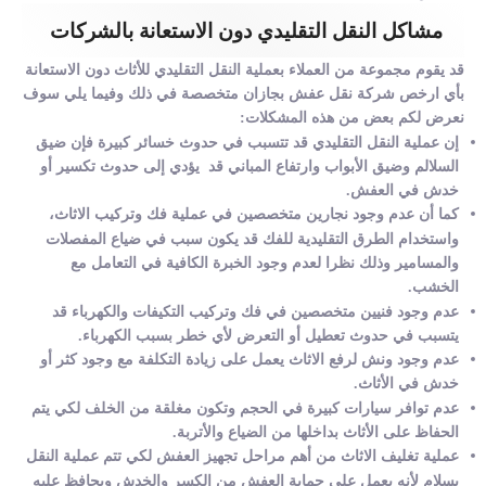
مشاكل النقل التقليدي دون الاستعانة بالشركات
قد يقوم مجموعة من العملاء بعملية النقل التقليدي للأثاث دون الاستعانة
بأي ارخص شركة نقل عفش بجازان متخصصة في ذلك وفيما يلي سوف
نعرض لكم بعض من هذه المشكلات:
إن عملية النقل التقليدي قد تتسبب في حدوث خسائر كبيرة فإن ضيق
السلالم وضيق الأبواب وارتفاع المباني قد يؤدي إلى حدوث تكسير أو
خدش في العفش.
كما أن عدم وجود نجارين متخصصين في عملية فك وتركيب الاثاث،
واستخدام الطرق التقليدية للفك قد يكون سبب في ضياع المفصلات
والمسامير وذلك نظرا لعدم وجود الخبرة الكافية في التعامل مع
الخشب.
عدم وجود فنيين متخصصين في فك وتركيب التكيفات والكهرباء قد
يتسبب في حدوث تعطيل أو التعرض لأي خطر بسبب الكهرباء.
عدم وجود ونش لرفع الاثاث يعمل على زيادة التكلفة مع وجود كثر أو
خدش في الأثاث.
عدم توافر سيارات كبيرة في الحجم وتكون مغلقة من الخلف لكي يتم
الحفاظ على الأثاث بداخلها من الضياع والأتربة.
عملية تغليف الاثاث من أهم مراحل تجهيز العفش لكي تتم عملية النقل
بسلام لأنه يعمل على حماية العفش من الكسر والخدش ويحافظ عليه