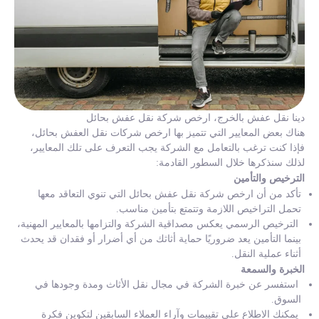
دينا نقل عفش بالخرج، ارخص شركة نقل عفش بحائل
هناك بعض المعايير التي تتميز بها ارخص شركات نقل العفش بحائل،
فإذا كنت ترغب بالتعامل مع الشركة يجب التعرف على تلك المعايير،
لذلك سنذكرها خلال السطور القادمة:
الترخيص والتأمين
تأكد من أن ارخص شركة نقل عفش بحائل التي تنوي التعاقد معها
تحمل التراخيص اللازمة وتتمتع بتأمين مناسب.
الترخيص الرسمي يعكس مصداقية الشركة والتزامها بالمعايير المهنية،
بينما التأمين يعد ضروريًا حماية أثاثك من أي أضرار أو فقدان قد يحدث
أثناء عملية النقل.
الخبرة والسمعة
استفسر عن خبرة الشركة في مجال نقل الأثاث ومدة وجودها في
السوق.
يمكنك الاطلاع على تقييمات وآراء العملاء السابقين لتكوين فكرة