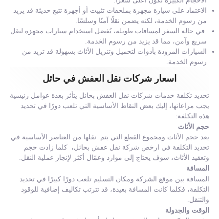
الأحجام الكبيرة تكون أعلى سعرًا.
الاعتماد على سيارة مجهزة بملحقات تثبيت أو أجهزة تتبع حديثة قد يزيد
من رسوم الخدمة، لكنه يضمن نقلًا آمنًا وسلسًا.
في حالة السفر لمسافات طويلة، يُفضل استخدام سيارات مجهزة لنقل
سريع وآمن، مما قد يزيد من رسوم الخدمة.
السيارات المزودة بأدوات لتحميل وتنزيل الأثاث بسهولة قد تزيد من
رسوم الخدمة.
اسعار شركات نقل العفش في حائل
تحديد تكلفة خدمات شركات نقل العفش بحائل يتأثر بعدة عوامل رئيسية
يجب مراعاتها، إليك بعض النقاط الأساسية التي تلعب دورًا في تحديد
هذه التكلفة:
حجم الأثاث
يعد حجم الأثاث ومجموع القطع التي يتم نقلها من العناصر الأساسية في
تحديد التكلفة في ارخص شركة نقل عفش بحائل، كلما زادت حجم
وتعقيد الأثاث، سوف يحتاج إلى موارد وعمّال أكثر لإنجاز عملية النقل.
المسافة
المسافة بين موقع الشركة ومكان التسليم تلعب دورًا كبيرًا في تحديد
التكلفة، فكلما كانت المسافة بعيدة، قد تترتب تكاليف إضافية للوقود
والتنقل.
الوقت والجدولة