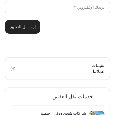
إرســال التعليق
تقيمات
(4)
عملائنا
خدمات نقل العفش
شركات شحن دولي رخيصة