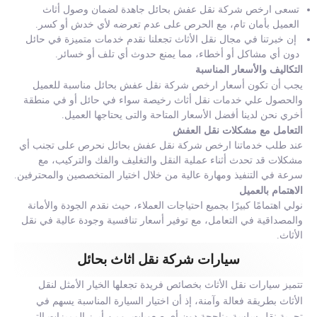
تسعى ارخص شركة نقل عفش بحائل جاهدة لضمان وصول أثاث
العميل بأمان تام، مع الحرص على عدم تعرضه لأي خدش أو كسر.
إن خبرتنا في مجال نقل الأثاث تجعلنا نقدم خدمات متميزة في حائل
دون أي مشاكل أو أخطاء، مما يمنع حدوث أي تلف أو خسائر.
التكاليف والأسعار المناسبة
يجب أن تكون أسعار ارخص شركة نقل عفش بحائل مناسبة للعميل
والحصول علي خدمات نقل أثاث رخيصة سواء في حائل أو في منطقة
أخري نحن لدينا أفضل الأسعار المتاحة والتى يحتاجها العميل.
التعامل مع مشكلات نقل العفش
عند طلب خدماتنا ارخص شركة نقل عفش بحائل نحرص على تجنب أي
مشكلات قد تحدث أثناء عملية النقل والتغليف والفك والتركيب، مع
سرعة في التنفيذ ومهارة عالية من خلال اختيار المتخصصين والمحترفين.
الاهتمام بالعميل
نولي اهتمامًا كبيرًا بجميع احتياجات العملاء، حيث نقدم الجودة والأمانة
والمصداقية في التعامل، مع توفير أسعار تنافسية وجودة عالية في نقل
الأثاث.
سيارات شركة نقل اثاث بحائل
تتميز سيارات نقل الأثاث بخصائص فريدة تجعلها الخيار الأمثل لنقل
الأثاث بطريقة فعالة وآمنة، إذ أن اختيار السيارة المناسبة يسهم في
تجربة نقل سلسة وناجحة دون أي صعوبات، ومن أبرز المميزات التي