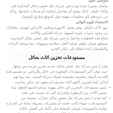
التواصل الجيد
تواصل بصورة جيدة مع ارخص شركة نقل عفش بحائل المختارة قبل
وأثناء النقل، كذلك وضح أي تفاصيل إضافية أو تعديلات تحتاجها، وتأكد
من تزويدهم بأي معلومات مهمة حول الموقع وطرق الوصول.
الاستعداد لليوم النهائي
جهز الأثاث للنقل، وقم بفصل الأجهزة وتغليف الأغراض الهشة، معالتأكد
من وجود ممرات كبيرة لتسهيل حركة العاملين والأثاث.
باتباع هذه الخطوات واختيار ارخص شركة نقل عفش بحائل المناسبة،
تستطيع ضمان تنظيم عملية النقل بسلاسة وسهولة، مما يمنحك الراحة
والاطمئنان أثناء انتقالك إلى مكان الجديد.
مستودعات تخزين اثاث بحائل
توفر ارخص شركة نقل عفش بحائل خدمة تخزين فريدة من نوعها،
حيث توفر أكبر المستودعات المجهزة في حائل والرياض، تم تصميم هذه
الخدمة بأسعار تنافسية مخصصة لعملاء شركة السبيد، مما يتيح لهم
أماكن آمنة لتخزين أثاثهم أثناء سفرهم أو بحثهم عن سكن مناسب.
تتميز مستودعات التخزين في حائل بتهوية ممتازة لجميع القطع، مما
يحمي الأثاث من الرطوبة والحرارة التي قد تتسبب في تلفه.
كما تقدم ارخص شركة نقل عفش بحائل خيارات متنوعة من
المستودعات، سواء كانت خاصة أو مشتركة، معزولة تمامًا عن الحرارة
والماء والضوضاء، لضمان الحفاظ على أثاثك في أفضل حالاته.