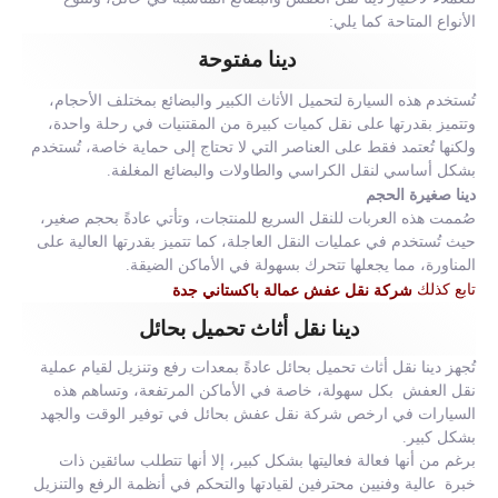
الأنواع المتاحة كما يلي:
دينا مفتوحة
تُستخدم هذه السيارة لتحميل الأثاث الكبير والبضائع بمختلف الأحجام،
وتتميز بقدرتها على نقل كميات كبيرة من المقتنيات في رحلة واحدة،
ولكنها تُعتمد فقط على العناصر التي لا تحتاج إلى حماية خاصة، تُستخدم
بشكل أساسي لنقل الكراسي والطاولات والبضائع المغلفة.
دينا صغيرة الحجم
صُممت هذه العربات للنقل السريع للمنتجات، وتأتي عادةً بحجم صغير،
حيث تُستخدم في عمليات النقل العاجلة، كما تتميز بقدرتها العالية على
المناورة، مما يجعلها تتحرك بسهولة في الأماكن الضيقة.
تابع كذلك
شركة نقل عفش عمالة باكستاني جدة
دينا نقل أثاث تحميل بحائل
تُجهز دينا نقل أثاث تحميل بحائل عادةً بمعدات رفع وتنزيل لقيام عملية
نقل العفش بكل سهولة، خاصة في الأماكن المرتفعة، وتساهم هذه
السيارات في ارخص شركة نقل عفش بحائل في توفير الوقت والجهد
بشكل كبير.
برغم من أنها فعالة فعاليتها بشكل كبير، إلا أنها تتطلب سائقين ذات
خبرة عالية وفنيين محترفين لقيادتها والتحكم في أنظمة الرفع والتنزيل