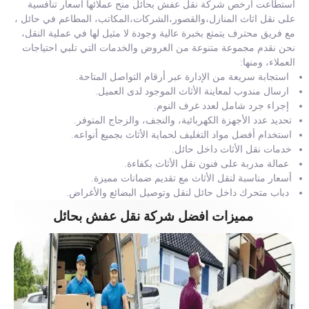
استطاعت ارخص شركة نقل عفش بحائل منح عملائها أسعار تنافسية
على نقل اثاث المنازل،والقصور،الشركات،المكاتب، المطاعم في حائل ،
مع فريق محترف يتمتع بخبرة عالية وجودة لا مثيل لها في عملية النقل،
نحن نقدم مجموعة متنوعة من العروض والخدمات التي تلبي احتياجات
العملاء، ومنها:
استجابة سريعة من الإدارة عبر أرقام التواصل المتاحة.
ارسال مندوب لمعاينة الأثاث الموجود لدى العميل.
إجراء جرد شامل لعدد غرف النوم.
تحديد عدد الأجهزة الكهربائية، والنجف، والزجاج المتوفر.
استخدام أفضل مواد التغليف لحماية الأثاث بجميع أنواعه.
خدمات نقل الأثاث داخل حائل.
عمالة مدربة على فنون نقل الأثاث بكفاءة.
أسعار مناسبة لنقل الأثاث مع تقديم ضمانات مميزة.
دباب متحرك داخل حائل لنقل وتوصيل البضائع والأغراض.
مميزات افضل شركة نقل عفش بحائل