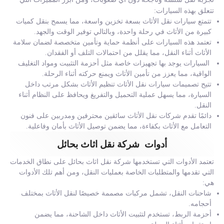
تتعلق بهذه السيارات:
تتمتع سيارات نقل الأثاث بسعة تخزين واسعة، مما يسمح بنقل كميات
كبيرة من الأثاث في رحلة واحدة، وبالتالي توفير الوقت والجهد.
تعتمد هذه السيارات على أنظمة حماية وتأمين متخصصة لضمان سلامة
الأثاث أثناء النقل، مما يقلل من احتمالات التلف أو الفقدان.
السيارات يوجد بها تجهيزات خاصة مثل أحزمة التثبيت ومواد التغليف
الواقية، مما يعزز من تأمين الأثاث ويمنع حركته أثناء الرحلة.
تتيح تصميمات سيارات نقل الأثاث تنظيم الأثاث بشكل مرتب داخل
السيارة، مما يسهل عملية التحميل والتفريغ ويحافظ على النظام أثناء
النقل.
دائمًا تقدم شركات نقل الأثاث سائقين محترفين ومدربين على فنون
التعامل مع الأثاث بكفاءة، مما يضمن توصيل الأثاث بأمان وفاعلية.
أدوات شركة نقل اثاث بحائل
تعتمد الأدوات التي تستخدمها شركة نقل اثاث بحائل على نطاق الخدمات
التي تقدمها والمتطلبات الخاصة بعمليات النقل، ومن أهم تلك الأدوات
هي:
شاحنات النقل، تشمل مركبات مصممة خصيصًا لنقل الأثاث بمختلف
أحجامه.
أحزمة الربط، تستخدم لتثبيت الأثاث داخل الشاحنة، مما يضمن