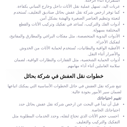
استقراره أثناء الرحلة.
عربات اليد، تسهل عملية نقل الأثاث داخل وخارج المباني بكفاءة.
كما توفر ارخص شركة نقل عفش بحائل صناديق التغليف، تُستخدم
لتعبئة وتنظيم العناصر الصغيرة والهشة بشكل آمن.
أدوات الفك والتركيب، تُساعد في تفكيك وتركيب الأثاث والقطع
المختلفة بسهولة.
الأدوات اليدوية المتخصصة، مثل مفكات البراغي والمطارق والمفاتيح،
لتفكيك الأجزاء.
الأغطية الواقية والبطانيات، تُستخدم لحماية الأثاث من الخدوش
والأضرار أثناء النقل.
أدوات الحماية الشخصية، مثل القفازات والنظارات الواقية، لضمان
سلامة العاملين أثناء أداء مهامهم.
خطوات نقل العفش في شركة بحائل
تتبع شركة نقل العفش في حائل الخطوات الأساسية التي يمكنك اتباعها
لضمان سير الأمور بجودة عالية:
تقييم احتياجاتك
قبل أن تبدأ في البحث عن ارخص شركة نقل عفش بحائل حدد
احتياجاتك الخاصة.
احسب حجم الأثاث الذي تحتاج لنقله، وحدد الخدمات المطلوبة مثل
التفكيك والتركيب والتغليف.