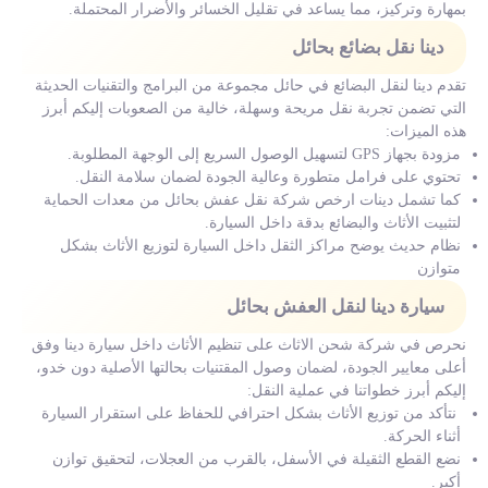
بمهارة وتركيز، مما يساعد في تقليل الخسائر والأضرار المحتملة.
دينا نقل بضائع بحائل
تقدم دينا لنقل البضائع في حائل مجموعة من البرامج والتقنيات الحديثة
التي تضمن تجربة نقل مريحة وسهلة، خالية من الصعوبات إليكم أبرز
هذه الميزات:
مزودة بجهاز GPS لتسهيل الوصول السريع إلى الوجهة المطلوبة.
تحتوي على فرامل متطورة وعالية الجودة لضمان سلامة النقل.
كما تشمل دينات ارخص شركة نقل عفش بحائل من معدات الحماية
لتثبيت الأثاث والبضائع بدقة داخل السيارة.
نظام حديث يوضح مراكز الثقل داخل السيارة لتوزيع الأثاث بشكل
متوازن
سيارة دينا لنقل العفش بحائل
نحرص في شركة شحن الاثاث على تنظيم الأثاث داخل سيارة دينا وفق
أعلى معايير الجودة، لضمان وصول المقتنيات بحالتها الأصلية دون خدو،
إليكم أبرز خطواتنا في عملية النقل:
نتأكد من توزيع الأثاث بشكل احترافي للحفاظ على استقرار السيارة
أثناء الحركة.
نضع القطع الثقيلة في الأسفل، بالقرب من العجلات، لتحقيق توازن
أكبر.