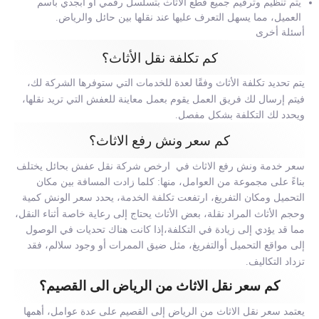
يتم تنظيم وترقيم جميع قطع الأثاث بتسلسل رقمي او أبجدي باسم
العميل، مما يسهل التعرف عليها عند نقلها بين حائل والرياض.
أسئلة أخرى
كم تكلفة نقل الأثاث؟
يتم تحديد تكلفة الأثاث وفقًا لعدة للخدمات التي ستوفرها الشركة لك،
فيتم إرسال لك فريق العمل يقوم بعمل معاينة للعفش التي تريد نقلها،
ويحدد لك التكلفة بشكل مفصل.
كم سعر ونش رفع الاثاث؟
سعر خدمة ونش رفع الاثاث في ارخص شركة نقل عفش بحائل يختلف
بناءً على مجموعة من العوامل، منها:
كلما زادت المسافة بين مكان
التحميل ومكان التفريغ، ارتفعت تكلفة الخدمة،
يحدد سعر الونش كمية
وحجم الأثاث المراد نقلة،
بعض الأثاث يحتاج إلى رعاية خاصة أثناء النقل،
مما قد يؤدي إلى زيادة في التكلفة،
إذا كانت هناك تحديات في الوصول
إلى مواقع التحميل أوالتفريغ، مثل ضيق الممرات أو وجود سلالم، فقد
تزداد التكاليف.
كم سعر نقل الاثاث من الرياض الى القصيم؟
يعتمد سعر نقل الاثاث من الرياض إلى القصيم على عدة عوامل، أهمها