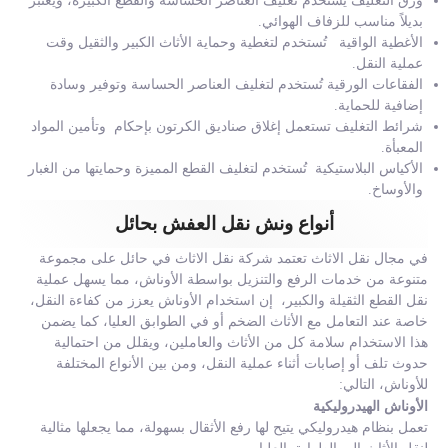
ورق التغليف يُستخدم تغليف العناصر الحساسة والقطع الكبيرة، ويعتبر
بديلاً مناسب للزفاف الهوائي.
الأغطية الواقية تُستخدم لتغطية وحماية الأثاث الكبير والثقيل وقت
عملية النقل.
الفقاعات الورقية تُستخدم لتغليف العناصر الحساسة وتوفير وسادة
إضافية للحماية.
شرائط التغليف تستعمل إغلاق صناديق الكرتون بإحكام وتأمين المواد
المعبأة.
الأكياس البلاستيكية تُستخدم لتغليف القطع المميزة وحمايتها من الغبار
والأوساخ.
أنواع ونش نقل العفش بحائل
في مجال نقل الاثاث تعتمد شركة نقل الاثاث في حائل على مجموعة
متنوعة من خدمات الرفع والتنزيل بواسطة الأوناش، مما يسهل عملية
نقل القطع الثقيلة والكبير، إن استخدام الأوناش يعزز من كفاءة النقل،
خاصة عند التعامل مع الأثاث الضخم أو في الطوابق العليا، كما يضمن
هذا الاستخدام سلامة كل من الأثاث والعاملين، ويقلل من احتمالية
حدوث تلف أو إصابات أثناء عملية النقل، ومن بين الأنواع المختلفة
للأوناش، التالي:
الأوناش الهيدروليكية
تعمل بنظام هيدروليكي يتيح لها رفع الأثقال بسهولة، مما يجعلها مثالية