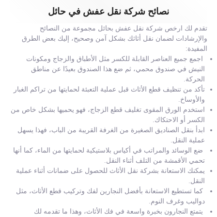
نصائح شركة نقل عفش في حائل
تقدم لك ارخص شركة نقل عفش بحائل مجموعة من النصائح
والإرشادات لضمان نقل أثاثك بشكل آمن وصحيح، إليك بعض الطرق
المفيدة:
اجمع جميع العناصر القابلة للكسر مثل الأطباق والزجاج ومكونات
النيش في صندوق محمي، ثم ضع هذا الصندوق بعيدًا عن مناطق
الحركة.
تأكد من تنظيف قطع الأثاث قبل عملية التعبئة لحمايتها من تراكم الغبار
والأوساخ.
استخدم الورق المقوى تغليف قطع الزجاج، فهو يحميها بشكل خاص من
الكسر أو الاحتكاك.
ابدأ بنقل الصناديق الصغيرة من الغرفة القريبة من الباب، فهذا يسهل
عملية النقل.
ضع الوسائد والمراتب في أكياس بلاستيكية لحمايتها من الماء، كما أنها
تحمي الأقمشة من التلف أثناء النقل.
يمكنك الاستعانة بشركة نقل الأثاث للحصول على ضمانات أثناء عملية
النقل.
كما تستطيع الاستعانة بأفضل النجارين لفك وتركيب قطع الأثاث، مثل
دواليب وغرف النوم.
يتمتع النجارون بخبرة واسعة في فك الأثاث، وهذا ما تقدمه لك