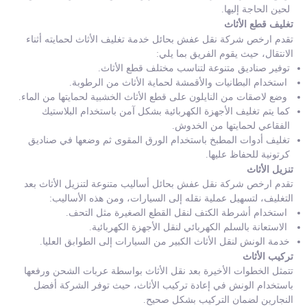
لحين الحاجة إليها.
تغليف قطع الأثاث
تقدم ارخص شركة نقل عفش بحائل خدمة تغليف الأثاث لحمايته أثناء
الانتقال، حيث يقوم الفريق بما يلي:
توفير صناديق متنوعة لتناسب مختلف قطع الأثاث.
استخدام البطانيات والأقمشة لحماية الأثاث من الرطوبة.
وضع لاصقات من النايلون على قطع الأثاث الخشبية لحمايتها من الماء.
كما يتم تغليف الأجهزة الكهربائية بشكل آمن باستخدام البلاستيك
الفقاعي لحمايتها من الخدوش.
تغليف أدوات المطبخ باستخدام الورق المقوى ثم وضعها في صناديق
كرتونية للحفاظ عليها.
تنزيل الأثاث
تقدم ارخص شركة نقل عفش بحائل أساليب متنوعة لتنزيل الأثاث بعد
التغليف، لتسهيل عملية نقله إلى السيارات، ومن هذه الأساليب:
استخدام أشرطة الكتف لنقل القطع الصغيرة مثل التحف.
الاستعانة بالسلم الكهربائي لنقل الأجهزة الكهربائية.
خدمة الونش لنقل الأثاث الكبير من السيارات إلى الطوابق العليا.
تركيب الأثاث
تتمثل الخطوات الأخيرة بعد نقل الأثاث بواسطة عربات الشحن ورفعها
باستخدام الونش في إعادة تركيب الأثاث، حيث توفر الشركة أفضل
النجارين لضمان التركيب بشكل صحيح.