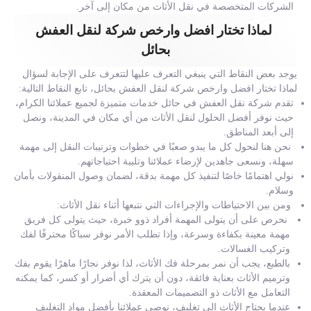
الشركات المتخصصة في نقل الأثاث من مكان إلى آخر.
لماذا تختار افضل وارخص شركة لنقل العفش
بحائل
يوجد بعض النقاط التي ينبغي التعرف عليها لتتعرف على الإجابة لسؤال
لماذا تختار افضل وارخص شركة لنقل العفش بحائل، تابع النقاط التالية:
تقدم شركة نقل العفش في حائل خدمات متميزة لجميع عملائنا الكرام،
حيث نوفر أفضل الحلول لنقل الأثاث من أي مكان في المدينة، ونصل
إلى أبعد المناطق.
نحن هنا لنحول كل ما يبدو صعبًا في خطوات وترتيبات النقل إلى مهمة
سهلة، ونسعى جاهدين لإرضاء عملائنا وتلبية احتياجاتهم.
نولي اهتمامًا خاصًا لتنفيذ كل مهمة بدقة، لضمان وصول المنقولات بأمان
وسلام.
ومن بين الاحتياطات والإجراءات التي نتبعها أثناء نقل الأثاث:
نحرص على أن يتولى المهمة أفراد ذوو خبرة، حيث يتولى كل فريق
مهمة معينة بكفاءة وسرعة، وإذا تطلب الأمر نوفر سباكًا محترفًا لفك
وتركيب الغسالات.
بالطبع، يجب أن نمر بمرحلة فك الأثاث، لذا نوفر نجارًا ماهرًا يقوم بفك
وترميم الأثاث بعناية فائقة، دون أن يترك أي أضرار أو كسر، كما يمكنه
التعامل مع الأثاث ذو التصميمات المعقدة.
عندما يحتاج الأثاث إلى تغليف، نوصي عملائنا بأفضل مواد التغليف