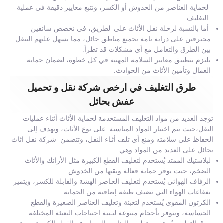
لحماية العناصر من الخدوش أو الكسر، ونتبع معايير دقيقة في عملية
التغليف.
أما بالنسبة لرحلة نقل الأثاث على الطريق، في نخصص سائقين
محترفين على دراية تامة بجميع مناطق حائل، مما يسهل عليهم التنقل
بين الطرق والتعامل مع أي مشكلات قد تطرأ.
نلتزم بتطبيق معايير السلامة المهنية في كل خطوة، لضمان حماية
العمال وتأمين الأثاث من الحوادث.
طرق التغليف في ارخص شركة نقل و تحميل
عفش بحائل
توجد العديد من مواد التغليف المستخدمة لحماية الأثاث أثناء عمليات
النقل،حيث يتم اختيار المواد المناسبة على نوع الأثاث، ويهدف إلى
الحفاظ على سلامته ومنع أي تلف أثناء النقل، وتتضمن شركة نقل اثاث
بحائل على العديد من المواد وهي:
لبلاستيك الممتد يُستخدم لتغليف القطع الكبيرة مثل الأرائك والأثاث
الضخم، حيث يوفر حماية فعالة ويقيها من الخدوش.
الزفاف الهوائي يُستخدم لتغليف العناصر الهشة والقابلة للكسر، ويتميز
بفقاعات الهواء التي تضيف طبقة إضافية من الحماية.
الكرتون المقوى يُستخدم لتعبئة وتغليف العناصر الصغيرة والقطع
الحساسة، ويتوفر بأحجام متنوعة لتلبية احتياجات التعبئة المختلفة.