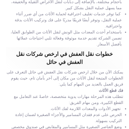
بأحجام مختلفة، بالإضافة إلى دبابات لنقل الأغراض الثقيلة والخفيفة،
مما يسهل عملية النقل بشكل كبير.
كما توفر خدمات تغليف احترافية لحماية الأثاث من أي ضرر أثناء
عملية النقل، وتوفر أيضًا فريقًا مدربًا على فك وتركيب الأثاث بدقة
واحترافية.
باستخدام أحدث المعدات مثل الونش لنقل الأثاث من الطوابق العليا،
تضمن الشركة تقديم خدمة موثوقة وفعالة تلبي احتياجات عملائها
بأفضل الأسعار.
خطوات نقل العفش في ارخص شركات نقل
العفش في حائل
يمكنك الآن من خلال ارخص شركات نقل العفش في حائل التعرف على
الخطوات المتبعة لنقل الأثاث من مكان إلى آخر بأمان تام، حيث يقوم
فريق العمل بالعديد من المهام كما يلي:
فك قطع الأثاث
تتطلب هذه المرحلة مهارات يدوية متخصصة، خاصةً عند التعامل مع
القطع الكبيرة، ومن مهام الفريق:
تجهيز الأدوات والمعدات اللازمة لفك الأثاث.
الحرص على عدم فقدان المسامير والأجزاء الصغيرة لضمان إعادة
التركيب بسهولة.
وضع العناصر الصغيرة مثل المسامير والمقابض في صندوق مخصص