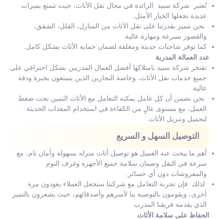
تُعتبر شركة سبيد الرائدة في مجال نقل الأثاث، حيث تتمتع بميزات
عديدة تجعلها الخيار الأمثل.
نحن نتميز بقدرتنا على نقل الأثاث من المنازل، الفلل، الشقق،
والقصور بسرعة ومهارة عالية.
كما نوفر شاحنات حديثة ومغلقة لضمان حماية الأثاث بشكل كامل.
عدد العمالة المدربة
تفتخر شركة سبيد بامتلاكها أفضل العمال المدربين بشكل احترافي على
جميع خدمات نقل الأثاث، وخاصة النجارين الذين يتمتعون بخبرة ودقة
عالية.
نحن نضمن أن كل عامل يمكنه التعامل مع الأثاث الثمين تحت ضغط
العمل، مع مستوى عالٍ من الكفاءة في استخدام المعدات الحديثة
لتحميل وتنزيل الأثاث.
التوصيل السهل و السريع
أهم ما يبحث عنه العميل هو توصيل أثاث منزله بسهولة وأمان تام، مع
سرعة في النقل وضمان سلامة جميع الأجهزة وغرف النوم
والمفروشات دون أي خسائر.
لذلك فإن تجربة التعامل مع شركتنا ستجعل العملاء يعودون مرة
أخرى، ويقومون بالتوصية بنا لأسرهم وأصدقائهم، حيث يشعرون بالتميز
الذي يقدمه فريقنا المدرب
الحفاظ
على
سلامة
الأثاث