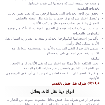
واضحة عن سمعة الشركة وجودتها في تقديم خدماتها.
الخدمات المقدمة
تحقق من كافة الخدمات التي تقدمها ارخص شركة نقل عفش بحائل
و يُفضل اختيار شركة توفر خدمات شاملة مثل التعبئة والتغليف،
التحميل والتفريغ، بجانب خدمة فك وتركيب الأثاث.
ستحتاج إلى خدمات إضافية مثل التخزين المؤقت، لذا تأكد من توفرها.
التكنولوجيا والمعدات
تأكد من استخدامها التكنولوجيا الحديثة والمعدات الضرورية لضمان نقل
الأثاث بشكل فعال وآمن.
يشمل ذلك طرق النقل المناسبة والأدوات المستخدمة للتعامل مع
الاثاث بدقة لعدم عدم أي تلف أو خسائر.
التكلفة
تعتبر التكلفة عاملاً مهمًا عند اختيار شركة نقل الأثاث، قارن الأسعار
بين الشركات الأخري واستفسر عن خيارات الدفع المتاحة.
ولكن لا تقتصر على التكلفة فقط، بل احرص على أن تكون الجودة هي
الأولوية.
اقرا كذلك
شركة نقل عفش بالقصيم
انواع دينا نقل اثاث بحائل
نقدم في ارخص شركة نقل عفش بحائل مجموعة متنوعة من الخيارات
للعملاء لاختيار دينا نقل العفش والبضائع المناسبة في حائل، وتتنوع