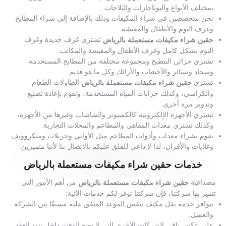
بمختلف الأنواع والبوتاجازات والثلاجات.
نحن متخصصين في شراء المكيفات وذلك بالإضافة إلى شراء المطابخ
وغرف النوم والأطفال والمعيشة.
تشتري غرف جديدة وغرف
حقين شراء مكيفات مستعملة بالرياض
النوم بشكل كامل وغرف الأطفال والمعيشة والمكاتب.
تشتري خزائن المطبخ ومجموعة مختلفة من المطابخ المستخدمة
وسجاد وستائر والأخشاب والأرائك وكل ما هو قديم.
تشتري
الطاولات الطعام
حقين شراء مكيفات مستعملة بالرياض
والكراسي، وكذلك خزانات المياه المستخدمة، وتقوم بإعادة تصنيع
وتدوير مرة أخرى.
تشتري الأجهزة الإلكترونية كالكمبيوتر والشاشات وغيرها من الأجهزة،
وكذلك تشتري معدات المقاهي والمطاعم والمحلات التجارية.
تقوم بشراء معدات وأدوات المطاعم مثل الأواني وجريلات وميكروويف
وغلايات والأفران، لذا لا داعي للقلق عليكم بالاتصال بنا لأننا متميزين.
خدمات حقين شراء مكيفات مستعملة بالرياض
مصداقية
من أهم الأمور التي
حقين شراء مكيفات مستعملة بالرياض
تتميز بها شركتنا، فإن شركتنا توفر لكم خدمات الآتية:
تتوافر خدمة نقل مكيف بنفس الموعد المتفق عليه مسبقًا بين الشركة
والعميل.
على عكس باقي الشركات الأخرى التي لا تضع الوقت داخل بنود العقد.