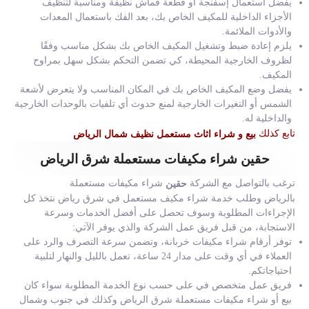
يفضل استعمال إسفنجة أو قطعة قماش نظيفة ومناسبة لتنظيف
الأجزاء الداخلية للمكيف الخاص بك، بعد الفك باستعمال المعدات
والأدوات الملائمة.
يلزم إعادة ضبط وتشغيل المكيف الخاص بك بشكل مناسب وفقًا
لظروف الخارجية المحيطة، كي تضمن التحكم بشكل سهل بمراوح
المكيف.
يفضل وضع المكيف الخاص بك في المكان المناسب ولا يتعرض لأشعة
الشمس أو التغيرات الخارجية لمنع حدوث أي تلفيات بالوحدات الخارجية
والداخلية له.
تابع كذلك
بيع و شراء اثاث مستعمل نظيف شمال الرياض
حقين شراء مكيفات مستعملة شرق الرياض
ترغب بالتواصل مع الشركة
شراء مكيفات مستعملة
حقين
بالرياض وطلب خدمة شراء مكيف مستعمل في شرق رياض نتخذ كل
الإجراءات المطلوبة وسوف تحصل على أفضل الخدمات وسرعة
الاستجابة، من قبل فريق عمل الشركة والذي يوفر الآتي:
توفر أرقام شراء مكيفات خربانة، وتضمن سرعة التصرف والرد على
العملاء في أي وقت على مدار 24 ساعة، تعمل بالليل والنهار لتلبية
احتياجاتكم.
فريق عمل متخصص في على حسب نوع الخدمة المطلوبة سواء كان
بيع أو شراء مكيفات مستعملة شرق الرياض وكذلك في جنوب وشمال