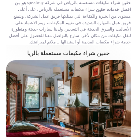
شراء مكيفات مستعملة بالرياض في شركة speedway
حقين
هو من
شراء مكيفات مستعمله بالرياض، على أعلى
افضل خدمات حقين
مستوى من الخبرة والكفاءة التي يمتلكها فريق عمل الشركة، ويتمتع
فريق عمل بالمهارة الشديدة في تقييم المكيفات، ويتم الاعتماد على
الأساليب والطرق الحديثة في التسعير، ولدينا سيارات حديثة ومتطورة
لنقل مكيفات من مكان لآخر، سارع بالتواصل معنا للحصول على أفضل
خدمة شراء مكيفات القديمة أو استبدالها بـ ملائم لميزانيتك.
حقين شراء مكيفات مستعملة بالريا