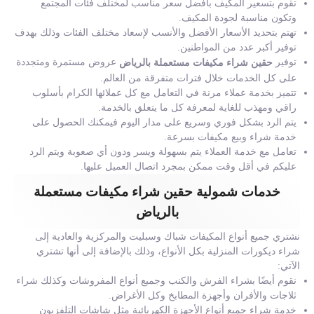
تقوم بتسعير المكيف بأفضل سعر مناسب لمختلف فئات المجتمع
وتكون مناسبة لجودة المكيف.
تهتم بتحديد الأسعار الأفضل والأنسب لإسعاد مختلف الفئات وذلك بهدف
توفير أكبر عدد من المواطنين.
توفير
عروض مستمرة ومتجددة
حقين شراء مكيفات مستعملة بالرياض
على كل الخدمات خلال فترات متفرقة من العالم.
تتميز بخدمة عملاء مرنة في التعامل مع كل عملائها الكرام بأسلوب
راقي ومهذب للغاية لمعرفة كل ما يتعلق بالخدمة.
يتم الرد بشكل فوري وسريع على مدار اليوم فيمكنك الحصول على
خدمة شراء وبيع مكيفات بسرعة.
تعامل مع خدمة العملاء يتم بسهولة ويسر ودون أي صعوبة ويتم الرد
عليكم في أقل وقت ممكن بمجرد اتصال العميل عليها.
خدمات شمولية حقين شراء مكيفات مستعملة
بالرياض
نشتري جميع أنواع المكيفات شباك وسبليت والمركزية والعادية إلى
شراء ديكورات المنزلية بكل الأنواع، وذلك بالإضافة إلى أنها تشتري
الآتي:
نقوم أيضًا بشراء الفرش والكنب وجميع أنواع المفروشات وكذلك شراء
ثلاجات والأفران وأجهزة المطابخ وكل الأغراض.
خدمة شراء جميع أنواع الأجهزة الكهربائية مثل شاشات التلفزيون