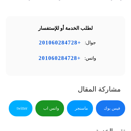
لطلب الخدمة أو للإستفسار
+201060284728
جوال:
+201060284728
واتس:
مشاركة المقال
فيس بوك
ماسنجر
واتس اب
twitter
تقيم الخدمة