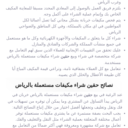
وغرب الرياض.
يلتزم فريق العمل بالوصول إلى المعادي المحدد مسبقا للمعاينة المكيف
الخاص بك وإتمام عملية الشراء على أكمل وجه.
يتم فحص مكيفات خربانة بشكل مجاني كما تصل أعمالنا لكل
المواطنين في اي مكان بالمملكة، وفي كل المناطق والضواحي
الرياض.
شراء كل ما يتعلق بـ المكيفات والأجهزة الكهربائية وكل ما هو مستعمل
في جميع منشآت المملكة والشركات والفنادق والمنازل.
عليك تحقق من التقييمات الإيجابية للعملاء الذين سبق لهم التعامل مع
شركة متخصصة في شراء وبيع
شراء مكيفات مستعملة بالرياض
حقين
مستخدمة.
تتعامل مع كل العملاء بشفافية تامة، وتراعي قيمة المكيف المباع أيا
كان طبيعة الأعطال والخلل الذي يصيبه.
نصائح حقين شراء مكيفات مستعملة بالرياض
عند الرغبة في بيع
شراء مكيفات مستعملة بالرياض خربان في
حقين
الرياض يبدأ التساؤل عن المشتري وما يمكن أن توفره من تسهيلات في
فك ونقل وتغليف وتجعلها أفضل اختيار من خلال إتباع النصائح التالية:
يجب البحث بصفة مستمرة عن ما يشتري مكيفات مستعملة توفر
أعمال مختلفة المتعلقة بعملية الشراء مثل النقل والتغليف والفك.
تعامل مع شركة مشهورة ومعروفة فهي أكثر ضمانًا من التعامل مع