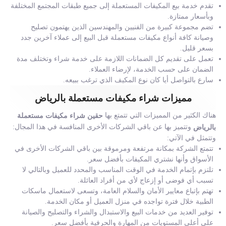
تقدم خدمة بيع المكيفات المستعملة إلى جميع طبقات المجتمع المختلفة
وبأسعار ممتازة.
تضم مجموعة كبيرة من الفنيين والمهندسين الذين يهتمون تصليح
وصيانة كافة أنواع مكيفات مستعملة قبل البيع إلى عملاء آخرين جدد
بسعر قليل.
تعمل على تقديم كل الضمانات اللازمة على خدمة شراء وتختلف مدة
الضمان على حسب الخدمة، لإرضاء العملاء.
سارع بالتواصل أيا كان نوع المكيف الذي ترغب ببيعه.
مميزات شراء مكيفات مستعملة بالرياض
هناك الكثير من المميزات التي تتمتع بها
حقين شراء مكيفات مستعملة
وتتميز بها عن باقي الشركات الأخرى المنافسة في هذا المجال:
بالرياض
وتتمثل في الآتي:
تتمتع الشركة بمكانة مرتفعة ومرموقة بين باقي الشركات الأخرى في
الأسواق وأنها نشتري المكيفات بأفضل سعر.
تلتزم بإتمام الخدمة في الوقت المناسب والمحدد للعميل وبالتالي لا
تسبب أي فوضى أو إزعاج لأي من أفراد العائلة.
تهتم بإتباع معايير الأمان والسلام العامة، وتسعى لاستعمال ماسكات
الطبية خلال فترة تواجده في منزل العميل أو مكان الخدمة.
توفير العديد من خدمات البيع والاستبدال والشراء والتصليح والصيانة
على أعلى المستويات من المهارة والحرفية بأفضل سعر.