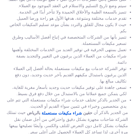
سيتم وضع تاريخ التسليم والاستلام في العقد الموجود مع العملاء.
تتميز بالسمعة الطيبة والأخلاق الحميدة ولا تتأخر أبدًا في الخدمة.
تقدم خدمات مختلفة ومتنوعة، هدفها الأول هو راحة ورضا العميل.
حيث لا يكون مجال للقلق والتردد بشأن موعد تسليم المكيفات الخاص
بكم.
تتميز بأنها من الشركات المتخصصة في إتباع أفضل الأساليب وطرق
تسعير مكيفات المستعملة.
تعمل بمنتهى الحرفية في توفير العديد من الخدمات المختلفة وأهمها
شراء مكيفات من العملاء الذين يرغبون في التغيير والتجديد بصفة
دائمة.
توفر الشركة خدمات بيع مكيفات مستعملة بحالة أفضل إلى العملاء
الذين يرغبون باستبدال مكيفهم القديم بآخر حديث وجديد، دون دفع
تكاليف مبالغ بها.
تسعى جاهدة على توفير مكيفات حديث وجديد بأسعار مغرية للغاية،
لكي يتمكن جميع عملائنا من بالاستبدال من خلال دفع فرق بسيط.
من الجدير بالذكر تختلف خدمات شراء مكيفات مستعملة التي تتم على
يدي متخصصين وخبراء في تثمين سواء القديم أو الحديث.
من الجدير بالذكر أن
حيث تمتلك
حقين
بالرياض
شراء مكيفات مستعملة
الشركة شاحنات مجهزة بشكل دقيق واحترافي من أجل ضمان نقل
مكيفات بشكل كامل دون التعرض للتلف والكسر، وأيضًا تصليحها بيبعها
مرة أخرى، لذا تساعد كل العملاء الحصول على أعلى سعر.