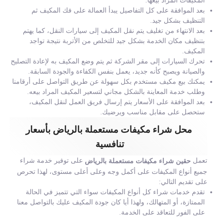
المكيفات المراد بيعها.
بعد الموافقة على كل التفاصيل يبدأ العمالة على فك المكيف ثم
التنظيف بشكل جيد.
بعد الانتهاء من تغليف يتم نقل المكيف إلى سيارات النقل، كما يهتم
بتنظيف مكان الخدمة بشكل جيد للتخلص من الأتربة نتيجة تواجد
المكيف.
تحرك السيارات إلى مقر الشركة ثم يتم وضع المكيف به لإعادة التصليح
والصيانة ويصبح كأنه جديد، يعمل بنفس الكفاءة والجودة السابقة.
يمكنك بيع مكيف مستخدم بكل سهولة عن طريق التواصل على أرقامنا
وطلب خدمة المعاينة بالشكل مجاني لتسعير المكيف المراد بيعه.
بعد الموافقة على الأسعار يتم إرسال فريق العمل لنقل المكيف،
ستحصل على مقابل مناسب ويرضيك.
محل شراء مكيفات مستعملة بالرياض بأسعار
تنافسية
تعمل
على توفير خدمة شراء
حقين شراء مكيفات مستعملة بالرياض
جميع أنواع المكيفات على أكمل وجه وعلى أعلى مستوى، لهذا تحرص
على تقديم التالي:
تقدم خدمات شراء كل أنواع المكيفات سواء التي تتميز في الحالة
الممتازة، أو المتهالك، ولهذا أيا كان جودة المكيف عليك بالتواصل معنا
على الفور للتعاقد على الخدمة.