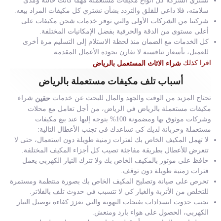
تشتري الشركة كل أنواع مكيفات مستعملة مهما كانت حالته ومدى
سلامته، فلا داعي للقلق والتردد بشأن نشتري كل مكيفات المراد بيعه.
شركتنا من الشركات الأولى والتي توفر خدمات شحن مكيفات على
أعلى مستوى من الدقة والحرفية بفضل الإمكانيات المختلفة.
كل الخدمات مع الضمان منذ لحظة الاستلام إلى التسليم مرة أخرى
للعميل، بأسعار تنافسية لا تقارن بجودة الأعمال المقدمة.
اقرا كذلك
شراء الاثاث المستعمل بالرياض
أسباب تلف مكيفات مستعملة بالرياض
تحتاج المزيد من الوقت والجهد والمال للبحث عن خدمات
شراء
حقين
مكيفات مستعملة بالرياض في الرياض، من أجل تعامل مع محلات
وشركات موثوق بها ومضمونة 100% يتوجه إليها عند بيع مكيفات
مستعملة وخربانة لديك كي تساعدك في تجنب الأعطال التالية:
لا تهمل المكيف الخاص بك لفترات زمنية طويلة دون استعمال، حتى لا
تتعرض للأعطال بطريقة مفاجئة تصيب كل أجزاء المكيف المختلفة.
حافظ على موتور بالمكيف الخاص بك ولا تترك التيار الكهربي يعمل
فترات زمنية طويلة دون توقف.
تحرص على صيانة وتصليح المكيف الخاص بك بصورة منتظمة ومستمرة
للتخلص من الأتربة والغبار كي لا تتسبب في حدوث تلف بالفلاتر.
تجنب حدوث انسدادات بفتحات التهوية والتي تعزز كفاءة توصيل التيار
الكهربي، الحصول على هواء بارد ومنعش.