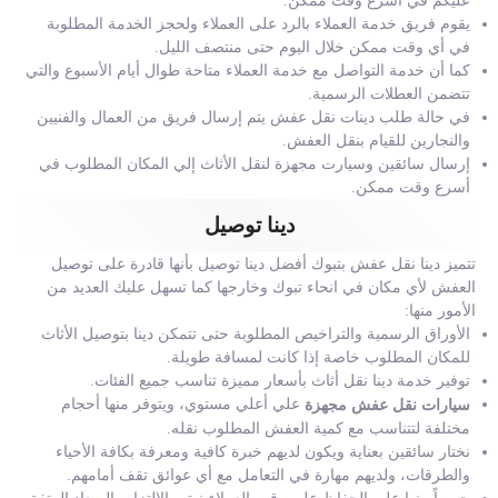
عليكم في أسرع وقت ممكن.
يقوم فريق خدمة العملاء بالرد على العملاء ولحجز الخدمة المطلوبة
في أي وقت ممكن خلال اليوم حتى منتصف الليل.
كما أن خدمة التواصل مع خدمة العملاء متاحة طوال أيام الأسبوع والتي
تتضمن العطلات الرسمية.
في حالة طلب دينات نقل عفش يتم إرسال فريق من العمال والفنيين
والنجارين للقيام بنقل العفش.
إرسال سائقين وسيارت مجهزة لنقل الأثاث إلي المكان المطلوب في
أسرع وقت ممكن.
دينا توصيل
تتميز دينا نقل عفش بتبوك أفضل دينا توصيل بأنها قادرة على توصيل
العفش لأي مكان في انحاء تبوك وخارجها كما تسهل عليك العديد من
الأمور منها:
الأوراق الرسمية والتراخيص المطلوبة حتى تتمكن دينا بتوصيل الأثاث
للمكان المطلوب خاصة إذا كانت لمسافة طويلة.
توفير خدمة دينا نقل أثاث بأسعار مميزة تناسب جميع الفئات.
علي أعلي مستوي، ويتوفر منها أحجام
سيارات نقل عفش مجهزة
مختلفة لتتناسب مع كمية العفش المطلوب نقله.
نختار سائقين بعناية ويكون لديهم خبرة كافية ومعرفة بكافة الأحياء
والطرقات، ولديهم مهارة في التعامل مع أي عوائق تقف أمامهم.