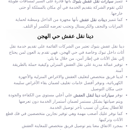
تتميز
بأنها قادرة على السير لمسافات طويلة
سيارات نقل عفش بتبوك
لكي تقوم الشركة بتقديم الخدمة في أي مكان بالمملكة أو حتى
خارجها.
كما تتميز
بأنها مجهزة من الداخل ومبطنة لحماية
دينات نقل عفش
المرايات والنجف والكريستال وتجنب تعرضه للكسر أو التلف.
دينا نقل عفش حي الهجن
دينا نقل عفش بتبوك تعتبر من الشركات القائمة على تقديم خدمة نقل
أثاث داخل تبوك وخاصة في حي الهجن، فهي تقدم يد العون لمن يحتاج
إلي نقل الأثاث في إطار آمن، من خلال ما يلي:
توفير عمالة مدربة على نقل العفش المنزلي وكيفية حملة بالطريقة
آمنة.
لدينا فريق متخصص لتغليف العفش والاغراض المنزلية والأجهزة
الكهربائية، ونوفر أفضل خامات تغليف لضمان بقاء الأغراض سليمة
حتى مكان التوصيل.
نوفر
علي أعلي مستوي من الكفاءة والجودة
سيارات دينا لنقل العفش
ويتم صيانتها بشكل مستمر لضمان أستمرار الخدمة دون تعرضها
للأعطال يمكن أن تسبب تأخر توصيل الخدمة.
كما نوفر عليك أصعب مهمة وهي توفير نجارين متخصصين في فك قطع
الآثاث وتركيبها.
بمجرد الاتفاق معنا يتم توصيل فريق متخصص للمعاينة العفش