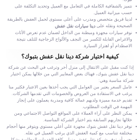
نتميز بالشفافية الكاملة في التعامل مع العميل وتحديد التكلفة على
حسب ميزانية العميل.
لدينا فريق متخصص ومدرب على أعلى مستوى لحمل العفش بالطريقة
الصحيحة ونقله على
.
دينا سيارات نقل عفش
نوفر سيارات مجهزة ومبطنة من الداخل لضمان عدم تعرض الأثاث
والاغراض القابلة للكسر من النجف والألواح الزجاجية للتلف نتيجة
الاصطدام أو اهتزاز السيارة.
كيفية اختيار شركة دينا نقل عفش بتبوك؟
إذا كنت مقبل على الانتقال إلى منزل أخر وترغب في البحث عن شركة
دينا نقل عفش بتبوك، فهناك بعض المعايير التي من خلالها يمكن اختيار
شركة مناسبة وهي:
عامل السعر يعتبر من العوامل التي يجب أخذها بعين الاعتبار فكثير منا
يرغب في الاستفادة من العروض والخصومات التي تقدمها الشركات.
تقديم خدمة مميزة ولديهم عمالة كافية ومدربة يعملون على إنجاز
المهمة في الوقت المطلوب.
يمكن النظر على آراء العملاء على المواقع التواصل الاجتماعي ومن
خلالها تجاربهم السابقة يتم اختيار الشركة المناسبة.
نوفر دينا نقل عفش بتبوك مجهزة علي أعلي مستوي ويتوفر منها أحجام
مختلفة تتناسب مع كمية العفش الذي يرغب العميل في نقله.
يجب أن توفر شركة نقل عفش منزلي كافة الخدمات المطلوبة بشكل