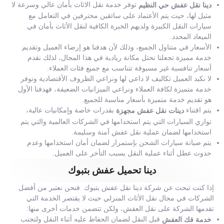
توفر خدمة نقل الاثاث بأمان عالي وسرعة لا
دينا نقل عفش حي النظيم
مثيل لها، حيث يتم الأعتماد على سائقين محترفين في التعامل مع
سيارات النقل الكبيرة ولديهم الخبرة الكافية لنقل الأثاث بأمان في
الميعاد المحدد.
الأسعار في متناول الجميع، وذلك لأن هدفنا هو إرضاء العميل وتقديم
خدمة مميزة تجعلنا نحتل مكانة ريادية في هذا المجال، لذلك نقدم
أسعار تنافسية غير مسبوقة تتناسب مع جميع فئات العملاء.
لا نكبد العميل تكاليف لا داعي لها ونراعي الظروف الأقتصادية ونوفر
خدمة متميزة لكافة العملاء ونراعي الميزانيات الضعيفة، فهدفنا الأول
هو تقديم خدمة متميزة بأسعار مناسبة للجميع.
يتم اقتناء
بقدرات خاصة وإمكانيات عالية،
دينات نقل عفش مجهزة
توازي السيارات التي يتم استخدامها في الشركات العالمية والتي يتم
استخدامها لضمان عملية نقل عفش آمنة وسليمة.
يتم صيانة سيارات الشحن بإستمرار لضمان أمان استخدامها وعدم
حدوث عطل أثناء عملية النقل يسبب التأخر على العميل.
دينا تحميل عفش بتبوك
إذا كنت تبحث عن شركة دينا نقل عفش بتبوك فنحن نعتبر من أفضل
الشركات في مجال نقل الأثاث المنزلي حيث لا يقتصر الخدمة التي
تقدمها الشركة على نقل العفش، ولكن تتضمن خدمات أخرى منها:
قبل النقل لضمان الحفاظ عليه أثناء النقل ولتجنب
خدمة فك العفش