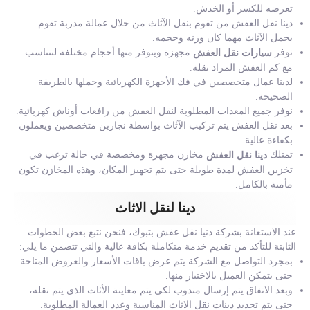
تعرضه للكسر أو الخدش.
دينا نقل العفش من تقوم بنقل الآثاث من خلال عمالة مدربة تقوم
بحمل الآثاث مهما كان وزنه وحجمه.
نوفر
مجهزة ويتوفر منها أحجام مختلفة لتتناسب
سيارات نقل العفش
مع كم العفش المراد نقلة.
لدينا عمال متخصصين في فك الأجهزة الكهربائية وحملها بالطريقة
الصحيحة.
نوفر جميع المعدات المطلوبة لنقل العفش من رافعات أوناش كهربائية.
بعد نقل العفش يتم تركيب الآثاث بواسطة نجارين متخصصين ويعملون
بكفاءة عالية.
تمتلك
مخازن مجهزة ومخصصة في حالة ترغب في
دينا نقل العفش
تخزين العفش لمدة طويلة حتى يتم تجهيز المكان، وهذه المخازن تكون
مأمنة بالكامل.
دينا لنقل الاثاث
عند الاستعانة بشركة دنيا نقل عفش بتبوك، فنحن نتبع بعض الخطوات
الثابتة للتأكد من تقديم خدمة متكاملة بكافة عالية والتي تتضمن ما يلي:
بمجرد التواصل مع الشركة يتم عرض باقات الأسعار والعروض المتاحة
حتى يتمكن العميل بالاختيار منها.
وبعد الاتفاق يتم إرسال مندوب لكي يتم معاينة الأثاث الذي يتم نقله،
حتى يتم تحديد دينات نقل الاثاث المناسبة وعدد العمالة المطلوبة.