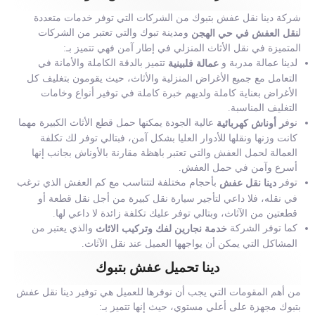
شركة دينا نقل عفش بتبوك من الشركات التي توفر خدمات متعددة
ل
ومدينة تبوك والتي تعتبر من الشركات
نقل العفش في حي الهجن
المتميزة في نقل الأثاث المنزلي في إطار آمن فهي تتميز بـ:
لدينا عمالة مدربة و
تتميز بالدقة الكاملة والأمانة في
عمالة فلبينية
التعامل مع جميع الأغراض المنزلية والأثاث، حيث يقومون بتغليف كل
الأغراض بعناية كاملة ولديهم خبرة كاملة في توفير أنواع وخامات
التغليف المناسبة.
نوف
عالية الجودة يمكنها حمل قطع الأثاث الكبيرة مهما
ر أوناش كهربائية
كانت وزنها ونقلها للأدوار العليا بشكل آمن، فبتالي توفر لك تكلفة
العمالة لحمل العفش والتي تعتبر باهظة مقارنة بالأوناش بجانب إنها
أسرع وآمن في حمل العفش.
توفر
بأحجام مختلفة لتتناسب مع كم العفش الذي ترغب
دينا نقل عفش
في نقله، فلا داعي لتأجير سيارة نقل كبيرة من أجل نقل قطعة أو
قطعتين من الآثاث، وبتالي توفر عليك تكلفة زائدة لا داعي لها.
كما توفر الشركة
والذي يعتبر من
خدمة نجارين لفك وتركيب الاثاث
المشاكل التي يمكن أن يواجهها العميل عند نقل الآثاث.
دينا تحميل عفش بتبوك
من أهم المقومات التي يجب أن نوفرها للعميل هي توفير دينا نقل عفش
بتبوك مجهزة على أعلي مستوي، حيث إنها تتميز بـ: