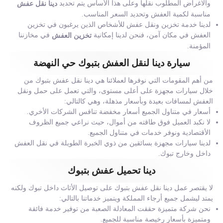
والاغراض المطلوب نقلها وعلى هذا الأساس يتم تحديد
دينا نقل عفش
مناسبة لكمية العفش وتحديد السعر المناسب.
لدينا خدمة تخزين ونقل عفش للأشخاص الذين يرغبون في تخزين
العفش في مكان آمن، فنحن لدينا إمكانية
في مخازننا
تخزين العفش
المؤمنة.
سيارة دينا لنقل العفش بتبوك حي النهضة
من أهم المقومات التي نوفرها لعملائنا هي دينا نقل عفش بتبوك من
خلال سيارات مجهزة على أعلى مستوى، والتي تعمل على حمل ونقل
العفش لمسافات بعيدة وبأسعار مذهلة، وهي كالتالي:
أسعار في متناول الجميع أسعار مخفضة تنافس الشركات الأخري.
لا نكبد العميل فوق طاقته من أموال، حيث نراعي جميع الظروف
الأقتصادية ونوفر خدمات في متناول الجميع.
لدينا سيارات مجهزة بسائقين من ذوي الخبرة الطويلة في نقل العفش
داخل وخارج تبوك.
دينا تحميل عفش بتبوك
لا يقتصر عمل دينا نقل عفش بتبوك على توصيل الأثاث داخل تبوك ولكنه
يمتد ليشمل جميع أرجاء المملكة ويتميز خدماتنا بالتالي:
نحن شركة متميزة حققت المعادلة الصعبة من توفير خدمة فائقة
ومتميزة بأسعار رخيصة مناسبة للجميع.