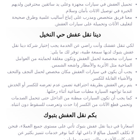
تحميل العفش في سيارات مجهزة وعلى يد سائقين محترفين ولديهم
الخبرة في توصيل الاثاث بأمان وسلام.
معنا فريق متخصص ومدرب على إتباع أساليب علمية وطرق صحيحة
لتغليف الأثاث وتحميلة على سيارات العفش.
دينا نقل عفش حي النخيل
لكي تنقل عفشك وأنت راضي عن الخدمة يجب إختيار شركة دينا نقل
عفش بتبوك لديها سمعة طبية، توفر لك ما يلي:
سيارات مخصصة لحمل العفش وتكون مغلقة لحمايته من العوامل
المناخية مثل الأتربة والأمطار واشعه الشمس.
يجب أن يكون في سيارات العفش مكان مخصص لحمل النجف والتحف
والأشياء القابلة للكسر.
يتم رص العفش بطريقة احترافية تضمن عدم تعرضه للكسر أو الخدش
عندما تواجهه السيارة مطبات صناعية أثناء رحلتها.
كما يجب أن تكون السيارات مبطنة من الداخل حتى تتحمل الصدمات
وتحمي قطع الآثاث من الكسر إذا حدث وتعرضت للسقوط دون انتباه.
بكم نقل العفش بتبوك
اسعارنا في دينا نقل عفش بتبوك تأتي على مستوى جميع العملاء، فنحن
لا تكلف العميل مبالغ لا داعي لها، كما نوفر خدمات تتميز بكثير عن
الشركات الأخرى، والتي تتضمن ما يلي: