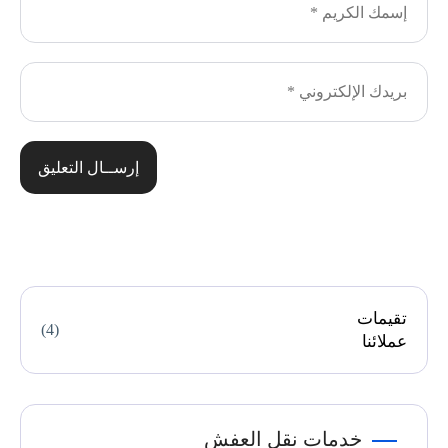
إرســال التعليق
تقيمات
(4)
عملائنا
خدمات نقل العفش