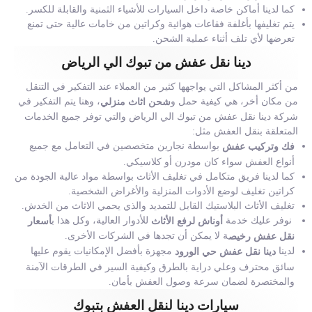
كما لدينا أماكن خاصة داخل السيارات للأشياء الثمنية والقابلة للكسر.
يتم تغليفها بأغلفة فقاعات هوائية وكراتين من خامات عالية حتى تمنع
تعرضها لأي تلف أثناء عملية الشحن.
دينا نقل عفش من تبوك الي الرياض
من أكثر المشاكل التي يواجهها كثير من العملاء عند التفكير في التنقل
من مكان أخر، هي كيفية حمل و
، وهنا يتم التفكير في
شحن اثاث منزلي
شركة دينا نقل عفش من تبوك الي الرياض والتي توفر جميع الخدمات
المتعلقة بنقل العفش مثل:
بواسطة نجارين متخصصين في التعامل مع جميع
فك وتركيب عفش
أنواع العفش سواء كان مودرن أو كلاسيكي.
كما لدينا فريق متكامل في تغليف الأثاث بواسطة مواد عالية الجودة من
كراتين تغليف لوضع الأدوات المنزلية والأغراض الشخصية.
تغليف الأثاث البلاستيك القابل للتمديد والذي يحمي الاثاث من الخدش.
نوفر عليك خدمة
للأدوار العالية، وكل هذا ب
أوناش لرفع الأثاث
أسعار
ة لا يمكن أن تجدها في الشركات الأخرى.
نقل عفش رخيص
لدينا
مجهزة بأفضل الإمكانيات يقوم عليها
دينا نقل عفش حي الورود
سائق محترف وعلي دراية بالطرق وكيفية السير في الطرقات الآمنة
والمختصرة لضمان سرعة وصول العفش بأمان.
سيارات دينا لنقل العفش بتبوك