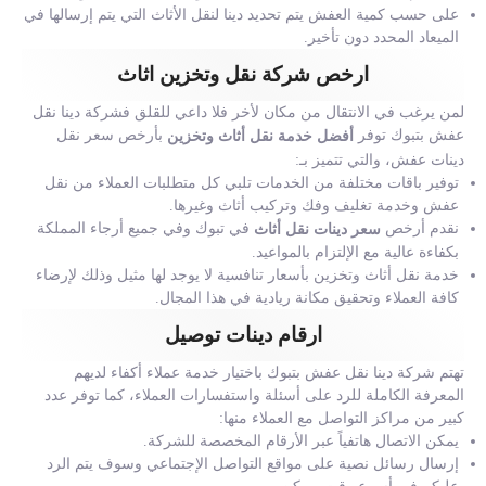
على حسب كمية العفش يتم تحديد دينا لنقل الأثاث التي يتم إرسالها في
الميعاد المحدد دون تأخير.
ارخص شركة نقل وتخزين اثاث
لمن يرغب في الانتقال من مكان لأخر فلا داعي للقلق فشركة دينا نقل
عفش بتبوك توفر
بأرخص سعر نقل
أفضل خدمة نقل أثاث وتخزين
دينات عفش، والتي تتميز بـ:
توفير باقات مختلفة من الخدمات تلبي كل متطلبات العملاء من نقل
عفش وخدمة تغليف وفك وتركيب أثاث وغيرها.
نقدم أرخص
في تبوك وفي جميع أرجاء المملكة
سعر دينات نقل أثاث
بكفاءة عالية مع الإلتزام بالمواعيد.
خدمة نقل أثاث وتخزين بأسعار تنافسية لا يوجد لها مثيل وذلك لإرضاء
كافة العملاء وتحقيق مكانة ريادية في هذا المجال.
ارقام دينات توصيل
تهتم شركة دينا نقل عفش بتبوك باختيار خدمة عملاء أكفاء لديهم
المعرفة الكاملة للرد على أسئلة واستفسارات العملاء، كما توفر عدد
كبير من مراكز التواصل مع العملاء منها:
يمكن الاتصال هاتفياً عبر الأرقام المخصصة للشركة.
إرسال رسائل نصية على مواقع التواصل الإجتماعي وسوف يتم الرد