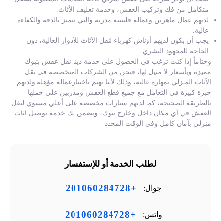
متكامل من فك وتركيب العفش، وخدمة تغليف الأثاث.
لديهم عمال ماهرين وعمالة فلبينيه مدربه والتي تتميز بالدقة والكفاءة
عالية.
يجب أن يكون لديهم أوناش كهرباء لنقل الأثاث للأدوار العالية، دون
الحاجة للمجهود البشري.
وختاماً إذا كنت ترغب في الحصول على خدمة دينا نقل عفش بتبوك
مميزة وبأسعار لا مثيل لها، فنحن من الشركات المتخصصة في نقل
الآثاث المنزلي بمهارة عالية، وذلك لأننا نهتم باختيارعمالة مؤهلة ولديهم
خبرة كبيرة في التعامل مع جميع قطع العفش ومدربين على حملها
بالطريقة الصحيحة، كما لديهم سيارات مخصصة على أعلي مستوي لنقل
العفش في أي مكان داخل وخارج تبوك، ونضمن لك خدمة توصيل اثاث
منزلي بآمان كامل وفي الوقت المحدد
لطلب الخدمة أو للإستفسار
+201060284728
جوال:
+201060284728
واتس: