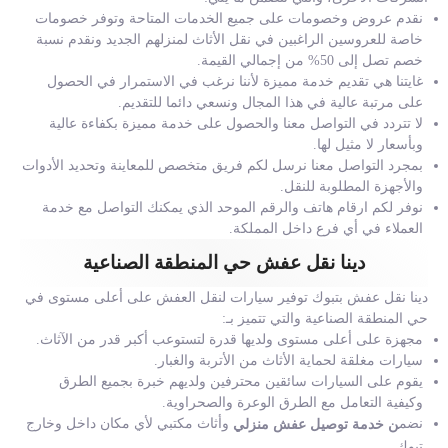
نقدم عروض وخصومات على جميع الخدمات المتاحة وتوفر خصومات
خاصة للعروسين الراغبين في نقل الأثاث لمنزلهم الجديد ونقدم نسبة
خصم تصل إلى 50% من إجمالي القيمة.
غايتنا هي تقديم خدمة مميزة لأننا نرغب في الاستمرار في الحصول
على مرتبة عالية في هذا المجال ونسعي دائما للتقديم.
لا تتردد في التواصل معنا والحصول على خدمة مميزة بكفاءة عالية
وبأسعار لا مثيل لها.
بمجرد التواصل معنا نرسل لكم فريق متخصص للمعاينة وتحديد الأدوات
والأجهزة المطلوبة للنقل.
نوفر لكم ارقام هاتف والرقم الموحد الذي يمكنك التواصل مع خدمة
العملاء في أي فرع داخل المملكة.
دينا نقل عفش حي المنطقة الصناعية
دينا نقل عفش بتبوك توفير سيارات لنقل العفش على أعلى مستوى في
حي المنطقة الصناعية والتي تتميز بـ:
مجهزة على أعلى مستوى ولديها قدرة لتستوعب أكبر قدر من الآثاث.
سيارات مغلقة لحماية الأثاث من الأتربة والغبار.
يقوم على السيارات سائقين محترفين ولديهم خبرة بجميع الطرق
وكيفية التعامل مع الطرق الوعرة والصحراوية.
نضم
وأثاث مكتبي لأي مكان داخل وخارج
ن خدمة توصيل عفش منزلي
تبوك.