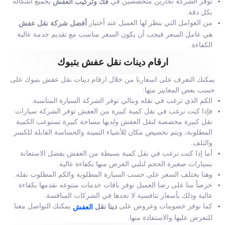
توفر الشركة نجارين متخصصين في
بجميع أشكاله
فك وتركيب العفش
بكل دقة.
من العوامل التي ينظر لها العميل عند أختيار
أفضل شركة نقل عفش
هي عامل السعر فيجب أن يكون السعر مناسب مع تقديم خدمة عالية
الكفاءة.
ارقام دينات نقل عفش بتبوك
يمكنك التعرف على اسعارنا من خلال ارقام دينات نقل عفش بتبوك على
حسب بعض المعايير منها:
الكم الذي ترغب في نقله وبتالي توفر الشركة السيارة المناسبة.
فإذا كنت ترغب في نقل كمية كبيرة من العفش توفر الشركة سيارات
نقل كبيرة مخصصة لنقل العفش ولديها مساحة كبيرة تستوعب الكمية
المطلوبة، ويتم تخصيص مكان للأشياء الثمينة والحساسة القابلة للكسر
والتلف.
أما إذا كنت ترغب في نقل كمية بسيطة من العفش يفضل الاستعانة
بسيارات صغيرة الحجم لتلبي الغرض منها بكفاءة عالية.
وهنا يختلف السعر على حسب السيارة المطلوبة والكم المطلوب نقله.
حرصاً منا على رضا العميل نوفر باقات خدمات متنوعه نقدمها بكفاءة
عالية وذلك بأسعار تنافسية لا تجدها في الشركات المنافسة.
كما نوفر خصومات وعروض على
يمكنك التواصل معنا
دينا نقل
العفش
للتعرض عليها والاستفادة منها.