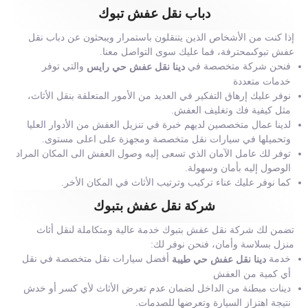
دباب نقل عفش تبوك
إذا كنت من الأشخاص الذين يتنقلون باستمرار ويبحثون عن دباب نقل
عفش تبوكىمحترفة، فما عليك سوى التواصل معنا.
فنحن شركة متخصصة في
والتي توفر
دينا نقل عفش حي رايس
خدمات متعددة
نوفر عليك إرهاق التفكير في العديد من الأمور المتعلقة بنقل الأثاث،
مثل كيفية فك وتغليف العفش.
لدينا عمال متخصصين لديهم خبرة في تنزيل العفش من الأدوار العليا
وتحميلها في سيارات نقل متخصصة ومجهزة على اعلى مستوى.
توفر لك عامل الآمان الذي تسعى إليه وصول العفش الى المكان المراد
الوصول إليه بأمان وسهولة.
كما نوفر عليك عناء تركيب وترتيب الأثاث في المكان الأخر.
شركة نقل عفش بتبوك
تضمن لك شركة نقل عفش بتبوك خدمة عالية ومتكاملة لنقل أثاث
منزل بسلاسة وأمان، فنحن نوفر لك:
خدمة
أفضل سيارات نقل متخصصة في نقل
دينا نقل عفش حي طيبة
أي كمية من العفش
دينات مبطنة من الداخل لضمان عدم تعرض الأثاث لأي كسر أو خدش
نتيجة اهتزاز السيارة وتعرضها للصدمات.