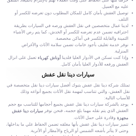
حرصاً منها على الحفاظ على وقت العملاء نهتم بالإلتزام بالميعاد المتفق
عليه مع العميل.
توصيل العفش بأمان كامل للمكان المطلوب دون تعرضه للكسر أو
التلف.
لدينا عمال متخصصين في نقل العفش ورصه في السيارات بطريقة
احترافيه تضمن عدم تعرضه للكسر أو الخدش، كما يتم رص الأشياء
الثمينة والقابلة للكسر في أماكن مخصصة.
نوفر خدمة تغليف بأجود خامات تضمن سلامة الأثاث والأغراض
المنزلية.
وإذا كنت تسكن في الأدوار العليا فلدينا
تعمل على انزال
أوناش كهرباء
العفش ورفعه للأدوار العليا بأمان كامل.
سيارات دينا نقل عفش
تمتلك شركة دينا نقل عفش بتبوك أفضل سيارات دينا نقل متخصصة في
نقل العفش، والتي تتناسب لمهمة نقل الأثاث بجميع أنواعه وذلك
للأسباب التالية:
يوجد بالشركة سيارات دينا نقل عفش بجميع أحجامها للتناسب مع حجم
العفش الذي يتم نقله مهما بلغ حجمه، فنحن نوفر
سيارات دينا عفش
وقادرة على حمل الأثاث.
مجهزة
تتميز سيارات دينا نقل عفش بأنها مغلقه تضمن الحفاظ علي ما بداخلها،
وحتى لا يتأثر بأشعه الشمس أو الرياح والأمطار أو الأتربة.