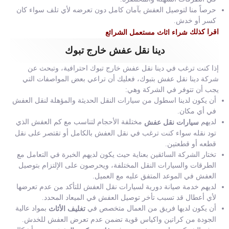
حرصاً منا لتوصيل العفش بآمان كامل دون تعرضه لأي تلف سواء كان
كسر أو خدش.
اقرا كذلك
شراء اثاث مستعمل الشرائع
دينا نقل عفش خارج تبوك
إذا كنت ترغب في دينا نقل عفش خارج تبوك احترافية، وتبحث عن
شركة دينا نقل عفش بتبوك، فعليك أن تراعي بعض المواصفات التي
يجب أن تتوفر في الشركة وهي:
أن يكون لدينا اسطول من سيارات النقل الحديثة والمؤهلة لنقل العفش
في أي مكان.
لديهم
مختلفة الأحجام لتناسب مع كم العفش الذي
سيارات نقل عفش
تود نقله سواء كنت ترغب في نقل العفش بالكامل أو تقتصر على نقل
قطعه أو قطعتين.
تختار الشركة السائقين بعناية حيث يكون لديهم الخبرة في التعامل مع
الطرقات والسيارات النقل المختلفة، ويحرصون على الإلتزام بتوصيل
العفش في الموعد المتفق عليه مع العميل.
لديهم خدمة صيانة دورية لسيارات نقل العفش للتأكد من عدم تعرضها
لأي أعطال قد تسبب تأخر توصيل العفش في الميعاد المحدد.
أن يكون لديها فريق من العمال متخصص في
بمواد عالية
تغليف الأثاث
الجودة من كراتين واكياس قوية تضمن عدم تعرض العفش للخدش.