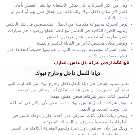
وهي من أكثر الشركات التي يمكن الاستعانة بها لنقل العفش بأمان
كامل لأي مكان داخل تبوك والمملكة دون إلحاق ضرر بهم أو كسر أو
خدش بالأثاث.
توفر الشركة مجموعة متكاملة من العمال المتخصصين في نقل العفش
ولديهم الخبرة الكافية في التعامل مع كافة القطع ورصها داخل سيارات
النقل بطريقة آمنه تضمن عدم تعرضهم للخدش.
وتوفير مكان مخصص للأغراض القابلة للكسر والثمينة.
تضم الشركة مجموعة من دينات التي تم تصميمها خصيصاً للحفاظ على
قطع العفش من الكسر.
تابع كذلك
ارخص شركة نقل عفش بالقطيف
ديانا للنقل داخل وخارج تبوك
تعتبر عملية الشحن في ديانا للنقل داخل وخارج تبوك من العمليات التي
تقلق أي شخص يود أن ينقل عفشه لمكان أخر ويخاف من تعرضه
للكسر، لذلك تعتبر
مهمة:
شركات شحن عفش
توفر شركة دينا نقل عفش بتبوك خدمة شحن لأي مكان في المملكة
في الوقت المحدد مع العميل.
وتوفر دينات لنقل الأثاث المنزلي على أحدث طراز مؤهلة للسير في
الطرقات الصعبة والمعروف بها المملكة السعودية.
وذلك من خلال سائقين ذوي خبرة ولديهم المعرفة الكاملة في السير
في الطرقات السهلة والمختصرة.