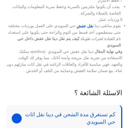
7.حفظ الأسرار
يجب أن يكونوا ملتزمين بالسرية وحفظ سرية المعلومات والبيانات
الخاصة بالعملاء والشركة.
8.ورديات عمل
يقوم سائقى دينا
حي السويدي على العمل بورديات مختلفة
نقل عفش
حتى يستطيعون أخذ قسط من النوم والراحة حتى يكونوا على استعداد
تام للقيادة لفترات طويلة.
كيف يتم نقل دينا نقل عفش داخل حي
السويدي
وفي نهاية المقال
دينا نقل عفش حي السويدي
speedway يمكنك
الاستفادة من تجربة نقل مريحة وآمنة أثاثك، مما يوفر لك الوقت
والجهد، فهي مناسبة للأفراد والعائلات الراغبة في نقل أثاث منازلهم دون
عناء، مع ضمان سلامة العفش وحمايته من التلف أو الخدش.
الاسئلة الشائعة ؟
كم تستغرق مدة الشحن في دينا نقل اثاث
حي السويدي