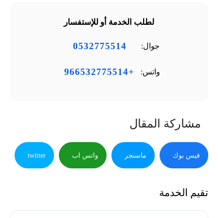
لطلب الخدمة أو للإستفسار
0532775514
جوال:
+966532775514
واتس:
مشاركة المقال
فيس بوك
ماسنجر
واتس اب
twitter
تقيم الخدمة