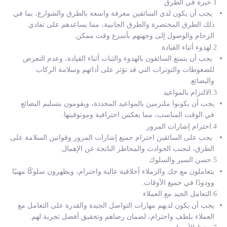
1.خبرة في الطرق
يجب أن يكون لدى السائقين معرفة واسعة بالطرق والشوارع، بما في
ذلك الطرق المختصرة والطرق الجانبية، مما يساعدهم على تفادي
الزحام والوصول إلى وجهتهم بأسرع وقت ممكن.
2.لهدوء أثناء القيادة
يجب أن يتمتع السائقون بالهدوء والثبات أثناء القيادة، وعدم التعرض
للضغوطات والتوترات التي قد تؤثر على أدائهم وسلامة الركاب
والبضائع.
3.الالتزام بالمواعيد
يجب أن يكونوا ملتزمين بالمواعيد المحددة، ويقومون بتسليم البضائع
في الوقت المناسب، مما يعكس احترافية وموثوقيتها.
4.احترام إشارات المرور
يجب على السائقين احترام جميع إشارات المرور وقوانين السلامة على
الطرق، لتجنب الحوادث والمخاطر الناتجة عن الإهمال.
5.حسن السير والسلوك
يتعاملون مع جك والزملاء أخلاقية عالية واحترام، ويظهرون سلوكًا مهنيًا
وودودًا في جميع الأوقات.
6.التعامل الجيد مع العملاء
يجب أن يكون لديهم مهارات التواصل الجيدة والقدرة على التعامل مع
العملاء بلطف واحترام، لضمان رضاهم وتحقيق أفضل تجربة لهم.