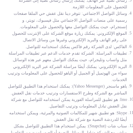
رسائل نصية عبر الهاتف: يمكنك إرسال رسائل نصية إلى الشركة
للحصول على المعلومات اللازمة.
وسائل التواصل الاجتماعي: تتوفر دينا نقل عفش حي الملقا صفحات
رسمية على منصات التواصل الاجتماعي مثل فيسبوك، تويتر، و
إنستجرام، حيث يمكنك التواصل معها والحصول على المعلومات.
الموقع الإلكتروني: يمكنك زيارة موقع الشركة على الإنترنت للحصول
على رقم الهاتف والبريد الإلكتروني وغيرها من وسائل الاتصال.
الفاكس: لدى الشركة رقم فاكس يمكنك استخدامه للتواصل.
تطبيقات المراسلة: الشركة تقدم خدمات الدعم عبر تطبيقات المراسلة
مثل واتساب وتليجرام، حيث يمكنك التواصل معهم عبر هذه الوسائل.
البريد الإلكتروني: يمكنك أيضًا مراسلة الشركة عبر البريد الإلكتروني
سواء من الهوتميل أو الجميل أو الياهو للحصول على المعلومات وترتيب
الخدمات.
ياهو ماسنجر (Yahoo Messenger): يمكنك استخدام هذا التطبيق للتواصل
المباشر مع الشركة وطرح الاستفسارات وترتيب خدمات نقل العفش.
Imo: هو تطبيق للمراسلة الفورية يمكن استخدامه للتواصل مع شركة
نقل العفش تبادل المعلومات وترتيب التفاصيل.
Skype: هو تطبيق شهير للمكالمات الصوتية والمرئية، ويمكن استخدامه
أيضًا للدردشة النصية مع شركة نقل العفش.
سناب شات (Snapchat): يمكن استخدام هذا التطبيق للتواصل بشكل
مباشر مع الشركة وتبادل الرسائل النصية أو الصور لمزيد من التفاصيل.