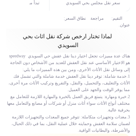
سعر نقل مجلس بحي السويدي
تبدأ من 180 ريال
التقيم:
مراجعة
نطاق السعر:
عنوان
.
لماذا تختار ارخص شركة نقل اثاث بحي
السويدي
هناك عدة مميزات تجعل اختيار
دينا نقل عفش حي السويدي
speedway
هو الاختيار الأساسي عند نقل العفش للعديد من الأشخاص دون الحاجة
إلى وسائل نقل الأثاث الأخرى، ومن بين هذه المميزات ما يلي:
1.خدمة شاملة: توفر دينا نقل العفش خدمة شاملة والتي تشمل فك
الأثاث والتغليف، والتحميل، والنقل، والتفريغ وتركيب الأثاث مرة أخرى،
مما يوفر الوقت والجهد على العميل.
2.خبرة ومهارة: يتمتع فريق العمل بالخبرة والمهارة اللازمة للتعامل مع
مختلف أنواع الأثاث سواء أثاث منزل أو شركات أو مصانع والتعامل معها
بحرفية عالية.
3.معدات وتجهيزات متكاملة: تتوفر جميع المعدات والتجهيزات اللازمة
لضمان سلامة العفش وحمايته خلال عملية النقل، بما في ذلك الحبال،
والأشرطة، والبطانيات الواقية.