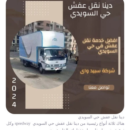
دينا نقل عفش حي السويدي
هناك ثلاثة أنواع رئيسية من
دينا نقل عفش حي السويدي
speedway وكل