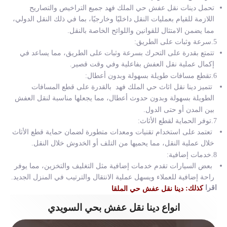
تحمل
دينات نقل عفش
حي الملك فهد
جميع التراخيص والتصاريح
اللازمة للقيام بعمليات النقل داخليًا وخارجيًا، بما في ذلك النقل الدولي،
مما يضمن الامتثال للقوانين واللوائح الخاصة بالنقل.
5.سرعة وثبات على الطريق:
تتمتع بقدرة على التحرك بسرعة وثبات على الطريق، مما يساعد في
إكمال عملية نقل العفش بفاعلية وفي وقت قصير.
6.تقطع مسافات طويلة بسهولة وبدون أعطال:
تتميز
دينا نقل اثاث
حي الملك فهد
بالقدرة على قطع المسافات
الطويلة بسهولة وبدون حدوث أعطال، مما يجعلها مناسبة لنقل العفش
بين المدن أو حتى الدول.
7.توفر الحماية لقطع الأثاث:
تعتمد على استخدام تقنيات ومعدات متطورة لضمان حماية قطع الأثاث
خلال عملية النقل، مما يحميها من التلف أو الخدوش خلال النقل.
8.خدمات إضافية:
بعض السيارات تقدم خدمات إضافية مثل التغليف والتخزين، مما يوفر
راحة إضافية للعملاء ويسهل عملية الانتقال والترتيب في المنزل الجديد.
اقرا
كذلك:
دينا نقل عفش حي الملقا
انواع دينا نقل عفش بحي السويدي