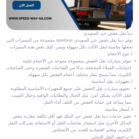
دينا نقل عفش حي السويدي
توفر
دينا نقل عفش حي السويدي
speedway مجموعة من المميزات التي
تجعلها مناسبة لنقل الأثاث بكل سهولة ويسر، إليك بعض هذه المميزات:
1.تنوع الأحجام:
تتوفر سيارات نقل العفش بمجموعة متنوعة من الأحجام لتلبية
احتياجات العملاء المختلفة، بدءًا من الشاحنات الصغيرة وحتى الشاحنات
الكبيرة، مما يسمح بنقل مختلف أحجام العفش بكل سهولة.
2.تجهيزات نقل أساسية
تحتوي سيارات نقل العفش على جميع التجهيزات الأساسية المطلوبة
لنقل الأثاث بشكل آمن، مثل الحبال والبطانيات الواقية وحبال التثبيت،
مما يساعد في حماية العفش من التلف أثناء النقل.
3.أسعار مناسبة:
تعتبر خدمات
دينا نقل عفش حي الملك فهد
أقل تكلفة مقارنة ببعض
البدائل الأخرى مثل استئجار شاحنات النقل أو الاستعانة بشركات النقل
الكبيرة، وتعتبر اقتصادية للعديد من الأشخاص.
4.تراخيص النقل الدولي: