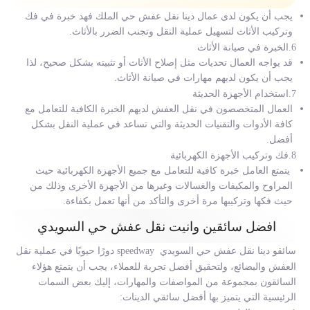
يجب أن يكون لدى عمال دينا نقل عفش حي الملك فهد خبرة في فك
وتركيب الأثاث لتسهيل عملية النقل وتجنب الضرر بالأثاث.
6.الخبرة في صيانة الأثاث
قد يواجه العمال تحديات مثل إصلاح الأثاث أو تثبيته بشكل صحيح، لذا
يجب أن يكون لديهم مهارات في صيانة الأثاث.
7.استخدام الأجهزة الحديثة
العمال المتخصصون في نقل العفش لديهم الخبرة الكافية للتعامل مع
كافة الأدوات والتقنيات الحديثة والتي تساعد في عملية النقل بشكل
أفضل.
8.فك وتركيب الأجهزة الكهربائية
يتمتع العامل خبرة كافية للتعامل مع جميع الأجهزة الكهربائية حيث
المراوح والمكيفات والغسالات وغيرها من الأجهزة الأخرى وذلك من
حيث فكها وتركيبها مرة أخرى والتأكد من أنها تعمل بكفاءة.
افضل سائقين وانيت نقل عفش حي السويدي
سائقو
دينا نقل عفش حي السويدي
speedway دورًا حيويًا في عملية نقل
العفش والبضائع، ولتحقيق أفضل تجربة للعملاء، يجب أن يتمتع هؤلاء
السائقون بمجموعة من المواصفات والمهارات، إليك بعض السمات
الرئيسية التي يتميز بها أفضل سائقي الدينات: