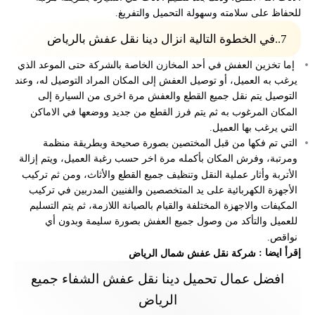
للحفاظ على سلامته وسهولة التحميل والتفريغ.
7..
في الخطوة التالية انزال دينا نقل عفش بالرياض
إما تخزين العفش في أحد المخازن الخاصة بالشركة حتى الموعد الذي
يرغب به العميل، أو توصيل العفش إلى المكان المراد التوصيل له، وعند
التوصيل يتم نقل جميع القطع والعفش مرة اخرى من السيارة إلى
المكان المرغوب به ثم يتم فرز القطع من جديد ووضعها في الاماكن
التي يرغب بها العميل.
التي تم فكها من قبل المختصين بصورة صحيحة وبطريقة منظمة
ومرتبة، وفرش المكان بأكمله مرة اخر حسب رغبة العميل، ويتم إزالة
الأتربة وأثار عملية النقل وتنظيف جميع القطع والأثاث، ومن ثم تركيب
الأجهزة الكهربائية على يد المتخصصين والفنيين المدربين في تركيب
المكيفات والاجهزة المختلفة والقيام بالصيانة اللازمة، ثم يتم التسليم
للعميل والتأكد من وصول جميع العفش بصورة سليمة وبدون أي
نواقص.
إقرأ ايضا :
شركة نقل عفش شمال الرياض
افضل عمال تحميل دينا نقل عفش الشفاء جميع
الرياض