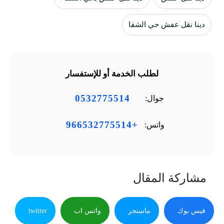
دينا نقل عفش حي الشفا
لطلب الخدمة أو للإستفسار
0532775514
جوال:
+966532775514
واتس:
مشاركة المقال
فيس بوك
ماسنجر
واتس اب
twitter