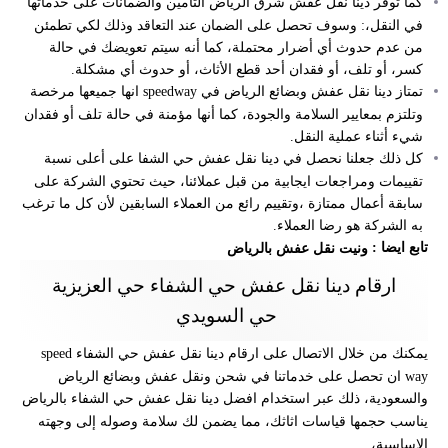
كما توفر دينا نقل عفش شرق الرياض التأمين والضمانات على خدماتها
في النقل،: وسوف تحصل على الضمان عند التعاقد وذلك لكي تطمئن
من عدم حدوث أي أضرار محتملة، كما أنه سيتم تعويضك في حالة
كسر، أو تلف، أو فقدان أحد قطع الأثاث، أو حدوث أي مشكلة.
تمتاز دينا نقل عفش وبضائع الرياض في speedway انها جميعها مرخصة
وتلتزم بمعايير السلامة والجودة، كما أنها مؤمنة في حالة تلف أو فقدان
شيء أثناء عملية النقل.
كل ذلك جعلنا نحصل في دينا نقل عفش حي الشفا على أعلى نسبة
تقييمات ومراجعات ايجابية من قبل عملائنا، حيث تحتوي الشركة على
سابقة أعمال ممتازة ،وتقييم رائع من العملاء السابقين لأن كل ما ترغب
به الشركة هو رضا العملاء.
تابع ايضا :
ونيت نقل عفش بالرياض
ارقام
دينا نقل عفش حي الشفاء حي العزيزية
حي السويدي
يمكنك من خلال الاتصال على ارقام
دينا نقل عفش حي الشفاء speed
way ان تحصل على خدماتنا في شحن ونقل عفش وبضائع الرياض
والسعودية، ذلك عبر استخدام افضل دينا نقل عفش حي الشفاء بالرياض
يناسب حجمها قياسات اثاثك، مما يضمن لك سلامة وصوله إلى وجهته
الاساسية،