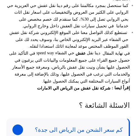
كما ستحصل بمجرد مكالمتنا على رقم دينا نقل عفش حي العزيزية حي
الروابي على الكثير من العروض والتخفيضات على اسعار نقل اثاث
بحي الروابي تصل إلى 30%، كما سنقدم لك خصم مخصص على
خدماتنا في تحميل سيارات نقل العفش داخل وخارج الروابي.
تستطيع كذلك التواصل معنا على الموقع الإلكتروني شركة نقل عفش
حي الشفاء عبر البريد الإلكتروني الخاص بنا، وسوف يحدد لك على
الفور الموظف المختص موعد لمعاينة اثاثك استعدادا لنقله.
دينا نقل
حي الشفاء speed way
في نهاية المقال
في التأكيد على
عفش
حصول جميع القراء على جميع المعلومات والبيانات التي يرغبون في
الحصول عليها بشأن ونيت نقل عفش بالرياض، ومعرفة جميع الأسعار
والخدمات التي ترغب في الحصول عليها، وذلك بالإضافة إلى معرفة
أنواع السيارات المختلفة التي يمكنك الحصول عليها.
إقرأ ايضا :
شركة نقل عفش من الرياض الي الامارات
الاسئلة الشائعة ؟
كم سعر الشحن من الرياض الى جدة؟