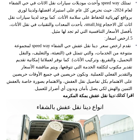
تمتلك speed way وأحدث موديلات
سيارات نقل الاثاث في حي الشفاء
لعام 2024، حيث نحرص كل عام على استيراد افضلها،ولدينا لوري
بروافع كهربائية للحفاظ على سلامة الأثاث. كما يوجد لدينا سيارات نقل
اثاث كل الاحجام small,big، بأحدث المعدات والتقنيات في نقل الأثاث،
بأفضل الأسعار التنافسية التي لم تجد لها مثيل.
5.ارخص اسعار:
نقدم ارخص سعر
دينا نقل عفش حي الشفاء
speed way لمجموعة
متنوعة من الخدمات، والتي تتمثل في (التعبئة، والتغليف، والنقل
التحميل، والتفريغ، وتركيب الأثاث). كما نوفر لعملائنا إمكانية تقديم
تقدير مكتوب لتكلفة الخدمة التي تتوقعها، ويتم مناقشة الأسعار
والتقدير الفعلي للعملية. ونكون حريصين في جميع الأوقات حريصين
على الاهتمام بكل تفاصيل نقل العفش، والاهتمام بصورة خاصة بالعفش
الثمين والهش لكي يصل بأمان وبدون أي أضرار للعميل.
اقرا كذلك:
دينا نقل عفش بمكة المكرمه
انواع دينا نقل عفش بالشفاء