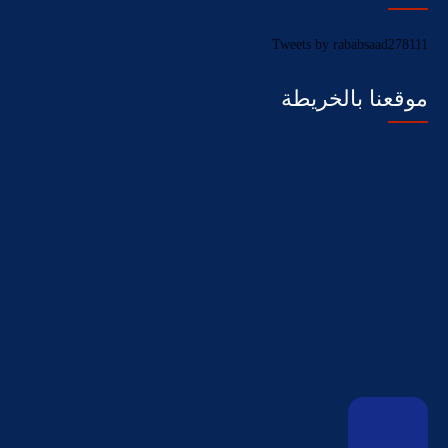
Tweets by rababsaad278111
موقعنا بالخريطة