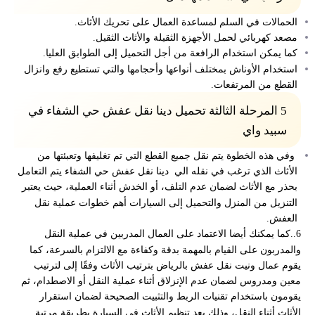
الحمالات في السلم لمساعدة العمال على تحريك الأثاث.
مصعد كهربائي لحمل الأجهزة الثقيلة والأثاث الثقيل.
كما يمكن استخدام الرافعة من أجل التحميل إلى الطوابق العليا.
استخدام الأوناش بمختلف أنواعها وأحجامها والتي تستطيع رفع وانزال
القطع من المرتفعات.
5
المرحلة الثالثة تحميل دينا نقل عفش حي الشفاء في
سبيد واي
وفي هذه الخطوة يتم نقل جميع القطع التي تم تغليفها وتعبئتها من
الأثاث الذي ترغب في نقله الي دينا نقل عفش حي الشفاء يتم التعامل
بحذر مع الأثاث لضمان عدم التلف، أو الخدش أثناء العملية، حيث يعتبر
التنزيل من المنزل والتحميل إلى السيارات أهم خطوات عملية نقل
العفش.
6..كما يمكنك أيضا الاعتماد على العمال المدربين في عملية النقل
والمدربون على القيام بالمهمة بدقة وكفاءة مع الالتزام بالسرعة، كما
يقوم عمال ونيت نقل عفش بالرياض بترتيب الأثاث وفقًا إلى لترتيب
معين ومدروس لضمان عدم الإنزلاق أثناء عملية النقل أو الاصطدام، ثم
يقومون باستخدام تقنيات الربط والتثبيت الصحيحة لضمان استقرار
الأثاث أثناء النقل، وذلك بعد تنظيم الأثاث في السيارة بطريقة مرتبة