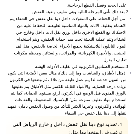
على الحجم وفصل القطع الزجاجية.
2.بعد ذلك تأتي المرحلة التالية وهي تغليف وتعبئة العفش
من أجل الحفاظ على المنقولات داخل
دينا نقل عفش حي الشفاء
يتم
الاهتمام بتغليف الاثاث بالمواد المناسبة لطبيعته، للحفاظ عليه من
الاحتكاك مع
القطع الاخرى داخل لوري نقل اثاث داخل وخارج حي
الشفاء،وتتم عملية التعبئة تحت مبدأ حماية العفش، ويتم استخدام
المواد النايلون البلاستيكية لجميع الأجزاء الخاصة بالعفش، مثل لف
الخشب، والأجهزة الكهربائية، والمراتب، والستائر، ومعظم مكونات
تغليف المنزل.
3.تستخدم الصناديق الكرتونية في تغليف الأدوات الهشة
(مثل الأطباق، والشاشات وما إلى ذلك)، هناك بعض الأمتعة التي يكون
من السهل خدشه لذا يتم عمل طبقة من غلاف ثم وضعها في الكرتون
لزيادة درجة الحماية، والأشياء القابلة للكسر مثل الأطباق يتم تغليفها
بالورق المقوى قبل الوضع في الكرتون لرفع مستوى الحماية، كما يتم
استخدام مواد تغليف متنوعة مثل؛ البلاستيك المضغوط، والفقاعات
الهوائية، والكرتون، وغيرها الكثير للتأكد من وصول العفش بأمان، تمهيد
لنقلها إلى دينا نقل عفش حي الشفاء
4.
تحديد نوع دينا نقل عفش داخل و خارج الرياض التي
ترغب في استخدامها مثل؛