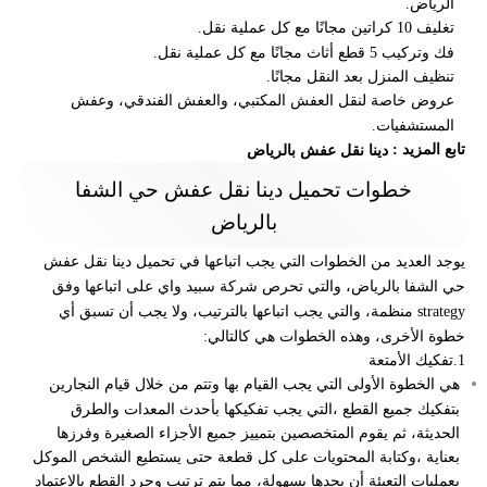
الرياض.
تغليف 10 كراتين مجانًا مع كل عملية نقل.
فك وتركيب 5 قطع أثاث مجانًا مع كل عملية نقل.
تنظيف المنزل بعد النقل مجانًا.
عروض خاصة لنقل العفش المكتبي، والعفش الفندقي، وعفش
المستشفيات.
تابع المزيد :
دينا نقل عفش بالرياض
خطوات تحميل دينا نقل عفش حي الشفا
بالرياض
يوجد العديد من الخطوات التي يجب اتباعها في
تحميل دينا نقل عفش
حي الشفا بالرياض،
والتي تحرص شركة سبيد واي على اتباعها وفق
strategy منظمة، والتي يجب اتباعها بالترتيب، ولا يجب أن تسبق أي
خطوة الأخرى، وهذه الخطوات هي كالتالي:
1.تفكيك الأمتعة
هي الخطوة الأولى التي يجب القيام بها وتتم من خلال قيام النجارين
بتفكيك جميع القطع ،التي يجب تفكيكها بأحدث المعدات والطرق
الحديثة، ثم يقوم المتخصصين بتمييز جميع الأجزاء الصغيرة وفرزها
بعناية ،وكتابة المحتويات على كل قطعة حتى يستطيع الشخص الموكل
بعمليات التعبئة أن يجدها بسهولة، مما يتم ترتيب وجرد القطع بالاعتماد