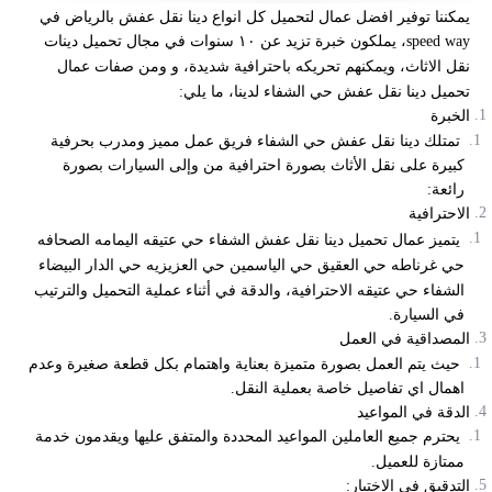
يمكننا توفير افضل
عمال لتحميل كل انواع دينا نقل عفش
بالرياض في
speed way، يملكون خبرة تزيد عن ١٠ سنوات في مجال تحميل دينات
نقل الاثاث، ويمكنهم تحريكه باحترافية شديدة، و ومن صفات عمال
تحميل
دينا نقل عفش حي الشفاء لدينا، ما يلي:
الخبرة
تمتلك دينا نقل عفش حي الشفاء فريق عمل مميز ومدرب بحرفية
كبيرة على نقل الأثاث بصورة احترافية من وإلى السيارات بصورة
رائعة:
الاحترافية
يتميز عمال تحميل
دينا نقل عفش الشفاء حي عتيقه اليمامه الصحافه
حي غرناطه حي العقيق حي الياسمين حي العزيزيه حي الدار البيضاء
الشفاء حي عتيقه
الاحترافية، والدقة في أثناء عملية التحميل والترتيب
في السيارة.
المصداقية في العمل
حيث يتم العمل بصورة متميزة بعناية واهتمام بكل قطعة صغيرة وعدم
اهمال اي تفاصيل خاصة بعملية النقل.
الدقة في المواعيد
يحترم جميع العاملين المواعيد المحددة والمتفق عليها ويقدمون خدمة
ممتازة للعميل.
التدقيق في الاختيار: