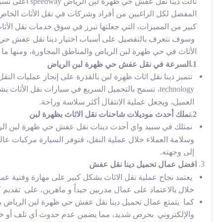
نالت
دينا نقل عفش حي ظهرة لبن الرياض speedway
المفضل لكل الراغبين من أفراد وشركات في نقل الأثاث الخا
كبير من المميزات، التي جعلتها تبرز في سوق خدمات نقل الأثاث
وسوف نتعرف بالتفصيل على أسباب اختيار
دينا نقل عفش حي ظهرة
الأثاث في حي ظهرة لبن الرياض والمناطق المجاورة، ومنها ما ي
1.السرعة في نقل عفش حي ظهرة لبن الرياض
تتميز
دينا نقل اثاث ظهرة
لبن بالقدرة على إنجاز عمليات الن
technology، تسمح بالتحميل السريع في سيارات نقل الأث
العميل، ويجعل عملية الانتقال أكثر سلاسة وراحة.
2.نملك أحدث موديلات شاحنات نقل الاثاث بظهرة لبن
نمتلك في سبيد واي أحدث
دينات نقل عفش حي ظهرة لبن الر
وسلامة العملاء خلال عملية النقل، فتوفر السيارة مركبات عالي
إلى وجهته.
افضل عمال تحميل دينا نقل عفش
يعتمد نجاح عملية نقل الاثاث بشكل كبير على مهارة وفنية عم
خلال بالاعتماد على عمال مدربين جيداً و ماهرين، على تقديم 
كما يتمتع عمال تحميل دينا نقل عفش حي ظهرة لبن الرياض
با
والإلكتروني بحرص شديد، مما يضمن عدم حدوث أي تلف أو خسائ