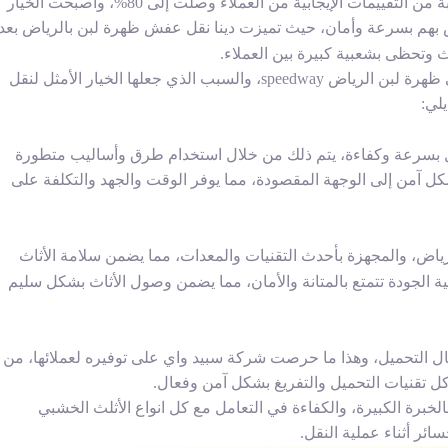
أعلى نسبة من التقييمات الإيجابية من العملاء وصلت إلى 80%، واصبحت الخيار
ص بهم بسرعة وأمان، حيث تميزت
دينا نقل عفش ظهرة لبن بالرياض
بعد
 وتحظى بشعبية كبيرة بين العملاء.
 لبن الرياض speedway،
والسبب الذي جعلها الخيار الأمثل لنقل
لي:
قل بسرعة وكفاءة، يتم ذلك من خلال استخدام طرق وأساليب متطورة
اث بشكل آمن إلى الوجهة المقصودة، مما يوفر الوقت والجهد والتكلفة على
ياض، و
المجهزة بأحدث التقنيات والمعدات، مما يضمن سلامة الأثاث
ة الجودة تتمتع بالمتانة والأمان، مما يضمن وصول الأثاث بشكل سليم
ال التحميل، وهذا ما حرصت شركة سبيد واي على توفيره لعملائها، من
كل تقنيات التحميل والتفريغ بشكل آمن وفعال.
لخبرة الكبيرة، والكفاءة في التعامل مع كل انواع الأثلث الخشبي
ر أثناء عملية النقل.