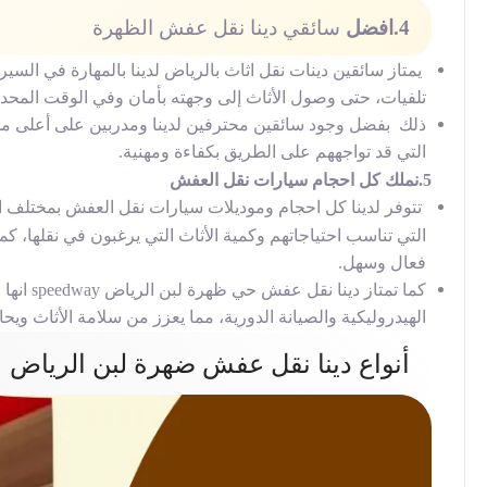
4.
افضل
سائقي دينا نقل عفش الظهرة
يمتاز
سائقين دينات نقل اثاث بالرياض
لدينا بالمهارة في السي
تلفيات، حتى وصول الأثاث إلى وجهته بأمان وفي الوقت المحدد
ذلك بفضل وجود سائقين محترفين لدينا ومدربين على أعلى مستو
التي قد تواجههم على الطريق بكفاءة ومهنية.
5.نملك كل احجام سيارات نقل العفش
تتوفر لدينا كل احجام وموديلات سيارات نقل العفش بمختلف الم
التي تناسب احتياجاتهم وكمية الأثاث التي يرغبون في نقلها، 
فعال وسهل.
كما تمتاز
دينا نقل عفش حي ظهرة لبن الرياض speedway
انها
الهيدروليكية والصيانة الدورية، مما يعزز من سلامة الأثاث ويح
أنواع دينا نقل عفش ضهرة لبن الرياض