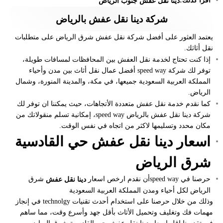
اقرا كذلك:
دينا نقل عفش جنوب الرياض
شركة دينا نقل عفش بالرياض
يعتمد العثور على أفضل شركة نقل عفش شرق الرياض على متطلبات
نقل أثاثك.
إذا كنت تحتاج لخدمة نقل العفش بين المحافظات لمسافات طويلة،
توفر لك شركة speed way أفضل عمال نقل أثاث بين مدن وأحياء
المملكة العربية السعودية جميعها، في مكة، والمدينة المنورة، وشمال
الرياض.
كما نقدم خدمة نقل عفش متعددة الأتجاهات، حيث يمكننا ان توفر لك
شركة دينا نقل عفش بالرياض speed way، إمكانية تسلم منقولاتك من
مكان محدد وتسليمها لاكثر من اتجاه في نفس الوقت.
اسعار دينا نقل عفش حي القادسية
شرق الرياض
حرصنا في speed wayأن نقدم ارخص اسعار
شرق
دينا نقل عفش
الرياض لكل أحياء ومدن المملكة العربية السعودية
وذلك من خلال حرصنا على استخدام أحدث تقنيات technolgy في إنجاز
مهمات فك وتغليف وتحميل الأثاث بأقل جهد وأسرع وقت، مما ساهم