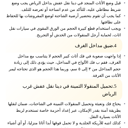
قبل وضع الأثاث المنجد في دينا نقل عفش بداخل الرياض يجب وضع
شريط مطاطي عليه، للتأكد من عدم اتساخة أو تعرضه للتلف.
كما يجب أن تقوم بتحضير أرضية الشاحنة لوضع المفروشات بها للحفاظ
على نظافتها.
ويجب استخدام قطع كبيرة الحجم من الورق المقوى في سيارات نقل
اثاث، لحماية أرجل المنقولات من الخدش أو التجريح.
4.ضيق مداخل الغرف
إذا واجهت صعوبة في فك أثاث كبير الحجم لا يتناسب مع مداخل
الغرف، فقم ب فك الألواح في المداخل،
حيث يؤدى ذلك إلى زيادة
حجم المداخل من ٣ إلى ٥ سم، وربما هذا الحجم هو الذى تحتاجه ليمر
الأثاث من الغرفة.
5.تحميل المنقولا الثمينة في دينا نقل عفش غرب
الرياض
يحتاج فك وتعبئة وتحميل المنقولات الثمينة في الشاحنات، ضمان لنقلها
بطريقة آمنة بقدر الإمكان، عبر إعداد أحزمة خاصة تستخدم لربط
الأثاث بسيارة النقل.
كذلك انتبه للأريكة الجلدية و لا تحمل فوقها أبدا أثاثا منزليا، أو أي أشياء