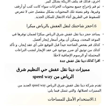
أخري، فذلك قد يتلف الأريكة بشكل كبير.
ثم قم بإخراج جميع محتويات الخزانات سواء كانت كتب أو أرفف
وغيرها، وقم بتعبئة تلك المحتويات بشكل منفصل حتى لا تتعرض
للسقوط في الطريق أثناء الانتقال للمكان الجديد.
6.احجز شاحنتك لنقل العفش بالرياض مبكرا
يساعد حجز دينا نقل عفش شرق الرياض مبكرًا لضمان توفرها في
الموعد المحدد، ويمكن أن يوفر أسعار إيجار أفضل.
كذلك قم بفحص الشاحنة جيداً قبل التوقيع على أي عقد إيجار، و تأكد
كذلك من توثيق أي ضرر موجود في عقد الإيجار لتجنب النزاعات
المحتملة أو الرسوم الإضافية لاحقًا.
اقرا كذلك:
دينا نقل عفش جدة
مميزات دينا نقل عفش حي النظيم شرق
الرياض من speed way
تقدم شركة دينا نقل عفش شرق الرياض speed way العديد من
المميزات لعملائها، والتي تتمثل فيما يلي:
1.الاستخدام الأمثل للمساحات