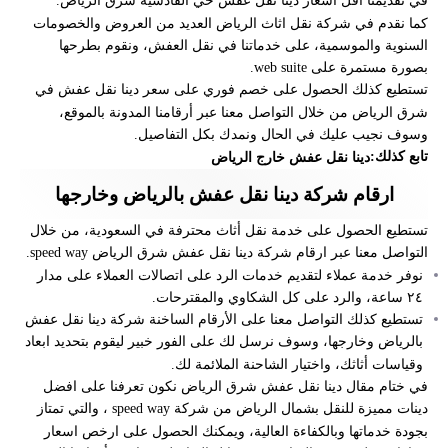
في تقديمنا اقل اسعار دينا نقل عفش حي القادسية شرق الرياض.
كما نقدم في شركة نقل اثاث الرياض العديد من العروض والخصومات
السنوية والموسمية، على خدماتنا في نقل العفش، ونقوم بطرحها
بصورة مستمرة على web suite.
تستطيع كذلك الحصول على خصم فوري على سعر دينا نقل عفش في
شرق الرياض من خلال التواصل معنا عبر أرقامنا المدونة بالموقع،
وسوف نجيب عليك في الحال ونمدك بكل التفاصيل.
تابع كذلك:
دينا نقل عفش خارج الرياض
ارقام شركة دينا نقل عفش بالرياض وخارجها
تستطيع الحصول على خدمة نقل أثاث محترفة في السعودية، من خلال
التواصل معنا عبر ارقام شركة دينا نقل عفش شرق الرياض speed way.
نوفر خدمة عملاء لتقديم خدمات الرد على اتصالات العملاء على مدار
٢٤ ساعة، والرد على كل الشكاوي والمقترحات.
تستطيع كذلك التواصل معنا على الأرقام الساخنة شركة دينا نقل عفش
بالرياض وخارجها، وسوف نرسل لك على الفور خبير ليقوم بتحديد ابعاد
وقياسات أثاثك، واختيار الشاحنة الملائمة لك.
في ختام مقال دينا نقل عفش شرق الرياض نكون تعرفنا على افضل
دينات مميزة للنقل بشمال الرياض من شركة speed way ، والتي تمتاز
بجودة خدماتها وبالكفاءة العالية، ويمكنك الحصول على ارخص اسعار