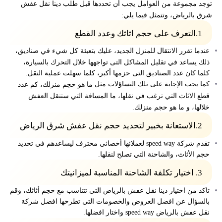
توجد مجموعة من العوامل يجب أن تحددها قبل طلب دينا نقل عفش
شرق بالرياض، وتتمثل فيما يلي:
1.التعرف على حجم اثاثك وعدد القطع
عندما تقرر الانتقال للمنزل الجديد، عليك بتعبئة كل شيء في صناديق،
ذلك يساعد في تقليل المشاكل التى تواجهها خلال التحرك بالسيارة،
كلما كان عدد الصناديق التى حزمها أكبر، كلما سهلت عملية النقل.
كما يجب الإجابة على تلك التساؤلات مثل
ما هو حجم منزلك،
كم عدد
قطع الاثاث التي ترغب في نقلها،
ما المسافة التي ستنقل العفش
خلالها، و
ما هو حجم منزلك.
2.الاستعانة بخبير لتحديد حجم نقل عفش شرق الرياض
تقدم شركة speed way لعملائها أخصائي محترف ليساعدهم في تحديد
حجم الأثاث، والشاحنة التي تصلح لنقلها.
3. اختيار تكلفة الشاحنة المناسبة لميزانيتك
تاكد من اختيار دينا نقل عفش بالرياض التي تتناسب مع حجم أثاثك، وقم
بالسؤال عن افضل العروض والخصومات التي تطرحها افضل شركة
نقل عفش بالرياض speed way واختار افضلها.