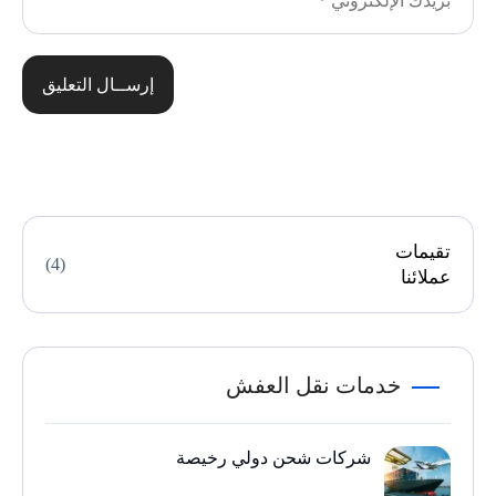
إرســال التعليق
تقيمات
(4)
عملائنا
خدمات نقل العفش
شركات شحن دولي رخيصة