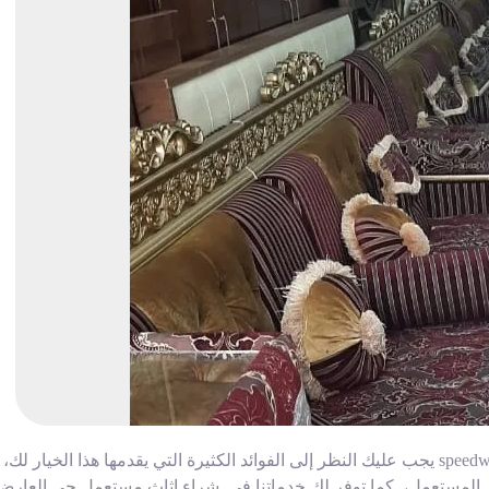
عند التفكير في شراء اثاث مستعمل حي العارض من شركة speedway يجب عليك النظر إلى الفوائد الكثيرة التي يقدمها هذا الخيار لك،
ثاثك المستعمل، كما توفر لك خدماتنا في شراء اثاث مستعمل حي العارض