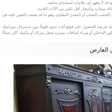
قد لا يظهر أي علامات استخدام سابقة.
 ممتازة وبأسعار أقل بكثير من الأثاث الجديد.
الخشب الصلب أو المعدن المقاوم، وهو ما قد يصعب العثور عليه في
حك فرصة للحصول على قطع أثاث تدوم طويلًا دون استنزاف ميزانيتك.
كور الداخلي أو شراء إضافات مميزة تجعل منزلك أو مكتبك أكثر جمالًا.
العارض