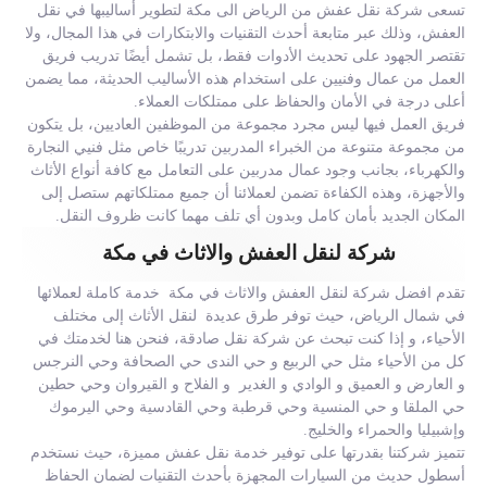
تسعى شركة نقل عفش من الرياض الى مكة لتطوير أساليبها في نقل
العفش، وذلك عبر متابعة أحدث التقنيات والابتكارات في هذا المجال، ولا
تقتصر الجهود على تحديث الأدوات فقط، بل تشمل أيضًا تدريب فريق
العمل من عمال وفنيين على استخدام هذه الأساليب الحديثة، مما يضمن
أعلى درجة في الأمان والحفاظ على ممتلكات العملاء.
فريق العمل فيها ليس مجرد مجموعة من الموظفين العاديين، بل يتكون
من مجموعة متنوعة من الخبراء المدربين تدريبًا خاص مثل فنيي النجارة
والكهرباء، بجانب وجود عمال مدربين على التعامل مع كافة أنواع الأثاث
والأجهزة، وهذه الكفاءة تضمن لعملائنا أن جميع ممتلكاتهم ستصل إلى
المكان الجديد بأمان كامل وبدون أي تلف مهما كانت ظروف النقل.
شركة لنقل العفش والاثاث في مكة
تقدم افضل شركة لنقل العفش والاثاث في مكة خدمة كاملة لعملائها
في شمال الرياض، حيث توفر طرق عديدة لنقل الأثاث إلى مختلف
الأحياء، و إذا كنت تبحث عن شركة نقل صادقة، فنحن هنا لخدمتك في
كل من الأحياء مثل حي الربيع و حي الندى حي الصحافة وحي النرجس
و العارض و العميق و الوادي و الغدير و الفلاح و القيروان وحي حطين
حي الملقا و حي المنسية وحي قرطبة وحي القادسية وحي اليرموك
وإشبيليا والحمراء والخليج.
تتميز شركتنا بقدرتها على توفير خدمة نقل عفش مميزة، حيث نستخدم
أسطول حديث من السيارات المجهزة بأحدث التقنيات لضمان الحفاظ