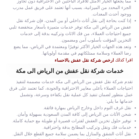
مما يجعلها الخيار الأمثل للأفراد الباحثين عن الاحترافية دون تجاوز
الجزء المحدد من الميزانية، بسبب أنها تعتمد على فريق عمل مدرب
ووجود أحدث المعدات.
إذا كنت بحاجة إلى نقل أثاث داخلي أو بين المدن، فإن شركة نقل
عفش من الرياض الى مكة توفر خدمات متميزة بأسعار منخفضة تلبي
جميع احتياجات العملاء، من فك الاثاث وتركيبه بدقة إلى خدمات
التخزين المؤقت بأسلوب آمن ومضمون.
وتعد هذه الجهات الخيار الأكثر توفيرًا ومعتمدة في الرياض، مما يضع
رضا العملاء وسلامة ممتلكاتهم في مقدمة أولوياتها.
اقرا كذلك
ارخص شركة نقل عفش بالاحساء
خدمات شركة نقل عفش من الرياض الى مكة
تقدم شركة نقل عفش من الرياض الى مكة خدمات مصممة لتنفيذ
احتياجات العملاء بأعلى معايير الاحترافية والجودة، كما تعتمد على فرق
عمل متطور لضمان تنفيذ كل عملية نقل بكفاءة وسرعة، وتشمل
خدماتها ما يلي:
نقل غرف النوم داخل وخارج الرياض بمهارة فائقة.
شحن الأثاث من الرياض إلى كافة المدن السعودية بسهولة وأمان.
توفير حلول تخزين العفش لفترات قصيرة أو طويلة مع حماية كاملة.
خدمات فك ونقل وتركيب المطابخ بدقة واحترافية.
نقل أثاث الشقق والمنازل بما يضمن سلامة جميع القطع خلال النقل.