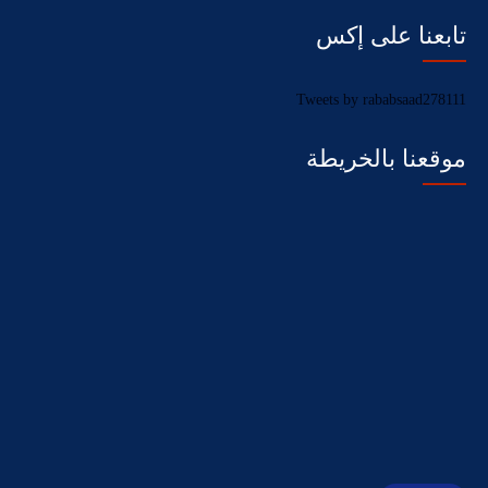
تابعنا على إكس
Tweets by rababsaad278111
موقعنا بالخريطة