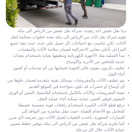
دينا نقل عفش احد رفيدة، شركة نقل عفش من الرياض الى مكة
تقوم شركة نقل اثاث من الرياض الى مكه بعدة خطوات محكمة لنقل
الاثاث، لكي تتناسب مع احتياجات كل عميل على حدة، حيث تنفذ جميع
المراحل بأعلى معايير الاحترافية لضمان سلامة الأثاث والمقتنيات.
تبدأ العملية بفك الأجهزة الكهربائية وتنظيفها بعناية باستخدام معدات
حديثة للتخلص من الأتربة والأوساخ.
تغليف بكرتون مقوى عالي الجودة لحمايتها من أي صدمات أو كسور
أثناء النقل.
يتم تنظيف الأثاث والمفروشات بوسائل تقنية متقدمة لضمان خلوها من
أي أوساخ أو حشرات قد تكون متواجدة في الموقع القديم.
تعبئة المفروشات والأثاث بالكامل باستخدام البلاستيك المتين أو الورق
المقوى لتوفير أقصى حماية ممكنة أثناء عملية النقل.
ترفع قطع الأثاث الكبيرة باستخدام رافعات قوية مصممة خصيصًا
للتعامل مع الأحجام الثقيلة، حيث تنقل مباشرة من النوافذ إلى
السيارات المجهزة، بأحدث التقنيات لحمل الأثاث دون تعرضه لأي ضرر.
كما تلتزم شركة نقل عفش من الرياض الى مكة بتوفير خطط تضمن
حماية الأثاث خلال كل مرحلة.