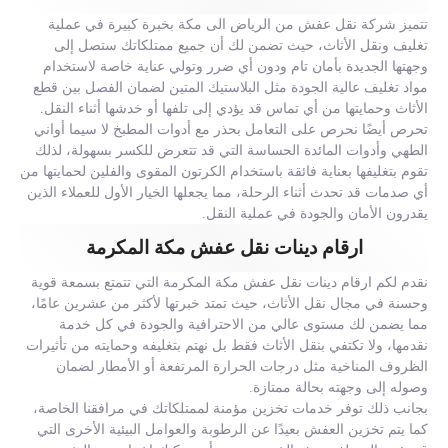
تتميز شركة نقل عفش من الرياض الى مكة بخبرة كبيرة في عملية
تغليف ونقل الأثاث، حيث تضمن لك أن جميع ممتلكاتك ستصل إلى
وجهتها الجديدة بأمان تام ودون أي ضرر وتولي عناية خاصة لاستخدام
مواد تغليف عالية الجودة مثل البلاستيك المتين لضمان الفصل بين قطع
الأثاث وحمايتها من أي تماس قد يؤدي إلى تلفها أو خدشها أثناء النقل.
تحرص أيضًا نحرص على التعامل بحذر مع أدوات المطبخ لا سيما أواني
الطهي وأدوات المائدة الحساسة التي قد تتعرض للكسر بسهولة، لذلك
تقوم بتغليفها بعناية فائقة باستخدام الكرتون المقوى والفلين لحمايتها من
أي صدمات قد تحدث أثناء الرحلة، مما يجعلها الخيار الأول للعملاء الذين
يقدرون الأمان والجودة في عملية النقل.
ارقام دينات نقل عفش مكة المكرمة
نقدم لكم ارقام دينات نقل عفش مكة المكرمة التي تتمتع بسمعة قوية
وحسنة في مجال نقل الأثاث، حيث تمتد خبرتها لأكثر من عشرين عامًا،
مما يضمن لك مستوى عالي من الاحترافية والجودة في كل خدمة
نقدمها، ولا تكتفي بنقل الأثاث فقط بل نهتم بتغليفه وحمايته من تأثيرات
الظروف المناخية مثل درجات الحرارة المرتفعة أو الأمطار لضمان
وصوله إلى وجهته بحالة ممتازة.
بجانب ذلك توفر خدمات تخزين مؤمنة لممتلكاتك في مرافقنا الخاصة،
كما يتم تخزين العفش بعيدًا عن الرطوبة والعوامل البيئية الأخرى التي