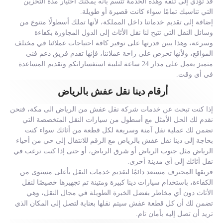
قد تؤدي إلى تلفه وهذه الخدمة تتسم بأنه يمكنك اختيار مدة التخزين
التي تناسبك تمامًا سواء كانت قصيرة أو طويلة.
إضافة إلى تقديم خدماتنا داخل المملكة، لأنها تملك أسطولًا متنوع من
وسائل النقل التي تتيح لنا نقل الأثاث إلى الدول المجاورة بكفاءة
وسرعة، وهذا يبين قدرتها على توفير كافة احتياجات عملائنا في مختلف
المواقع، ولأنها تحرص على راحة عملائنا، فإنها تقدم فريق دعم فني
متميز يعمل على مدار 24 ساعة لتلبية استفساراتكم وتقديم المساعدة
في أي وقت.
أرقام دينا نقل عفش بالرياض
إذا كنت تبحث عن خدمات شركة نقل عفش من الرياض الى مكة، فنحن
نقدم لك الحل الأمثل مع أسطول من سيارات النقل المتخصصة التي
تضمن لك عملية نقل آمنة وسريعة لكل قطعة من أثاثك سواء كنت
بحاجة إلى دينا نقل عفش بالرياض مع الرقم للانتقال إلى حي من أحياء
الرياض مثل جنوب الرياض أو شرق الرياض، أو حتى إذا كنت ترغب في
نقل أثاثك إلى أي مدينة أخرى.
فريقها المحترف مستعد دائمًا لتقديم خدمات النقل بأعلى مستوى من
الكفاءة، باستخدام سيارات دينا كبيرة ومتينة تم تجهيزها خصيصًا لنقل
الأثاث دون أي مخاطر بفضل الخبرة الطويلة في مجال النقل، وهي
تضمن لك أن كل قطعة عفش سيتم نقلها بعناية لتصل إلى المكان الذي
تريد أن تصل إليه بأمان تام.