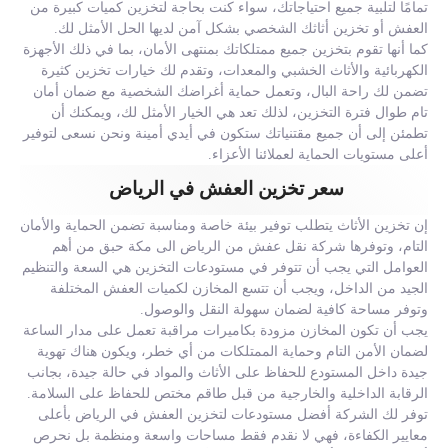
تمامًا لتلبية جميع احتياجاتك، سواء كنت بحاجة لتخزين كميات كبيرة من
العفش أو تخزين أثاثك الشخصي بشكل آمن لديها الحل الأمثل لك.
كما أنها تقوم بتخزين جميع ممتلكاتك بمنتهى الأمان، بما في ذلك الأجهزة
الكهربائية والأثاث الخشبي والمعدات، وتقدم لك خيارات تخزين كثيرة
تضمن لك راحة البال، وتعمل حماية أغراضك الشخصية مع ضمان أمان
تام طوال فترة التخزين، لذلك تعد هي الخيار الأمثل لك، ويمكنك أن
تطمئن إلى أن جميع مقتنياتك ستكون في أيدي أمينة ونحن نسعى لتوفير
أعلى مستويات الحماية لعملائنا الأعزاء.
سعر تخزين العفش في الرياض
إن تخزين الأثاث يتطلب توفير بيئة خاصة ومناسبة تضمن الحماية والأمان
التام، وتوفرها شركة نقل عفش من الرياض الى مكة حبق من أهم
العوامل التي يجب أن تتوفر في مستودعات التخزين هي السعة والتنظيم
الجيد من الداخل، ويجب أن تتسع المخازن لكميات العفش المختلفة
وتوفر مساحة كافية لضمان سهولة النقل والوصول.
يجب أن تكون المخازن مزودة بكاميرات مراقبة تعمل على مدار الساعة
لضمان الأمن التام وحماية الممتلكات من أي خطر، ويكون هناك تهوية
جيدة داخل المستودع للحفاظ على الأثاث والمواد في حالة جيدة، بجانب
الرقابة الداخلية والخارجية من قبل طاقم مختص للحفاظ على السلامة.
توفر لك الشركة أفضل مستودعات لتخزين العفش في الرياض بأعلى
معايير الكفاءة، فهي لا نقدم فقط مساحات واسعة ومنظمة بل نحرص