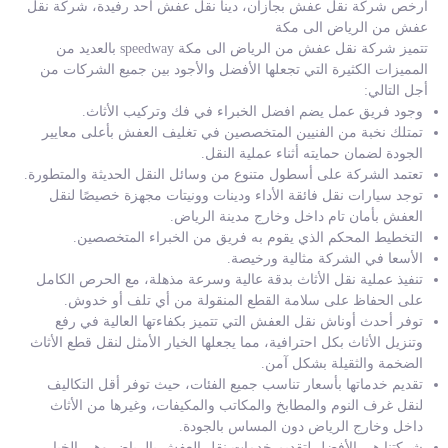
ارخص شركة نقل عفش بجازان، دينا نقل عفش احد رفيدة، شركة نقل
عفش من الرياض الى مكة
تتميز شركة نقل عفش من الرياض الى مكة speedway بالعديد من
المميزات الكثيرة التي تجعلها الأفضل والأجود بين جميع الشركات من
أجل التالي:
وجود فريق عمل يضم افضل الخبراء في فك وتركيب الأثاث.
تمتلك نخبة من الفنيين المتخصصين في تغليف العفش بأعلى معايير
الجودة لضمان حمايته أثناء عملية النقل.
تعتمد الشركة على أسطول متنوع من وسائل النقل الحديثة والمتطورة.
توجد سيارات نقل فائقة الأداء ودينات وونيتات مجهزة خصيصًا لنقل
العفش بأمان تام داخل وخارج مدينة الرياض.
التخطيط المحكم الذي يقوم به فريق من الخبراء المتخصصين.
الأسعا في الشركة مثالية ورخيصة.
تنفيذ عملية نقل الأثاث بدقة عالية وسرعة مذهلة، مع الحرص الكامل
على الحفاظ على سلامة القطع المنقولة من أي تلف أو خدوش.
توفر أحدث أوناش نقل العفش التي تتميز بكفاءتها العالية في رفع
وتنزيل الأثاث بكل احترافية، مما يجعلها الخيار الأمثل لنقل قطع الأثاث
الضخمة والثقيلة بشكل آمن.
تقديم خدماتها بأسعار تناسب جميع الفئات، حيث توفر أقل التكاليف
لنقل غرف النوم والمطابخ والمكاتب والمكيفات، وغيرها من الأثاث
داخل وخارج الرياض دون المساس بالجودة.
شركتنا هي الأفضل لتقديم خدمات نقل العفش بالرياض وهي الخيار