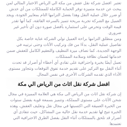
تعتبر افضل شركة نقل عفش من مكة الي الرياض الاختيار المثالي لمن
يبحث عن خدمة متميزة توفر الحماية الكاملة للممتلكات من أي خدش
أو ضرر خلال عملية النقل وهذا بفضل التزامها التام بمعايير الجودة، ويجد
العميل مع الشركة تجربة مريحة تتميز بالسرعة الفائقة، كما أنها تقدر
قيمة الوقت وتحرص على استثماره بأفضل صورة دون أي تأخير غير
ضروري.
ومن منطلق التزامها براحة العميل تولي الشركة عناية خاصة بكل
تفاصيل عملية النقل، بدءًا من فك وتركيب الأثاث وحتى ترتيبه في
الوجهة الجديدة، كما تضاف ميزة التنظيف والتعقيم الكامل للعفش ضمن
خدماتها لضمان نظافة وسلامة الممتلكات.
تعمل أيضًا بخبرة واحترافية على تفادي أي أخطاء أو أضرار قد تحدث
أثناء النقل مع التركيز على تقديم خدمة تفوق التوقعات وتتجاوز مستوى
الأداء الذي تقدمه الشركات الأخرى في نفس المجال.
افضل شركة نقل اثاث من الرياض الي مكة
إن شركة نقل اثاث من الرياض الى مكة هي العلامة المميزة في مجال
شحن الأثاث على مستوى المملكة، وتتميز بسمعة قوية بفضل سنوات
من الخبرة العميقة التي اكتسبتها في مجال نقل وتغليف العفش، وهذه
الخبرة تتيح لها تقديم خدمة نقل خالية من المشاكل، حيث تتفادى أي
أضرار قد تلحق بالممتلكات أثناء النقل بفضل الطرق الاحترافية التي
تعتمدها.