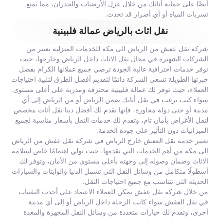
أيضًا على حماية أثاثك من خلال عزل الأرضيات والجدران، مما يمنع
تسربات المياه أو أي أضرار قد تحدث.
نقل اثاث بالرياض عمالة فلبينية
شركة نقل عفش من الرياض الى مكة للخدمات المنزلية تعتبر من
الشركات الشهيرة في مجال نقل الاثاث داخل الرياض وخارجها، حيث
توفر خدمات احترافية عالية الجودة ترضي جميع عملائها الكرام بفضل
خبرتها الطويلة تسعى الشركة دائمًا لتقديم أفضل الطرق لتلبية احتياجات
العملاء، حيث توفر لك عمالة فلبينية محترفة ومدربة على أعلى مستوى.
سواء كنت ترغب في نقل أثاثك ضمن الرياض أو من الرياض إلى أي
مدينة أو حتى دولة مجاورة، فإنها نقدم لك أفضل دينا نقل أثاث مخصص
لنقل الأغراض بأمان تام، وتقدم لك خدمات النقل بأسعار مناسبة لجميع
الميزانيات دون التأثير على جودة الخدمة.
تعتبر خدمة نقل العفش خارج الرياض في شركة نقل عفش من الرياض
الى مكة من أهم الخدمات التي تقدمها، حيث تولي اهتمامًا خاص لسلامة
الاثاث وضمان وصوله إلى وجهته بأعلى مستوى من الأمان، وتوفر لك
أسطولًا متكامل من وسائل النقل التي تشمل الدنيا والوايتات والسيارات
الحديثة التي تتناسب مع جميع احتياجات النقل.
من خلال شركة نقل عفش يمكن للعملاء الاعتماد على أحدث التقنيات
في نقل العفش سواء كانت الرحلة داخل الرياض أو إلى أي مدينة
أخرى، وتقدم لك خيارات متعددة من وسائل النقل المجهزة والمعدة