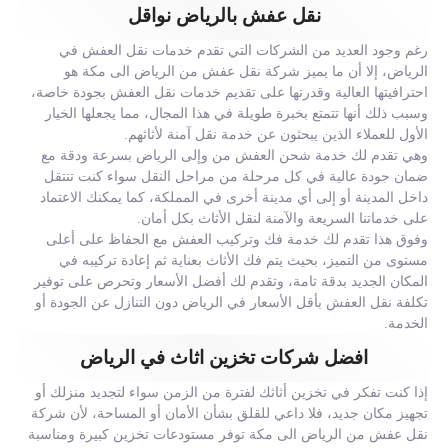
نقل عفش بالرياض نواقل
رغم وجود العديد من الشركات التي تقدم خدمات نقل العفش في
الرياض، إلا أن ما يميز شركة نقل عفش من الرياض الى مكة هو
احترافيتها العالية وقدرتها على تقديم خدمات نقل العفش بجودة خاصة،
وسبب ذلك أنها تتمتع بخبرة طويلة في هذا المجال، مما يجعلها الخيار
الأول للعملاء الذين يبحثون عن خدمة نقل آمنة لأثاثهم.
وهي تقدم لك خدمة شحن العفش من وإلى الرياض بسرعة ودقة مع
ضمان جودة عالية في كل مرحلة من مراحل النقل سواء كنت تنتقل
داخل المدينة أو إلى أي مدينة أخرى في المملكة، كما يمكنك الاعتماد
على خدماتنا السريعة والآمنة لنقل الأثاث بكل أمان.
وفوق هذا تقدم لك خدمة فك وتركيب العفش مع الحفاظ على أعلى
مستوى من التميز، بحيث يتم فك الأثاث بعناية ثم إعادة تركيبه في
المكان الجديد بدقة تامة، وتقدم لك أفضل الأسعار وتحرص على توفير
تكلفة نقل العفش بأقل الأسعار في الرياض دون التنازل عن الجودة أو
الخدمة.
افضل شركات تخزين اثاث في الرياض
إذا كنت تفكر في تخزين أثاثك لفترة من الزمن سواء لتجديد منزلك أو
تجهيز مكان جديد، فلا داعي للقلق بشأن الأمان أو المساحة، لأن شركة
نقل عفش من الرياض الى مكة توفر مستودعات تخزين كبيرة ومناسبة