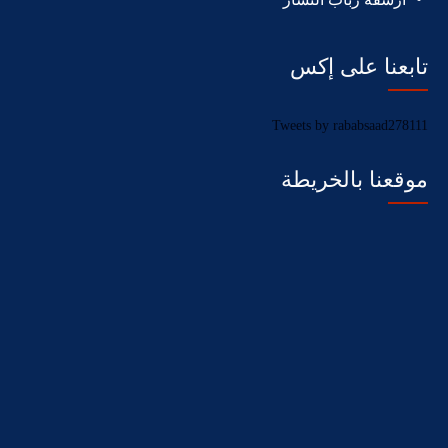
تابعنا على إكس
Tweets by rababsaad278111
موقعنا بالخريطة