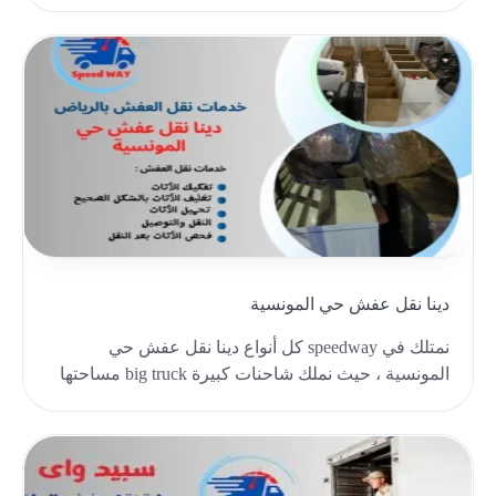
احترافي، ..
دينا نقل عفش حي المونسية
نمتلك في speedway كل أنواع دينا نقل عفش حي
المونسية ، حيث نملك شاحنات كبيرة big truck مساحتها
56 قدم..