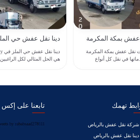
عفش بمكة المكرمة
دينا نقل عفش حي المل
ت نقل عفش بمكة المكرمة
دينا 
speed خدماتها في نقل كل أنواع
هي الحل المثالي لكل الراغبين
ممتلكاتهم لوجهات جديدة، مع ا
ابط تهمك
تابعنا على إكس
eets by rababsaad278111
شركة نقل عفش بالرياض
دينا نقل عفش بالرياض