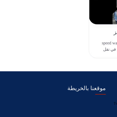
ز
نقل عفش حي الملز في speed way
 في نقل
ل..
موقعنا بالخريطة
Tw