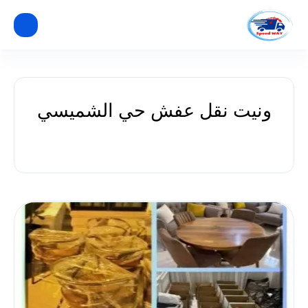
ونيت نقل عفش حي الشميسي