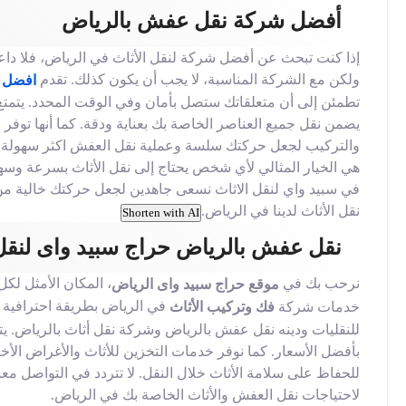
أفضل شركة نقل عفش بالرياض
إذا كنت تبحث عن أفضل شركة لنقل الأثاث في الرياض، فلا داعي ل
ولكن مع الشركة المناسبة، لا يجب أن يكون كذلك. تقدم
افضل ش
تطمئن إلى أن متعلقاتك ستصل بأمان وفي الوقت المحدد. يتمتع 
يضمن نقل جميع العناصر الخاصة بك بعناية ودقة. كما أنها توفر
والتركيب لجعل حركتك سلسة وعملية نقل العفش اكثر سهولة . 
هي الخيار المثالي لأي شخص يحتاج إلى نقل الأثاث بسرعة وسه
في سبيد واي لنقل الاثاث نسعى جاهدين لجعل حركتك خالية من ا
نقل الأثاث لدينا في الرياض.
Shorten with AI
نقل عفش بالرياض حراج سبيد واى لنقل 
نرحب بك في
، المكان الأمثل لك
موقع حراج سبيد واى الرياض
خدمات شركة
في الرياض بطريقة احترافية 
فك وتركيب الأثاث
للنقليات ودينه نقل عفش بالرياض وشركة نقل أثاث بالرياض. يتوف
بأفضل الأسعار. كما نوفر خدمات التخزين للأثاث والأغراض الأخ
للحفاظ على سلامة الأثاث خلال النقل. لا تتردد في التواصل مع
لاحتياجات نقل العفش والأثاث الخاصة بك في الرياض.