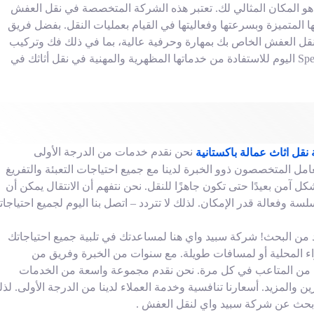
ذا كنت ترغب في نقل أثاثك في الرياض، فإن Speedway Haraj هو المكان المثالي لك. تعتبر هذه الشركة المتخصصة في نقل العفش
ا المتميزة وبسرعتها وفعاليتها في القيام بعمليات النقل. بفضل فريق
 نقل العفش الخاص بك بمهارة وحرفية عالية، بما في ذلك فك وتركيب
القطع وتغليفها وحفظها ونقلها بأمان. لذا، اتصل بSpeedway Haraj اليوم للاستفادة من خدماتها المظهرية والمهنية في نقل أثاثك في
نحن نقدم خدمات من الدرجة الأولى
نقل اثاث عمالة باكستانية
مل المتخصصون ذوو الخبرة لدينا مع جميع احتياجات التعبئة والتفريغ
كل آمن بعيدًا حتى تكون جاهزًا للنقل. نحن نتفهم أن الانتقال يمكن أن
 وفعالة قدر الإمكان. لذلك لا تتردد – اتصل بنا اليوم لجميع احتياجات
من البحث! شركة سبيد واي هنا لمساعدتك في تلبية جميع احتياجاتك
ء المحلية أو لمسافات طويلة. مع سنوات من الخبرة وفريق من
ية من المتاعب في كل مرة. نحن نقدم مجموعة واسعة من الخدمات
ن والمزيد. أسعارنا تنافسية وخدمة العملاء لدينا من الدرجة الأولى. لذ
فابحث عن شركة سبيد واي لنقل العفش .