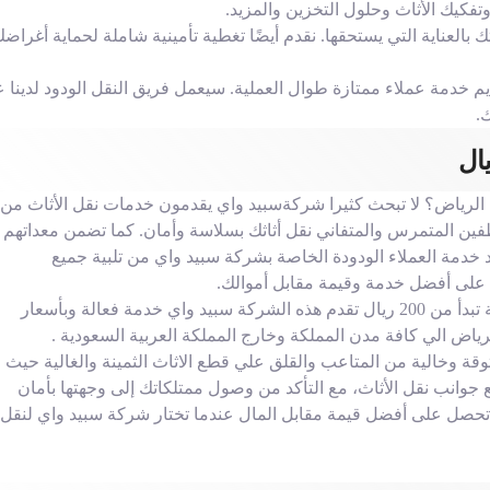
تفكيك الأثاث وحلول التخزين والمزيد.
بالعناية التي يستحقها. نقدم أيضًا تغطية تأمينية شاملة لحماية أغراض
ديم خدمة عملاء ممتازة طوال العملية. سيعمل فريق النقل الودود لدينا 
.
 الرياض؟ لا تبحث كثيرا شركةسبيد واي يقدمون خدمات نقل الأثاث من
 سيضمن لك فريق الموظفين المتمرس والمتفاني نقل أثاثك بسلاسة وأمان. كما تضمن معداتهم
كد خدمة العملاء الودودة الخاصة بشركة سبيد واي من تلبية جميع
هل تبحث عن ارخص شركة نقل اثاث بالرياض بي أسعار رخيصة تبدأ من 200 ريال تقدم هذه الشركة سبيد واي خدمة فعالة وبأسعار
اض الي كافة مدن المملكة وخارج المملكة العربية السعودية .
وقة وخالية من المتاعب والقلق علي قطع الاثاث الثمينة والغالية حيث 
ع جوانب نقل الأثاث، مع التأكد من وصول ممتلكاتك إلى وجهتها بأمان
يال، يمكنك التأكد من أنك تحصل على أفضل قيمة مقابل المال عندما تختار شركة سبيد واي لنقل