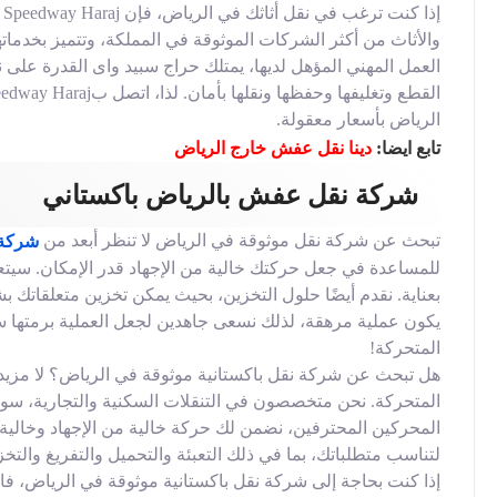
إ
والأثاث من أكثر الشركات الموثوقة في المملكة، وتتميز بخدماته
العمل المهني المؤهل لديها، يمتلك حراج سبيد واى القدرة على
الرياض بأسعار معقولة.
تابع ايضا:
دينا نقل عفش خارج الرياض
شركة نقل عفش بالرياض باكستاني
تبحث عن شركة نقل موثوقة في الرياض لا تنظر أبعد من
شركة 
للمساعدة في جعل حركتك خالية من الإجهاد قدر الإمكان. سيتعا
بعناية. نقدم أيضًا حلول التخزين، بحيث يمكن تخزين متعلقاتك بش
يكون عملية مرهقة، لذلك نسعى جاهدين لجعل العملية برمتها سلسة
المتحركة!
هل تبحث عن شركة نقل باكستانية موثوقة في الرياض؟ لا مزيد 
المتحركة. نحن متخصصون في التنقلات السكنية والتجارية، سوا
المحركين المحترفين، نضمن لك حركة خالية من الإجهاد وخال
لتناسب متطلباتك، بما في ذلك التعبئة والتحميل والتفريغ والتخزي
إذا كنت بحاجة إلى شركة نقل باكستانية موثوقة في الرياض، 