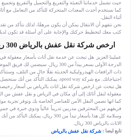
حيث تشمل خدماتنا التعبئة والتفريغ والتحميل والتفريغ وتجميع و
كما نستخدم أحدث المعدات المتحركة للتأكد من التعامل مع أثاثك 
أثناء النقل.
نحن نتفهم أن الانتقال يمكن أن يكون مرهقًا، لذلك نتأكد من تق
كثب معك لتخطيط حركتك والإجابة على أي أسئلة قد تكون لديك
ارخص شركة نقل عفش بالرياض 300 ريال
عملينا العزيز هل تبحث عن خدمة نقل أثاث بأسعار معقولة في
الدرجة الأولى بسعر يبدأ من 300 ريال.
ذات الرافعات الهيدروليكية الحديثة نقلًا خالٍ من التلف، وستتأ
احتياجاتك. مع شركة speed way، يمكنك التأكد من أنك ستحصل على أفضل خدمة وقيمة مقابل أموالك.
معقولة لنقل أثاثك إلى أي مكان في الرياض و نقل عفش من الري
كما انها تضمن النقل الآمن للعناصر الخاصة بك وتوفر تجربة موث
فريقهم من المحترفين مدربين تدريباً عالياً وذوي خبرة في جمي
وسلامة كل هذا بأسعار تبدأ من 300 ر
الاثاث بالرياض 300 ريال.
تابع ايضا :
شركة نقل عفش بالرياض