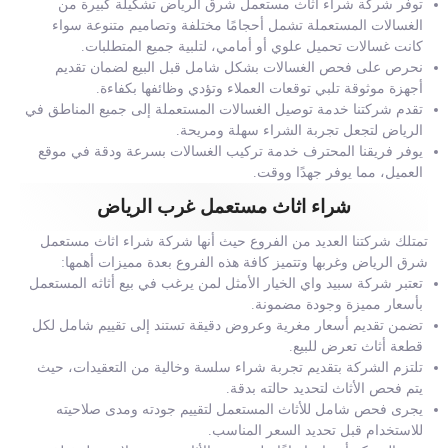
توفر شركة شراء اثاث مستعمل شرق الرياض تشكيلة كبيرة من
الغسالات المستعملة تشمل أحجامًا مختلفة وتصاميم متنوعة سواء
كانت غسالات تحميل علوي أو أمامي، لتلبية جميع المتطلبات.
نحرص على فحص الغسالات بشكل شامل قبل البيع لضمان تقديم
أجهزة موثوقة تلبي توقعات العملاء وتؤدي وظائفها بكفاءة.
تقدم شركتنا خدمة توصيل الغسالات المستعملة إلى جميع المناطق في
الرياض لتجعل تجربة الشراء سهلة ومريحة.
يوفر فريقنا المحترف خدمة تركيب الغسالات بسرعة ودقة في موقع
العميل، مما يوفر جهدًا ووقت.
شراء اثاث مستعمل غرب الرياض
تمتلك شركتنا العديد من الفروع حيث أنها شركة شراء اثاث مستعمل
شرق الرياض وغربها وتتميز كافة هذه الفروع بعدة مميزات أهمها:
تعتبر شركة سبيد واي الخيار الأمثل لمن يرغب في بيع أثاثه المستعمل
بأسعار مميزة وجودة مضمونة.
تضمن تقديم أسعار مغرية وعروض دقيقة تستند إلى تقييم شامل لكل
قطعة أثاث تعرض للبيع.
تلتزم الشركة بتقديم تجربة شراء سلسة وخالية من التعقيدات، حيث
يتم فحص الأثاث لتحديد حالته بدقة.
يجرى فحص شامل للأثاث المستعمل لتقييم جودته ومدى صلاحيته
للاستخدام قبل تحديد السعر المناسب.