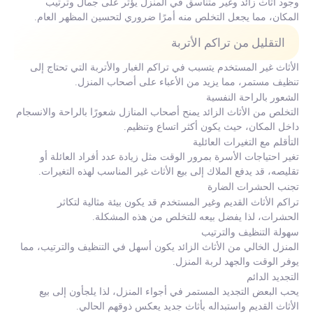
وجود أثاث زائد وغير متناسق في المنزل يؤثر على جمال وترتيب
المكان، مما يجعل التخلص منه أمرًا ضروري لتحسين المظهر العام.
التقليل من تراكم الأتربة
الأثاث غير المستخدم يتسبب في تراكم الغبار والأتربة التي تحتاج إلى
تنظيف مستمر، مما يزيد من الأعباء على أصحاب المنزل.
الشعور بالراحة النفسية
التخلص من الأثاث الزائد يمنح أصحاب المنازل شعورًا بالراحة والانسجام
داخل المكان، حيث يكون أكثر اتساع وتنظيم.
التأقلم مع التغيرات العائلية
تغير احتياجات الأسرة بمرور الوقت مثل زيادة عدد أفراد العائلة أو
تقليصه، قد يدفع الملاك إلى بيع الأثاث غير المناسب لهذه التغيرات.
تجنب الحشرات الضارة
تراكم الأثاث القديم وغير المستخدم قد يكون بيئة مثالية لتكاثر
الحشرات، لذا يفضل بيعه للتخلص من هذه المشكلة.
سهولة التنظيف والترتيب
المنزل الخالي من الأثاث الزائد يكون أسهل في التنظيف والترتيب، مما
يوفر الوقت والجهد لربة المنزل.
التجديد الدائم
يحب البعض التجديد المستمر في أجواء المنزل، لذا يلجأون إلى بيع
الأثاث القديم واستبداله بأثاث جديد يعكس ذوقهم الحالي.