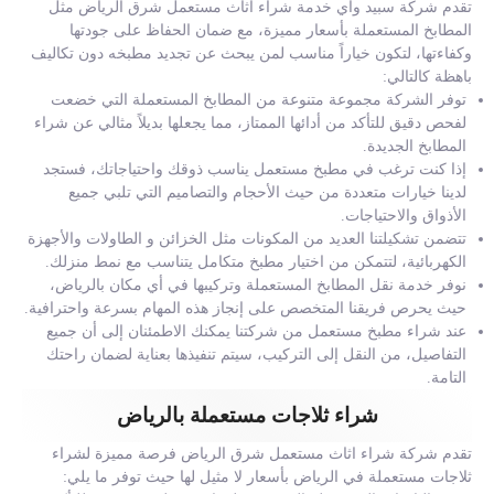
تقدم شركة سبيد واي خدمة شراء اثاث مستعمل شرق الرياض مثل
المطابخ المستعملة بأسعار مميزة، مع ضمان الحفاظ على جودتها
وكفاءتها، لتكون خياراً مناسب لمن يبحث عن تجديد مطبخه دون تكاليف
باهظة كالتالي:
توفر الشركة مجموعة متنوعة من المطابخ المستعملة التي خضعت
لفحص دقيق للتأكد من أدائها الممتاز، مما يجعلها بديلاً مثالي عن شراء
المطابخ الجديدة.
إذا كنت ترغب في مطبخ مستعمل يناسب ذوقك واحتياجاتك، فستجد
لدينا خيارات متعددة من حيث الأحجام والتصاميم التي تلبي جميع
الأذواق والاحتياجات.
تتضمن تشكيلتنا العديد من المكونات مثل الخزائن و الطاولات والأجهزة
الكهربائية، لتتمكن من اختيار مطبخ متكامل يتناسب مع نمط منزلك.
نوفر خدمة نقل المطابخ المستعملة وتركيبها في أي مكان بالرياض،
حيث يحرص فريقنا المتخصص على إنجاز هذه المهام بسرعة واحترافية.
عند شراء مطبخ مستعمل من شركتنا يمكنك الاطمئنان إلى أن جميع
التفاصيل، من النقل إلى التركيب، سيتم تنفيذها بعناية لضمان راحتك
التامة.
شراء ثلاجات مستعملة بالرياض
تقدم شركة شراء اثاث مستعمل شرق الرياض فرصة مميزة لشراء
ثلاجات مستعملة في الرياض بأسعار لا مثيل لها حيث توفر ما يلي: