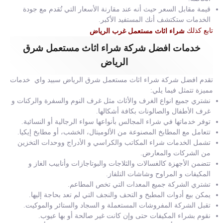
قيمة مقابل السعر حيث أنه عند مقارنة الأسعار التي تُقدم مع جودة
الخدمات ستكتشف أنك المستفيد الأكبر.
تابع كذلك
شراء اثاث مستعمل غرب الرياض
خدمات افضل شركة شراء اثاث مستعمل شرق
الرياض
تقدم افضل شركة شراء اثاث مستعمل شرق الرياض سبيد واي خدمات
مميزة تتمثل فيما يلي:
نشتري جميع انواع الغرف والأثاث مثل غرف النوم والسفرة والركنات و
غرف الأطفال والصالونات بكافة أشكالها.
توفر خدماتها في شراء المجالس بأنواعها سواء الرجالية أو النسائية.
تتعامل مع المطابخ المصنوعة من الألوميتال، الخشب، أو مطابخ إيكيا.
تشمل الخدمات شراء المكاتب والكراسي و الأدراج ووحدات التخزين
من الشركات والمعارض.
تتضمن الأجهزة كالغسالات والثلاجات والبوتاجازات وأنابيب الغاز و
المكيفات و المراوح وشاشات التلفاز.
تشتري الشركة جميع المعدات التي تخص المطاعم.
يمكن بيع أدوات المطبخ و التحف والنجف التي لم تعد بحاجة إليها.
تقبل الشركة المفروشات المستعملة و السجاد والستائر والموكيت.
نقوم بشراء المكيفات حتى وإن كانت غير صالحة أو بها عيوب.