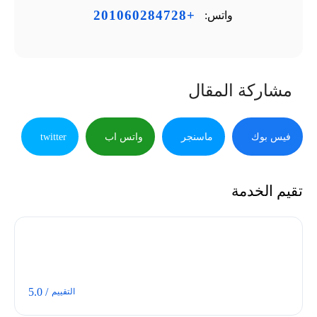
+201060284728
واتس:
مشاركة المقال
فيس بوك
ماسنجر
واتس اب
twitter
تقيم الخدمة
/ 5.0
التقييم