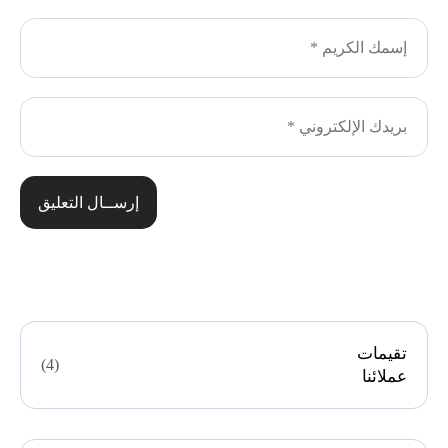
إرســال التعليق
تقيمات
(4)
عملائنا