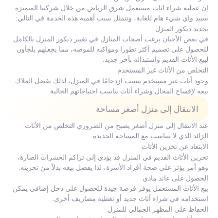
إن عملية شراء اثاث مستعمل شرق الرياض من خلال شركتنا المتميزة
سبيد واي شيء هام للغاية، وتتمثل سبب أهمية هذه الخدمة في التالي:
تجديد ديكور المنزل
في بعض الأحيان يرغب أصحاب المنازل في تغيير ديكور المنزل بالكامل
للحصول على تصميم أكثر تطورا ومواكبه للموضه، مما يجعلهم يلجأون
لبيع الأثاث القديم واستبداله بآخر جديد.
التخلص من الأثاث غير المستخدم
وجود أثاث غير مستخدم يسبب ازدحامًا في المنزل، لذلك يفضل الملاك
بيعه لإفساح المجال وشراء أثاث يناسب احتياجاتهم الحالية.
الانتقال إلى منزل أصغر مساحة
عند الانتقال إلى منزل أصغر يصبح من الضروري التخلص من الأثاث
الزائد الذي لا يتناسب مع المساحة الجديدة.
الابتعاد عن تخزين الأثاث
تخزين الأثاث القديم في المنزل قد يؤدي إلى تراكم الحشرات الضارة،
وهو أمر يؤثر على صحة أفراد الأسرة، لذا يفضل بيعه بدلاً من تخزينه.
الحصول على عائد مادي
بيع الأثاث المستعمل يوفر فرصة جيدة للحصول على دخل إضافي يمكن
استخدامه في شراء أثاث جديد أو تغطية مصاريف أخرى.
الحفاظ على المظهر الجمالي للمنزل