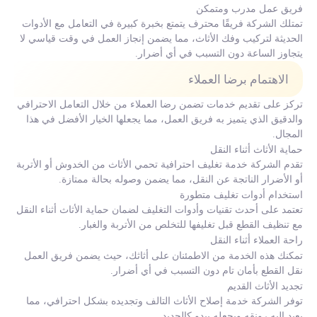
فريق عمل مدرب ومتمكن
تمتلك الشركة فريقًا محترف يتمتع بخبرة كبيرة في التعامل مع الأدوات
الحديثة لتركيب وفك الأثاث، مما يضمن إنجاز العمل في وقت قياسي لا
يتجاوز الساعة دون التسبب في أي أضرار.
الاهتمام برضا العملاء
تركز على تقديم خدمات تضمن رضا العملاء من خلال التعامل الاحترافي
والدقيق الذي يتميز به فريق العمل، مما يجعلها الخيار الأفضل في هذا
المجال.
حماية الأثاث أثناء النقل
تقدم الشركة خدمة تغليف احترافية تحمي الأثاث من الخدوش أو الأتربة
أو الأضرار الناتجة عن النقل، مما يضمن وصوله بحالة ممتازة.
استخدام أدوات تغليف متطورة
تعتمد على أحدث تقنيات وأدوات التغليف لضمان حماية الأثاث أثناء النقل
مع تنظيف القطع قبل تغليفها للتخلص من الأتربة والغبار.
راحة العملاء أثناء النقل
تمكنك هذه الخدمة من الاطمئنان على أثاثك، حيث يضمن فريق العمل
نقل القطع بأمان تام دون التسبب في أي أضرار.
تجديد الأثاث القديم
توفر الشركة خدمة إصلاح الأثاث التالف وتجديده بشكل احترافي، مما
يعيد إليه رونقه ويجعله يبدو كالجديد.