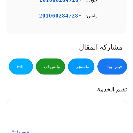
+201060284728
واتس:
مشاركة المقال
فيس بوك
ماسنجر
واتس اب
twitter
تقيم الخدمة
/ 5.0
التقييم