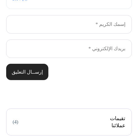
إرســال التعليق
تقيمات
(4)
عملائنا