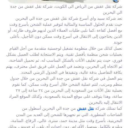
شركة نقل عفش من الرياض الى الكويت، شركة نقل عفش من جدة
الي البحرين
تعد شركة سبيد واي أسرع شركة نقل عفش من جدة الي البحرين
حيث نقدم الحلول المناسبة والمثالية لتوفير عملية الشحن بأسرع وقت
مع أفضل كفاءة ،كما نلبى طلبات العملاء الذين لديهم ظروف طارئة، أو
الذين يحتاجون إلى الانتقال في أسرع وقت ممكن دون التأجيل، بأعلى
جودة.
نعمل كذلك من خلال منظومة تشغيل لوجستية متقدمة من أجل القيام
بعمليات شحن منظمة بأفضل تقنية، ويتم الاستجابة لطلب العميل بشكل
فوري، حيث يتم تغليف الأثاث بالشكل المناسب له، ثم تحميل الشاحنة،
ثم الاتجاه إلى البحرين، ونعتمد في العمل على فريق عمل محترف، يهتم
بكافة التفاصيل بدقة عالية، وتنفيذها في الجدول الزمني المحدد.
يتم العمل في شركة نقل عفش من جدة الي البحرين من خلال جدول
منظم ومرتب، لتتم عملية الشحن خلال أسرع وقت ممكن، كما نقوم
بعملية نقل الأثاث من السعودية إلى البحرين من ٢٤ ساعة إلى ٢٧
ساعة، وهذا يتوقف على موقع المدينة بالسعودية، وكذلك الموقع المراد
الانتقال إليه بالبحرين.
كما تمتلك شركة
من جدة الي البحرين أسطول من
نقل عفش
الشاحنات المتطورة، التي تم تجهيزها للشحن إلى العديد من المدن
البحرينية، بأسرع وقت مثل مدينة حمد، سترة، عالي، الرفاع، المنامة،
ونلتزم بالكامل بتوصيل الأغراض دون إحداث أي تلف، أو خدوش، وذلك