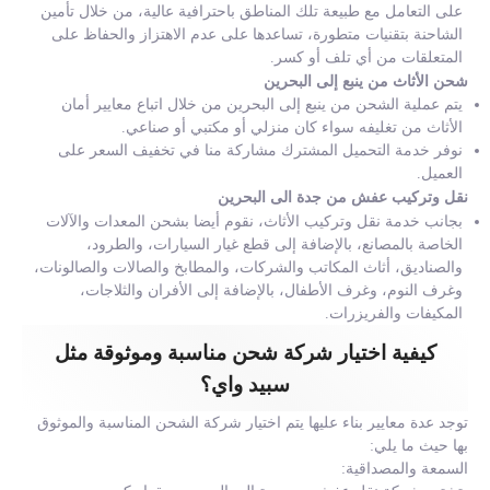
على التعامل مع طبيعة تلك المناطق باحترافية عالية، من خلال تأمين
الشاحنة بتقنيات متطورة، تساعدها على عدم الاهتزاز والحفاظ على
المتعلقات من أي تلف أو كسر.
شحن الأثاث من ينبع إلى البحرين
يتم عملية الشحن من ينبع إلى البحرين من خلال اتباع معايير أمان
الأثاث من تغليفه سواء كان منزلي أو مكتبي أو صناعي.
نوفر خدمة التحميل المشترك مشاركة منا في تخفيف السعر على
العميل.
نقل وتركيب عفش من جدة الى البحرين
بجانب خدمة نقل وتركيب الأثاث، نقوم أيضا بشحن المعدات والآلات
الخاصة بالمصانع، بالإضافة إلى قطع غيار السيارات، والطرود،
والصناديق، أثاث المكاتب والشركات، والمطابخ والصالات والصالونات،
وغرف النوم، وغرف الأطفال، بالإضافة إلى الأفران والثلاجات،
المكيفات والفريزرات.
كيفية اختيار شركة شحن مناسبة وموثوقة مثل
سبيد واي؟
توجد عدة معايير بناء عليها يتم اختيار شركة الشحن المناسبة والموثوق
بها حيث ما يلي:
السمعة والمصداقية: