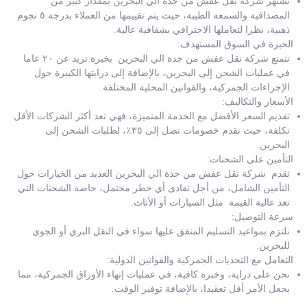
تشتهر شركة نقل عفش من جدة الي البحرين بمقدار كبير من
المصداقية والسمعة الطيبة، حيث يتم تقييمها من العملاء بدرجة ٥ نجوم
ذهبية، نظرا لتعاملها الاحترافي بشفافية عالية.
الخبرة في السوق المستهدف:
تتمتع شركة نقل عفش من جدة الي البحرين بخبرة تزيد عن ٢٠ عاما
في عمليات الشحن إلى البحرين، بالإضافة إلى درايتها الكبيرة حول
الإجراءات الجمركية، والقوانين المحلية المختلفة.
الأسعار والتكاليف:
تقديم السعر الأفضل مع الخدمة المتميزة، فهي تعد أكثر الشركات الأقل
تكلفة، حيث تقدم خصومات تصل إلى ٣٥٪، لطلبات الشحن إلى
البحرين.
التأمين على الشحنات:
تقدم شركة نقل عفش من جدة الي البحرين العديد من الخيارات حول
التأمين الشامل، من أجل تفادى أي خطر محتمل، خاصة الشحنات التي
تعد عالية القيمة مثل السيارات أو الأثاث.
سرعة التوصيل:
نلتزم بمواعيد التسليم المتفق عليها سواء في النقل البري أو الجوي
للبحرين.
التعامل مع التحديات الجمركية والقوانين الدولية:
نحن على دراية، وخبرة كافية، في عمليات إنهاء الأوراق الجمركية، مما
يجعل الأمر أقل تعقيدا، بالإضافة توفير الوقت.