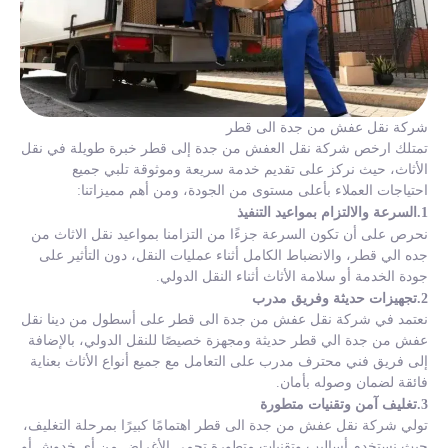
شركة نقل عفش من جدة الى قطر
تمتلك ارخص شركة نقل العفش من جدة إلى قطر خبرة طويلة في نقل
الأثاث، حيث نركز على تقديم خدمة سريعة وموثوقة تلبي جميع
احتياجات العملاء بأعلى مستوى من الجودة، ومن أهم مميزاتنا:
1.السرعة والالتزام بمواعيد التنفيذ
نحرص على أن تكون السرعة جزءًا من التزامنا بمواعيد نقل الاثاث من
جده الي قطر، والانضباط الكامل أثناء عمليات النقل، دون التأثير على
جودة الخدمة أو سلامة الأثاث أثناء النقل الدولي.
2.تجهيزات حديثة وفريق مدرب
نعتمد في شركة نقل عفش من جدة الى قطر على أسطول من دينا نقل
عفش من جدة الي قطر حديثة ومجهزة خصيصًا للنقل الدولي، بالإضافة
إلى فريق فني محترف مدرب على التعامل مع جميع أنواع الأثاث بعناية
فائقة لضمان وصوله بأمان.
3.تغليف آمن وتقنيات متطورة
تولي شركة نقل عفش من جدة الى قطر اهتمامًا كبيرًا بمرحلة التغليف،
حيث نستخدم أساليب وتقنيات متطورة تحمي الأغراض من أي خدوش أو