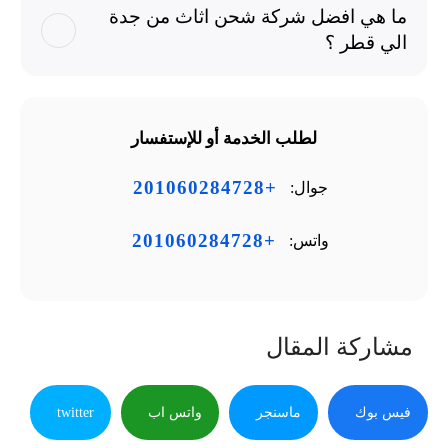
ما هي افضل شركة شحن اثاث من جدة
الي قطر ؟
لطلب الخدمة أو للإستفسار
+201060284728
جوال:
+201060284728
واتس:
مشاركة المقال
فيس بوك
ماسنجر
واتس اب
twitter