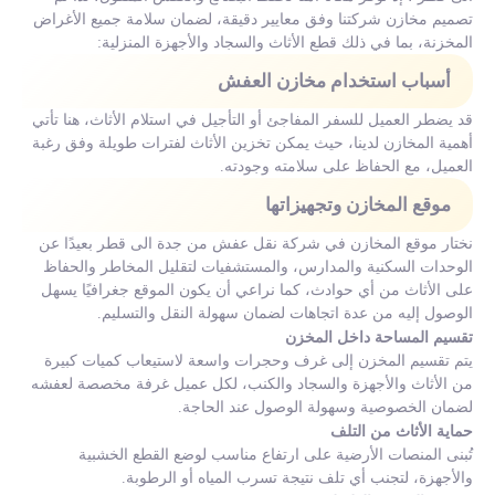
تصميم مخازن شركتنا وفق معايير دقيقة، لضمان سلامة جميع الأغراض
المخزنة، بما في ذلك قطع الأثاث والسجاد والأجهزة المنزلية:
أسباب استخدام مخازن العفش
قد يضطر العميل للسفر المفاجئ أو التأجيل في استلام الأثاث، هنا تأتي
أهمية المخازن لدينا، حيث يمكن تخزين الأثاث لفترات طويلة وفق رغبة
العميل، مع الحفاظ على سلامته وجودته.
موقع المخازن وتجهيزاتها
نختار موقع المخازن في شركة نقل عفش من جدة الى قطر بعيدًا عن
الوحدات السكنية والمدارس، والمستشفيات لتقليل المخاطر والحفاظ
على الأثاث من أي حوادث، كما نراعي أن يكون الموقع جغرافيًا يسهل
الوصول إليه من عدة اتجاهات لضمان سهولة النقل والتسليم.
تقسيم المساحة داخل المخزن
يتم تقسيم المخزن إلى غرف وحجرات واسعة لاستيعاب كميات كبيرة
من الأثاث والأجهزة والسجاد والكنب، لكل عميل غرفة مخصصة لعفشه
لضمان الخصوصية وسهولة الوصول عند الحاجة.
حماية الأثاث من التلف
تُبنى المنصات الأرضية على ارتفاع مناسب لوضع القطع الخشبية
والأجهزة، لتجنب أي تلف نتيجة تسرب المياه أو الرطوبة.