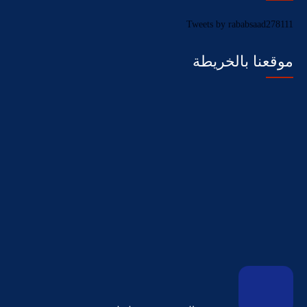
Tweets by rababsaad278111
موقعنا بالخريطة