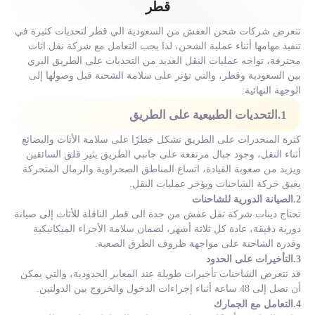
قطر
تتعرض شركات شحن العفش من السعودية الي قطر لتحديات كثيرة في
تنفيذ مهامها أثناء عملية الشحن، لذا يجب التعامل مع شركة نقل اثاث
محترفة، تواجه عمليات النقل العديد من التحديات على الطريق البري
بين السعودية وقطر، والتي تؤثر على سلامة الشحنة قبل وصولها إلى
الوجهة النهائية:
1.التحديات الطبيعية على الطريق
كثرة المنحدرات على الطريق تشكل خطرًا على سلامة الأثاث والبضائع
أثناء النقل، وجود جبال مرتفعة على جانبي الطريق يثير قلق السائقين
ويزيد من صعوبة القيادة، اتساع المناطق الصحراوية والرمال المتحركة
يعيق حركة الشاحنات ويؤخر عمليات النقل.
2.الصيانة الدورية للشاحنات
تحتاج دينات شركة نقل عفش من جدة الى قطر الناقلة للأثاث إلى صيانة
دورية دقيقة، عادة كل ثلاثة أشهر، لضمان سلامة الأجزاء الميكانيكية
وقدرة الشاحنة على مواجهة ظروف الطرق الصعبة.
3.التأخيرات على الحدود
قد تتعرض الشاحنات تأخيرات طويلة عند المعابر الحدودية، والتي يمكن
أن تصل إلى 48 ساعة أثناء إجراءات الدخول والخروج بين الدولتين.
4.التعامل مع الجمارك