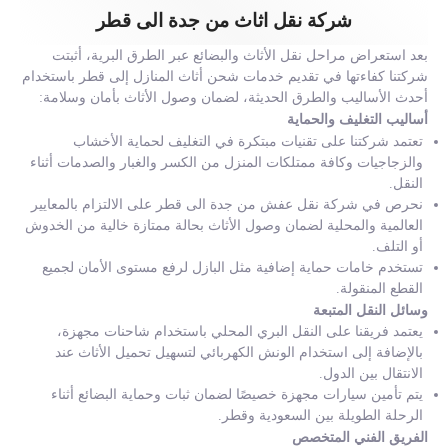
شركة نقل اثاث من جدة الى قطر
بعد استعراض مراحل نقل الأثاث والبضائع عبر الطرق البرية، أثبتت
شركتنا كفاءتها في تقديم خدمات شحن أثاث المنازل إلى قطر باستخدام
أحدث الأساليب والطرق الحديثة، لضمان وصول الأثاث بأمان وسلامة:
أساليب التغليف والحماية
تعتمد شركتنا على تقنيات مبتكرة في التغليف لحماية الأخشاب
والزجاجيات وكافة ممتلكات المنزل من الكسر والغبار والصدمات أثناء
النقل.
نحرص في شركة نقل عفش من جدة الى قطر على الالتزام بالمعايير
العالمية والمحلية لضمان وصول الأثاث بحالة ممتازة خالية من الخدوش
أو التلف.
تستخدم خامات حماية إضافية مثل البازل لرفع مستوى الأمان لجميع
القطع المنقولة.
وسائل النقل المتبعة
يعتمد فريقنا على النقل البري المحلي باستخدام شاحنات مجهزة،
بالإضافة إلى استخدام الونش الكهربائي لتسهيل تحميل الأثاث عند
الانتقال بين الدول.
يتم تأمين سيارات مجهزة خصيصًا لضمان ثبات وحماية البضائع أثناء
الرحلة الطويلة بين السعودية وقطر.
الفريق الفني المتخصص