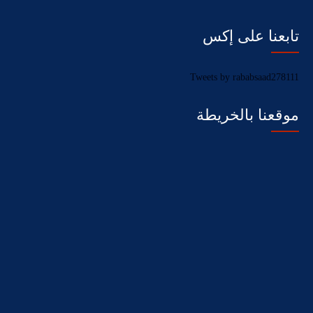
تابعنا على إكس
Tweets by rababsaad278111
موقعنا بالخريطة